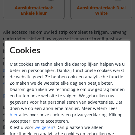
Aansluitmateriaal:
Aansluitmateriaal: Dual
Enkele kleur
White
Alle accessoires om uw led strip compleet te krijgen. Vervang
onderdelen, stel zelf uw eigen set samen of breidt juist uw
bestaande led strip uit met nieuwe accessoires. Accessoires
Cookies
komen in alle vormen en maten. Bij de aanschaf van een
accessoire is het belangrijk om goed te kijken of deze ook past
bij uw led strip. Zo zijn veel
aansluitmaterialen voor witte led
Met cookies en technieken die daarop lijken helpen we u
strips
niet geschikt voor onze
losse RGBW
of
RGBWW led strips
beter en persoonlijker. Dankzij functionele cookies werkt
en andersom. Ook kunt u geen
RGBWW
of
RGBW
de website goed. Ze hebben ook een analytische functie.
afstandsbediening
gebruiken voor een witte led strip.
Zo maken we de website elke dag een beetje beter.
Daarom gebruiken we technologie om uw gedrag binnen
Breed assortiment ledstrip accessoires
en buiten onze website te volgen. We gebruiken uw
gegevens voor het personaliseren van advertenties. Dat
LedstripKoning biedt een divers en breed assortiment aan
doen we op een anonieme manier.
Meer weten?
Lees
accessoires aan. Onder led strip accessoires verstaan we niet
hier
alles over onze cookie- en privacyverklaring. Klik op
alleen de producten om uw led strip te ‘versieren’ of uw
'Accepteer' om te accepteren.
gebruiksgemak te verbeteren, maar ook diverse
Kiest u voor
weigeren
?
Dan plaatsen we alleen
aansluitmaterialen.
functionele en analytische cookies en gebruiken we