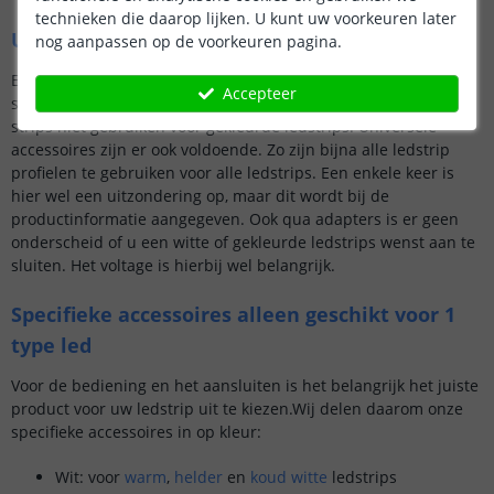
technieken die daarop lijken. U kunt uw voorkeuren later
Universele accessoires voor ledstrips
nog aanpassen op de voorkeuren pagina.
Enkele accessoires zijn alleen geschikt voor specifieke led
Accepteer
strips. Zo kunt u een afstandsbediening bedoeld voor witte
strips niet gebruiken voor gekleurde ledstrips. Universele
accessoires zijn er ook voldoende. Zo zijn bijna alle ledstrip
profielen te gebruiken voor alle ledstrips. Een enkele keer is
hier wel een uitzondering op, maar dit wordt bij de
productinformatie aangegeven. Ook qua adapters is er geen
onderscheid of u een witte of gekleurde ledstrips wenst aan te
sluiten. Het voltage is hierbij wel belangrijk.
Specifieke accessoires alleen geschikt voor 1
type led
Voor de bediening en het aansluiten is het belangrijk het juiste
product voor uw ledstrip uit te kiezen.Wij delen daarom onze
specifieke accessoires in op kleur:
Wit: voor
warm
,
helder
en
koud witte
ledstrips