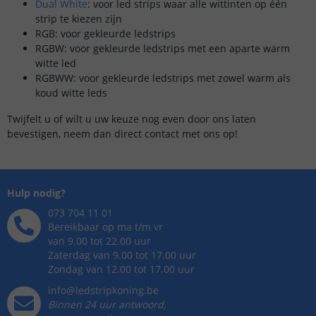
Dual White
: voor led strips waar alle wittinten op één
strip te kiezen zijn
RGB: voor gekleurde ledstrips
RGBW: voor gekleurde ledstrips met een aparte warm
witte led
RGBWW: voor gekleurde ledstrips met zowel warm als
koud witte leds
Twijfelt u of wilt u uw keuze nog even door ons laten
bevestigen, neem dan direct contact met ons op!
Hulp nodig?
073 704 11 01
Bereikbaar op ma t/m vr
van 9.00 tot 22.00 uur
Zaterdag van 9.00 tot 17.00 uur
Zondag van 12.00 tot 17.00 uur
info@ledstripkoning.be
Binnen 24 uur antwoord,