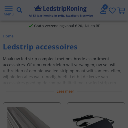
5 jaar garantie
Menu
Al
13
jaar koning in prijs, kwaliteit & service
Gratis verzending vanaf € 20,- NL en BE
Home
Klantbeoordeling 9.1
Ledstrip accessoires
Voor 23:45 uur besteld,
morgen in huis
Maak uw led strip compleet met ons brede assortiment
accessoires. Of u nu onderdelen wilt vervangen, uw set wilt
uitbreiden of een nieuwe led strip op maat wilt samenstellen,
wij bieden alles wat u nodig heeft. Let bij de keuze van
accessoires goed op de compatibiliteit met uw led strip om
optimaal resultaat te garanderen.
Lees meer
Tip
: Twijfelt u over welke bediening geschikt is voor uw led
strip?
Bekijk deze pagina
voor een duidelijk overzicht van alle
bedieningsopties en hun toepassingen.