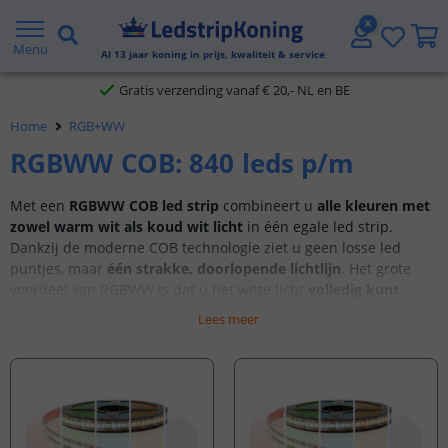
5 jaar garantie
Menu
Al
13
jaar koning in prijs, kwaliteit & service
Gratis verzending vanaf € 20,- NL en BE
Home
RGB+WW
Klantbeoordeling 9.1
RGBWW COB: 840 leds p/m
Voor 23:45 uur besteld,
morgen in huis
Met een
RGBWW COB led strip
combineert u
alle kleuren met
zowel warm wit als koud wit licht
in één egale led strip.
Dankzij de moderne COB technologie ziet u geen losse led
puntjes, maar
één strakke, doorlopende lichtlijn
. Het grote
voordeel van RGBWW is dat u het witte licht
volledig kunt
aanpassen
. Van warm en sfeervol tot helder en functioneel. Zo
Lees meer
heeft u altijd het juiste licht voor elk moment. Perfect voor
indirecte verlichting, woonkamers, keukens, plafonds,
meubels en werkruimtes
.
Geniet van
flexibele,
buigzame verlichting met een
hoge
lichtopbrengst
en een
egale lichtverdeling
.