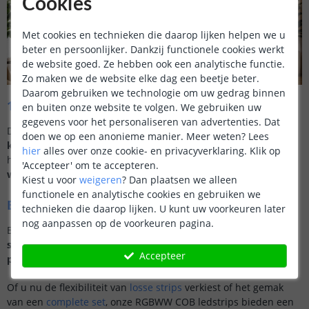
Cookies
Met cookies en technieken die daarop lijken helpen we u
beter en persoonlijker. Dankzij functionele cookies werkt
de website goed. Ze hebben ook een analytische functie.
Zo maken we de website elke dag een beetje beter.
Daarom gebruiken we technologie om uw gedrag binnen
12V of 24V – wat is het verschil?
en buiten onze website te volgen. We gebruiken uw
gegevens voor het personaliseren van advertenties. Dat
De juiste keuze hangt af van de lengte.
12V is geschikt voor
doen we op een anonieme manier.
Meer weten?
Lees
kortere toepassingen
. 24V is beter bij langere lengtes, omdat
hier
alles over onze cookie- en privacyverklaring. Klik op
het licht dan egaler blijft.
Vanaf ongeveer 5 meter adviseren
'Accepteer' om te accepteren.
wij 24V.
Kiest u voor
weigeren
?
Dan plaatsen we alleen
functionele en analytische cookies en gebruiken we
Bekijk alle RGBWW COB led strips
technieken die daarop lijken. U kunt uw voorkeuren later
nog aanpassen op de voorkeuren pagina.
Bekijk hierboven het assortiment en kies de
RGBWW COB led
strip
die past bij uw toepassing. Zo creëert u eenvoudig
egale,
Accepteer
perfect instelbare verlichting
voor elke situatie.
Of u nu de flexibiliteit van
losse strips
verkiest of het gemak
van een
complete set
, onze RGBWW COB ledstrips bieden een