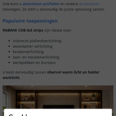
Ook kunt u
aluminium profielen
en andere
accessoires
toevoegen. Zo stelt u eenvoudig de juiste oplossing samen.
Populaire toepassingen
RGBWW COB led strips
zijn ideaal voor:
indirecte plafondverlichting
woonkamer verlichting
keukenverlichting
kast- en meubelverlichting
werkplekken en bureaus
U kiest eenvoudig tussen
sfeervol warm licht en helder
werklicht.