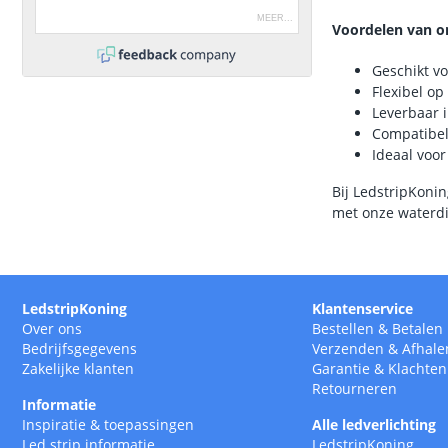
MEER
...
Voordelen van on
Geschikt vo
Flexibel op
Leverbaar i
Compatibel
Ideaal voor
Bij LedstripKonin
met onze waterdic
LedstripKoning
Klantenservice
Over ons
Bestellen
&
Betalen
Bedrijfsgegevens
Verzenden
&
Afhale
Zakelijke klanten
Garantie
&
Klachten
Retourneren
Informatie
Inspiratie & toepassingen
Alle ledverlichting
Led strip informatie
LedstripKoning