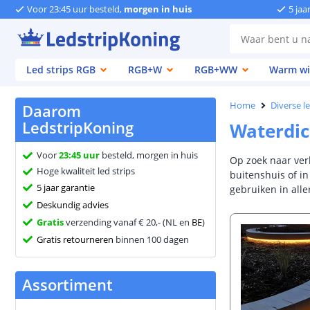
Voor 23:45 uur besteld,
morgen in huis
5 jaa
Led strips RGB
RGB+W
RGB+WW
Warm wi
Home
Diverse l
Daarom
LedstripKoning
Waterdic
Voor
23:45 uur
besteld, morgen in huis
Op zoek naar ver
Hoge kwaliteit led strips
buitenshuis of i
5 jaar garantie
gebruiken in all
Deskundig advies
Gratis
verzending vanaf € 20,- (NL en
BE
)
Gratis retourneren
binnen 100 dagen
Assortiment