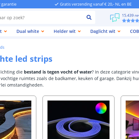
r garantie
Gratis verzending vanaf € 20,- NL en BE
15.439 re
t
Dual white
Helder wit
Daglicht wit
COB
eds
hte led strips
lichting die
bestand is tegen vocht of water
? In deze categorie vi
n vochtige ruimtes zoals de badkamer, keuken of garage. Dankzij hu
erlei omstandigheden.