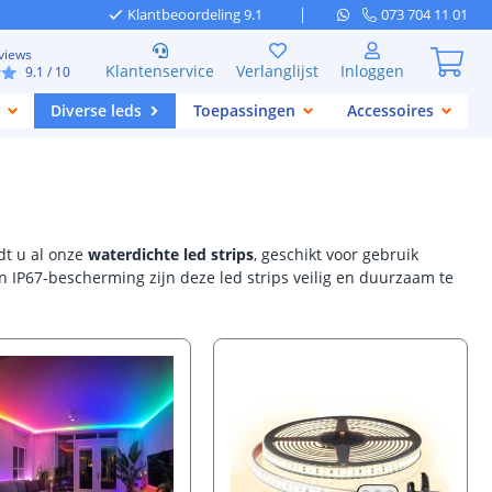
Klantbeoordeling 9.1
073 704 11 01
views
Klantenservice
Verlanglijst
Inloggen
9.1
/ 10
Diverse leds
Toepassingen
Accessoires
ndt u al onze
waterdichte led strips
, geschikt voor gebruik
n IP67-bescherming zijn deze led strips veilig en duurzaam te