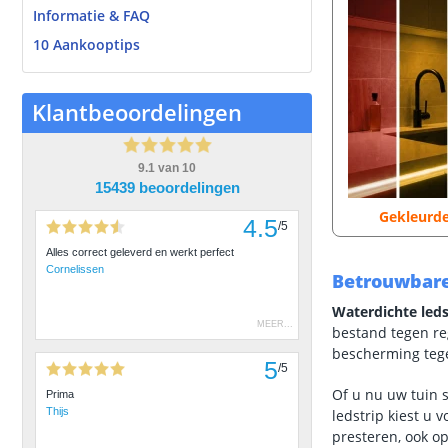
Informatie & FAQ
10 Aankooptips
Klantbeoordelingen
9.1
van
10
15439 beoordelingen
Gekleurde
4.5
/
5
Alles correct geleverd en werkt perfect
Cornelissen
Betrouwbare
Waterdichte leds
MEER
...
bestand tegen re
bescherming tege
5
/
5
Of u nu uw tuin s
Prima
Thijs
ledstrip kiest u 
presteren, ook op