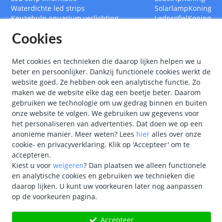
Waterdichte led strips
SolarlampKoning
Keuzehulp aquarium verlichting
LedprofielKoning
Led strips op maat
BouwlampKoning
Cookies
RGB CCT Multicolor led strips
SmarthomeKoning
Led strip met afstandsbediening
Led drivers
Met cookies en technieken die daarop lijken helpen we u
Ledstrips 12 Volt
beter en persoonlijker. Dankzij functionele cookies werkt de
Ledstrips 24 Volt
website goed. Ze hebben ook een analytische functie. Zo
Ledstrip 5 meter
maken we de website elke dag een beetje beter. Daarom
Ledstrip 10 meter
gebruiken we technologie om uw gedrag binnen en buiten
onze website te volgen. We gebruiken uw gegevens voor
het personaliseren van advertenties. Dat doen we op een
anonieme manier.
Meer weten?
Lees
hier
alles over onze
cookie- en privacyverklaring. Klik op 'Accepteer' om te
accepteren.
Kiest u voor
weigeren
?
Dan plaatsen we alleen functionele
en analytische cookies en gebruiken we technieken die
"
Kon
daarop lijken. U kunt uw voorkeuren later nog aanpassen
op de voorkeuren pagina.
Copyright
©
2026
Le
Accepteer