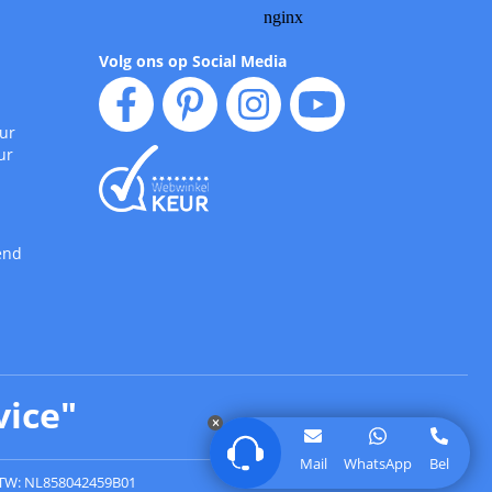
Volg ons op Social Media
uur
ur
end
vice
"
Mail
WhatsApp
Bel
TW: NL858042459B01