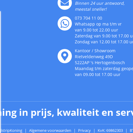
Binnen 24 uur antwoord,
meestal sneller!
073 704 11 00
Whatsapp op ma t/m vr
van 9.00 tot 22.00 uur
Zaterdag van 9.00 tot 17.00 
Zondag van 12.00 tot 17.00 u
Kantoor / Showroom
Rietveldenweg
49
D
5222AP
's
Hertogenbosch
Maandag t/m zaterdag geop
van 09.00 tot 17.00 uur
ing in prijs, kwaliteit en ser
dstripKoning
Algemene voorwaarden
Privacy
KvK: 69862303
B