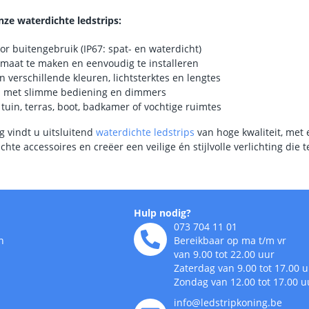
ze waterdichte ledstrips:
or buitengebruik (IP67: spat- en waterdicht)
 maat te maken en eenvoudig te installeren
n verschillende kleuren, lichtsterktes en lengtes
 met slimme bediening en dimmers
 tuin, terras, boot, badkamer of vochtige ruimtes
g vindt u uitsluitend
waterdichte ledstrips
van hoge kwaliteit, met
hte accessoires en creëer een veilige én stijlvolle verlichting die 
Hulp nodig?
073 704 11 01
n
Bereikbaar op ma t/m vr
van 9.00 tot 22.00 uur
Zaterdag van 9.00 tot 17.00 
Zondag van 12.00 tot 17.00 u
info@ledstripkoning.be