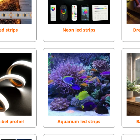
ed strips
Neon led strips
Dr
ibel profiel
Aquarium led strips
B