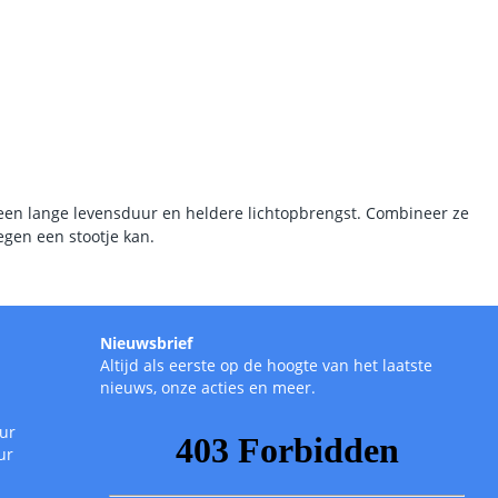
 een lange levensduur en heldere lichtopbrengst. Combineer ze
tegen een stootje kan.
Nieuwsbrief
Altijd als eerste op de hoogte van het laatste
nieuws, onze acties en meer.
uur
ur