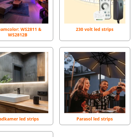
eamcolor: WS2811 &
230 volt led strips
WS2812B
adkamer led strips
Parasol led strips