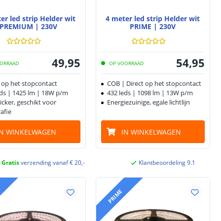
er led strip Helder wit
4 meter led strip Helder wit
PREMIUM | 230V
PRIME | 230V
49
,
95
54
,
95
ORRAAD
OP VOORRAAD
t op het stopcontact
COB | Direct op het stopcontact
eds | 1425 lm | 18W p/m
432 leds | 1098 lm | 13W p/m
licker, geschikt voor
Energiezuinige, egale lichtlijn
afie
IN WINKELWAGEN
IN WINKELWAGEN
Gratis
verzending vanaf € 20,-
Klantbeoordeling 9.1
M
PRIME