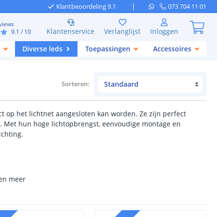
Klantbeoordeling 9.1
073 704 11 01
views
Klantenservice
Verlanglijst
Inloggen
9.1
/ 10
Diverse leds
Toepassingen
Accessoires
Sorteren
:
ect op het lichtnet aangesloten kan worden. Ze zijn perfect
en. Met hun hoge lichtopbrengst, eenvoudige montage en
ichting.
n en meer