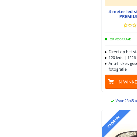
4 meter led 
PREMIU
OP VOORRAAD
Direct op het s
120 leds | 122
Anti-flicker, ge
fotografie
IN WINK
Voor 23:45 u
PREMIUM