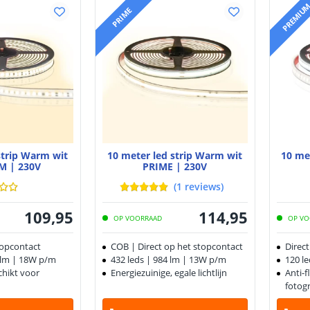
PREMIU
PRIME
strip Warm wit
10 meter led strip Warm wit
10 met
M | 230V
PRIME | 230V
(
1
reviews
)
109
,
95
114
,
95
OP VOORRAAD
OP VO
topcontact
COB | Direct op het stopcontact
Direc
6 lm | 18W p/m
432 leds | 984 lm | 13W p/m
120 l
schikt voor
Energiezuinige, egale lichtlijn
Anti-f
fotogr