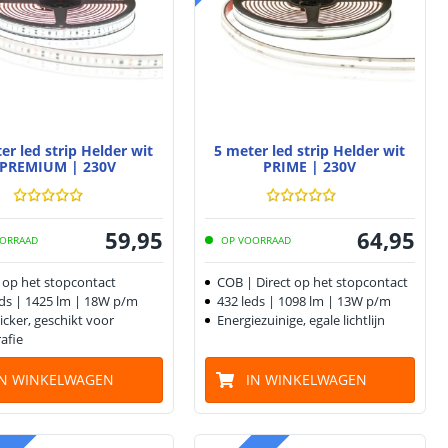
er led strip Helder wit
5 meter led strip Helder wit
PREMIUM | 230V
PRIME | 230V
59
,
95
64
,
95
ORRAAD
OP VOORRAAD
t op het stopcontact
COB | Direct op het stopcontact
eds | 1425 lm | 18W p/m
432 leds | 1098 lm | 13W p/m
licker, geschikt voor
Energiezuinige, egale lichtlijn
afie
IN WINKELWAGEN
IN WINKELWAGEN