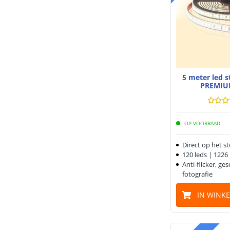
5 meter led 
PREMIU
OP VOORRAAD
Direct op het s
120 leds | 122
Anti-flicker, ge
fotografie
IN WINK