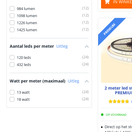
IN WINK
(
12
)
984 lumen
(
12
)
1098 lumen
(
12
)
1226 lumen
PREMIUM
(
12
)
1425 lumen
Aantal leds per meter
Uitleg
(
24
)
120 leds
(
24
)
432 leds
Watt per meter (maximaal)
Uitleg
2 meter led 
(
24
)
13 watt
PREMIU
(
24
)
18 watt
OP VOORRAAD
Direct op het s