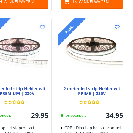
IN WINKELWAGEN
IN WINKELWAGEN
M
PRIME
er led strip Helder wit
2 meter led strip Helder wit
PREMIUM | 230V
PRIME | 230V
29
,
95
34
,
95
ORRAAD
OP VOORRAAD
t op het stopcontact
COB | Direct op het stopcontact