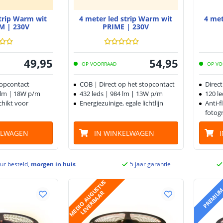
strip Warm wit
4 meter led strip Warm wit
4 met
M | 230V
PRIME | 230V
49
,
95
54
,
95
OP VOORRAAD
OP VO
topcontact
COB | Direct op het stopcontact
Direc
6 lm | 18W p/m
432 leds | 984 lm | 13W p/m
120 l
schikt voor
Energiezuinige, egale lichtlijn
Anti-f
fotogr
ELWAGEN
IN WINKELWAGEN
ur besteld,
morgen in huis
5 jaar garantie
M
E
D
I
O
A
U
G
U
S
T
U
S
L
E
V
E
R
B
A
A
PREMIU
R