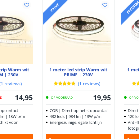
PREMIU
PRIME
strip Warm wit
1 meter led strip Warm wit
1 met
M | 230V
PRIME | 230V
(
1
reviews
)
(
1
reviews
)
14
,
95
19
,
95
AD
OP VOORRAAD
OP VO
topcontact
COB | Direct op het stopcontact
Direc
6 lm | 18W p/m
432 leds | 984 lm | 13W p/m
120 l
schikt voor
Energiezuinige, egale lichtlijn
Anti-f
fotogr