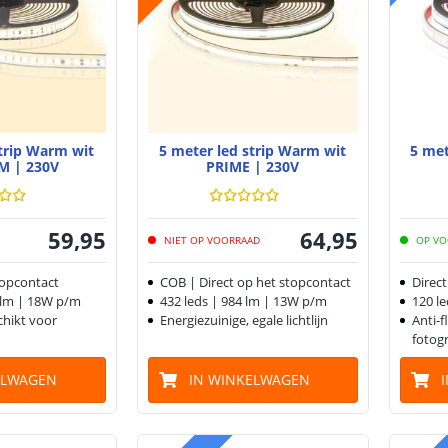
strip Warm wit
5 meter led strip Warm wit
5 met
M | 230V
PRIME | 230V
59
,
95
64
,
95
NIET OP VOORRAAD
OP VO
topcontact
COB | Direct op het stopcontact
Direc
6 lm | 18W p/m
432 leds | 984 lm | 13W p/m
120 l
schikt voor
Energiezuinige, egale lichtlijn
Anti-f
fotogr
ELWAGEN
IN WINKELWAGEN