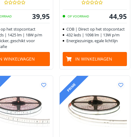
39
,
95
44
,
95
ORRAAD
OP VOORRAAD
t op het stopcontact
COB | Direct op het stopcontact
eds | 1425 lm | 18W p/m
432 leds | 1098 lm | 13W p/m
licker, geschikt voor
Energiezuinige, egale lichtlijn
afie
IN WINKELWAGEN
IN WINKELWAGEN
M
PRIME