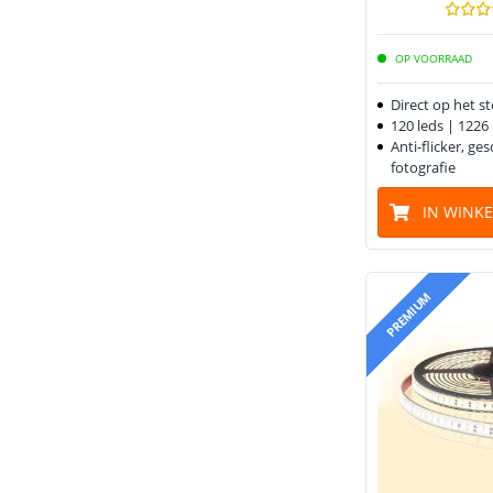
OP VOORRAAD
Direct op het s
120 leds | 122
Anti-flicker, ge
fotografie
IN WINK
PREMIUM