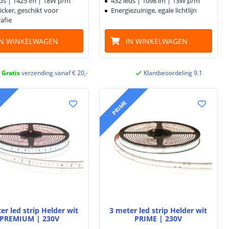
eds | 1425 lm | 18W p/m
432 leds | 1098 lm | 13W p/m
licker, geschikt voor
Energiezuinige, egale lichtlijn
afie
IN WINKELWAGEN
IN WINKELWAGEN
Gratis
verzending vanaf € 20,-
Klantbeoordeling 9.1
M
PRIME
er led strip Helder wit
3 meter led strip Helder wit
PREMIUM | 230V
PRIME | 230V