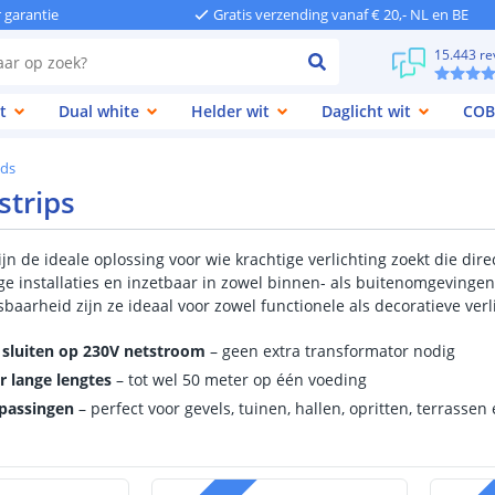
r garantie
Gratis verzending vanaf € 20,- NL en BE
15.443 re
t
Dual white
Helder wit
Daglicht wit
COB
eds
strips
ijn de ideale oplossing voor wie krachtige verlichting zoekt die dir
nge installaties en inzetbaar in zowel binnen- als buitenomgeving
sbaarheid zijn ze ideaal voor zowel functionele als decoratieve verl
e sluiten op 230V netstroom
– geen extra transformator nodig
r lange lengtes
– tot wel 50 meter op één voeding
epassingen
– perfect voor gevels, tuinen, hallen, opritten, terrasse