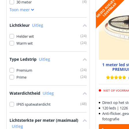
M
E
D
I
O
A
U
G
U
S
T
U
S
L
E
V
E
R
B
A
A
(
4
)
30 meter
R
Toon meer
Lichtkleur
Uitleg
(
24
)
Helder wit
(
24
)
Warm wit
Type Ledstrip
Uitleg
1 meter led 
PREMIU
(
24
)
Premium
(
24
)
Prime
NIET OP VOORRA
Waterdichtheid
Uitleg
Direct op het s
(
48
)
IP65 spatwaterdicht
120 leds | 122
Anti-flicker, ge
fotografie
Lichtsterkte per meter (maximaal)
Uitleg