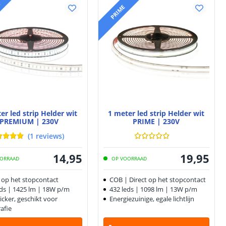
M
PRIME
er led strip Helder wit
1 meter led strip Helder wit
PREMIUM | 230V
PRIME | 230V
(
1
reviews
)
14
,
95
19
,
95
ORRAAD
OP VOORRAAD
t op het stopcontact
COB | Direct op het stopcontact
eds | 1425 lm | 18W p/m
432 leds | 1098 lm | 13W p/m
licker, geschikt voor
Energiezuinige, egale lichtlijn
afie