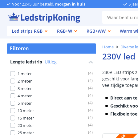
Voor 23:45 uur besteld,
morgen in huis
5 jaa
Led strips RGB
RGB+W
RGB+WW
Warm wi
Home
Diverse l
Filteren
230V led 
Lengte ledstrip
Uitleg
230V LED strips z
(
4
)
1 meter
geschikt voor la
(
4
)
2 meter
veelzijdige toepa
(
4
)
3 meter
(
4
)
4 meter
Direct aan t
(
4
)
5 meter
Geschikt voo
(
4
)
10 meter
Flexibele to
(
4
)
15 meter
(
4
)
20 meter
(
4
)
25 meter