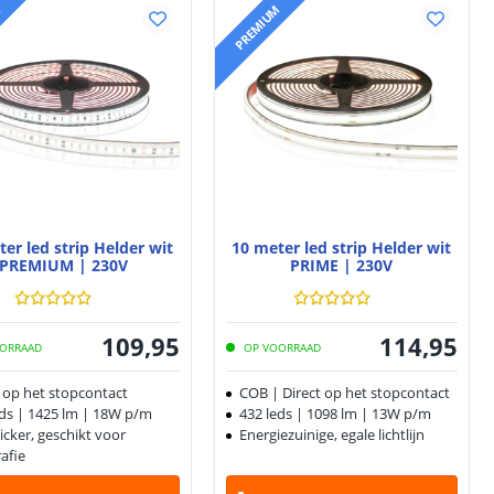
M
PREMIUM
er led strip Helder wit
10 meter led strip Helder wit
PREMIUM | 230V
PRIME | 230V
109
,
95
114
,
95
ORRAAD
OP VOORRAAD
t op het stopcontact
COB | Direct op het stopcontact
eds | 1425 lm | 18W p/m
432 leds | 1098 lm | 13W p/m
licker, geschikt voor
Energiezuinige, egale lichtlijn
afie