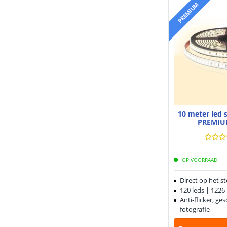
PREMIUM
10 meter led 
PREMIU
OP VOORRAAD
Direct op het s
120 leds | 122
Anti-flicker, ge
fotografie