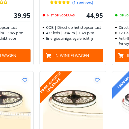
(
1
reviews
)
39
,
95
44
,
95
NIET OP VOORRAAD
OP VO
topcontact
COB | Direct op het stopcontact
Direc
6 lm | 18W p/m
432 leds | 984 lm | 13W p/m
120 l
schikt voor
Energiezuinige, egale lichtlijn
Anti-f
fotogr
ELWAGEN
IN WINKELWAGEN
M
E
D
I
O
A
U
G
U
S
T
U
S
L
E
V
E
R
B
A
A
PREMIU
R