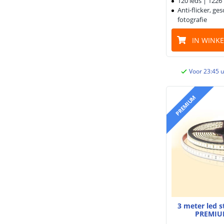
120 leds | 122
Anti-flicker, ge
fotografie
IN WINK
Voor 23:45 u
PREMIUM
3 meter led 
PREMIU