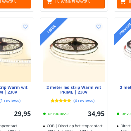
ELWAGEN
IN WINKELWAGEN
PREMIU
PRIME
strip Warm wit
2 meter led strip Warm wit
2 met
M | 230V
PRIME | 230V
(
1
reviews
)
(
4
reviews
)
29
,
95
34
,
95
OP VOORRAAD
OP VO
topcontact
COB | Direct op het stopcontact
Direc