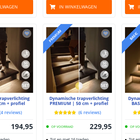
ELWAGEN
IN WINKELWAGEN
PREMIUM
BASIC
rapverlichting
Dynamische trapverlichting
Dynam
cm + profiel
PREMIUM | 50 cm + profiel
BAS
(
4
reviews
)
(
6
reviews
)
194
,
95
229
,
95
OP VOORRAAD
OP VO
reden
Tot en met 16 treden
Tot e