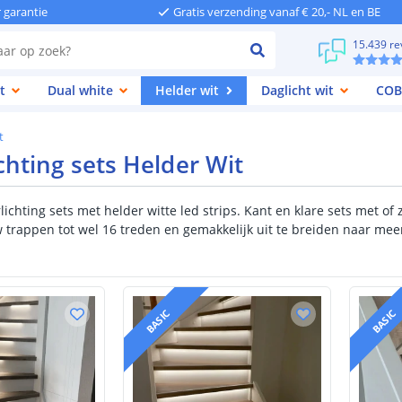
r garantie
Gratis verzending vanaf € 20,- NL en BE
15.439 re
t
Dual white
Helder wit
Daglicht wit
COB
t
chting sets Helder Wit
ichting sets met helder witte led strips. Kant en klare sets met 
w trappen tot wel 16 treden en gemakkelijk uit te breiden naar mee
BASIC
BASIC