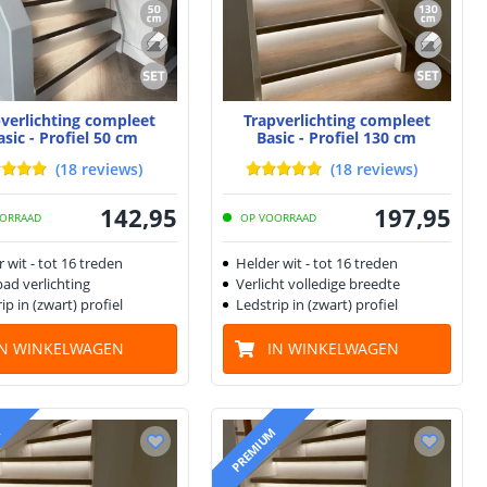
verlichting compleet
Trapverlichting compleet
asic - Profiel 50 cm
Basic - Profiel 130 cm
(
18
reviews
)
(
18
reviews
)
142
,
95
197
,
95
ORRAAD
OP VOORRAAD
 wit - tot 16 treden
Helder wit - tot 16 treden
ad verlichting
Verlicht volledige breedte
ip in (zwart) profiel
Ledstrip in (zwart) profiel
IN WINKELWAGEN
IN WINKELWAGEN
M
PREMIUM