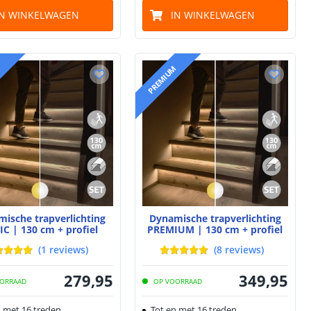
IN WINKELWAGEN
IN WINKELWAGEN
PREMIUM
ische trapverlichting
Dynamische trapverlichting
IC | 130 cm + profiel
PREMIUM | 130 cm + profiel
(
1
reviews
)
(
8
reviews
)
279
,
95
349
,
95
ORRAAD
OP VOORRAAD
n met 16 treden
Tot en met 16 treden