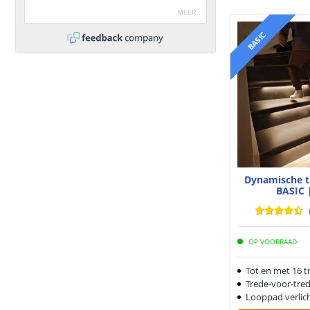
MEER
...
BASIC
Dynamische t
BASIC 
OP VOORRAAD
Tot en met 16 t
Trede-voor-tred
Looppad verlic