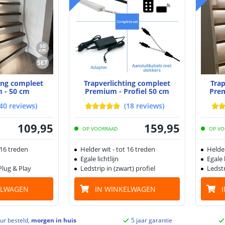
ting compleet
Trapverlichting compleet
Trap
 - 50 cm
Premium - Profiel 50 cm
Prem
40
reviews
)
(
18
reviews
)
109
,
95
159
,
95
OP VOORRAAD
OP VO
 16 treden
Helder wit - tot 16 treden
Helder
Egale lichtlijn
Egale l
Plug & Play
Ledstrip in (zwart) profiel
Ledstr
ELWAGEN
IN WINKELWAGEN
ur besteld,
morgen in huis
5 jaar garantie