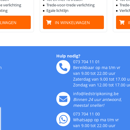
e verlichting
Trede-voor-trede verlichting
Trede-
hting
Egale lichtlijn
Verlic
ELWAGEN
IN WINKELWAGEN
Hulp nodig?
073 704 11 01
n
Bereikbaar op ma t/m vr
van 9.00 tot 22.00 uur
Zaterdag van 9.00 tot 17.00 
Zondag van 12.00 tot 17.00 u
info@ledstripkoning.be
Binnen 24 uur antwoord,
meestal sneller!
073 704 11 00
Whatsapp op ma t/m vr
van 9.00 tot 22.00 uur