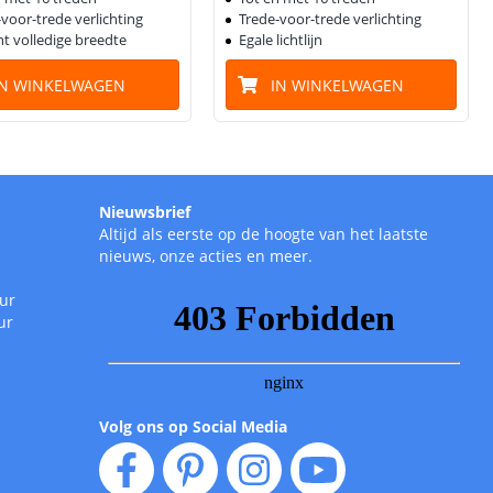
voor-trede verlichting
Trede-voor-trede verlichting
ht volledige breedte
Egale lichtlijn
IN WINKELWAGEN
IN WINKELWAGEN
Nieuwsbrief
Altijd als eerste op de hoogte van het laatste
nieuws, onze acties en meer.
uur
ur
Volg ons op Social Media