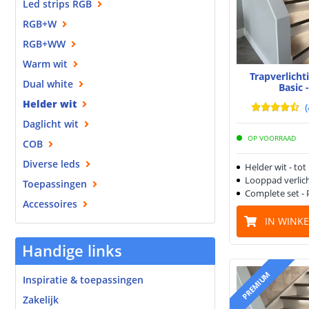
Led strips RGB
RGB+W
RGB+WW
Warm wit
Trapverlich
Dual white
Basic 
Helder wit
(
Daglicht wit
OP VOORRAAD
COB
Diverse leds
Helder wit - tot
Looppad verlich
Toepassingen
Complete set - 
Accessoires
IN WINK
Handige links
PREMIUM
Inspiratie & toepassingen
Zakelijk