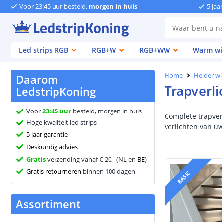
Voor 23:45 uur besteld,
morgen in huis
5 jaa
Led strips RGB
RGB+W
RGB+WW
Warm wi
Home
Helder wi
Daarom
Trapverli
LedstripKoning
Voor
23:45 uur
besteld, morgen in huis
Complete trapverl
Hoge kwaliteit led strips
verlichten van u
5 jaar garantie
Deskundig advies
Gratis
verzending vanaf € 20,- (NL en
BE
)
Gratis retourneren
binnen 100 dagen
BASIC
Assortiment