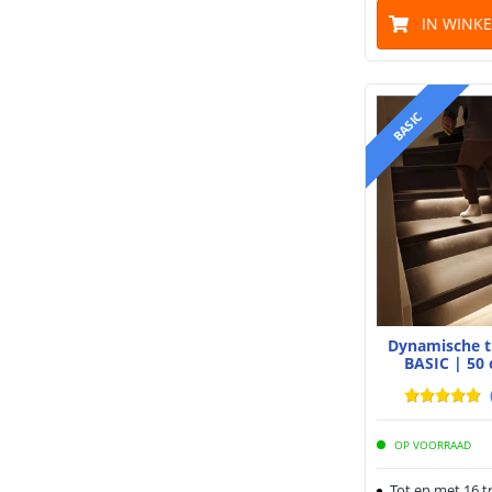
IN WINK
BASIC
Dynamische t
BASIC | 50 
OP VOORRAAD
Tot en met 16 t