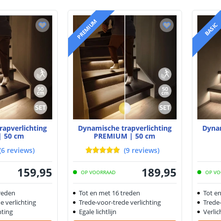
PREMIUM
BASIC
rapverlichting
Dynamische trapverlichting
Dynam
| 50 cm
PREMIUM | 50 cm
(
6
reviews
)
(
9
reviews
)
159
,
95
189
,
95
OP VOORRAAD
OP VO
reden
Tot en met 16 treden
Tot e
e verlichting
Trede-voor-trede verlichting
Trede-
hting
Egale lichtlijn
Verlic