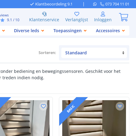
Klantbeoordeling 9.1
073 704 11 01
views
Klantenservice
Verlanglijst
Inloggen
9.1
/ 10
Diverse leds
Toepassingen
Accessoires
Sorteren
:
of zonder bediening en bewegingssensoren. Geschikt voor het
r treden indien nodig.
BASIC