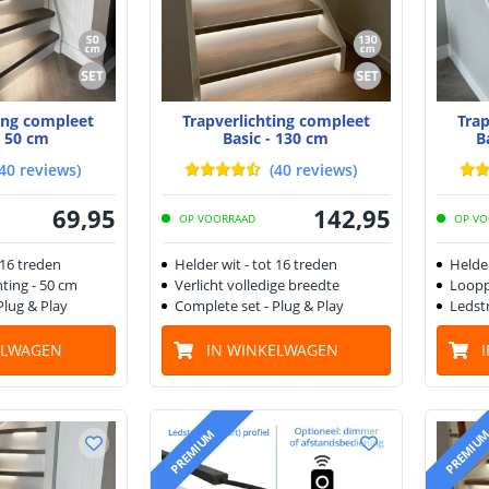
ting compleet
Trapverlichting compleet
Trap
- 50 cm
Basic - 130 cm
B
40
reviews
)
(
40
reviews
)
69
,
95
142
,
95
OP VOORRAAD
OP VO
 16 treden
Helder wit - tot 16 treden
Helder
ting - 50 cm
Verlicht volledige breedte
Loopp
Plug & Play
Complete set - Plug & Play
Ledstr
ELWAGEN
IN WINKELWAGEN
PREMIUM
PREMIU