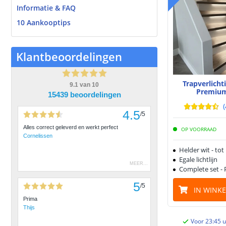
Informatie & FAQ
10 Aankooptips
Klantbeoordelingen
Trapverlich
9.1
van
10
Premium
15439 beoordelingen
(
4.5
/
5
Alles correct geleverd en werkt perfect
OP VOORRAAD
Cornelissen
Helder wit - tot
Egale lichtlijn
MEER
...
Complete set - 
5
/
5
IN WINK
Prima
Thijs
Voor 23:45 u