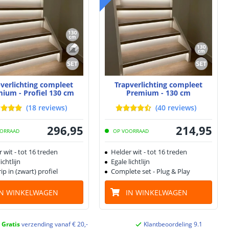
verlichting compleet
Trapverlichting compleet
ium - Profiel 130 cm
Premium - 130 cm
(
18
reviews
)
(
40
reviews
)
296
,
95
214
,
95
ORRAAD
OP VOORRAAD
 wit - tot 16 treden
Helder wit - tot 16 treden
ichtlijn
Egale lichtlijn
ip in (zwart) profiel
Complete set - Plug & Play
IN WINKELWAGEN
IN WINKELWAGEN
Gratis
verzending vanaf € 20,-
Klantbeoordeling 9.1