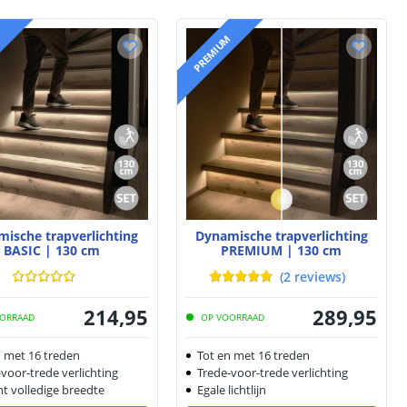
PREMIUM
ische trapverlichting
Dynamische trapverlichting
BASIC | 130 cm
PREMIUM | 130 cm
(
2
reviews
)
214
,
95
289
,
95
ORRAAD
OP VOORRAAD
n met 16 treden
Tot en met 16 treden
voor-trede verlichting
Trede-voor-trede verlichting
ht volledige breedte
Egale lichtlijn