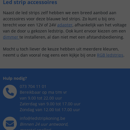
Led strip accessoires
Naast de led strips zelf hebben we een breed aanbod aan
accessoires voor deze blauwe led strips. Zo kunt u bij ons
terecht voor een 12V of 24V
adapter
, afhankelijk van het voltage
van de door u gekozen ledstrip. Ook kunt ervoor kiezen om een
dimmer
te installeren, al dan niet met een afstandsbediening.
Mocht u toch liever de keuze hebben uit meerdere kleuren,
neemt u dan vooral nog eens een kijkje bij onze
RGB ledstrips
.
Hulp nodig?
073 704 11 01
Bereikbaar op ma t/m vr
van 9.00 tot 22.00 uur
Zaterdag van 9.00 tot 17.00 uur
Zondag van 12.00 tot 17.00 uur
info@ledstripkoning.be
Binnen 24 uur antwoord,
meestal sneller!