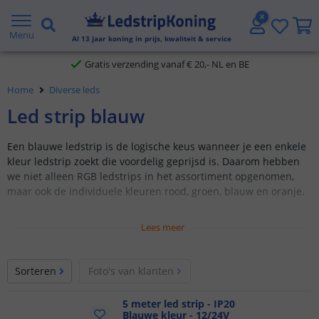
5 jaar garantie
Menu
Al
13
jaar koning in prijs, kwaliteit & service
Gratis verzending vanaf € 20,- NL en BE
Home
Diverse leds
Klantbeoordeling 9.1
Led strip blauw
Voor 23:45 uur besteld,
morgen in huis
Een blauwe ledstrip is de logische keus wanneer je een enkele
kleur ledstrip zoekt die voordelig geprijsd is. Daarom hebben
we niet alleen RGB ledstrips in het assortiment opgenomen,
maar ook de individuele kleuren rood, groen, blauw en oranje.
5 meter lange ledstrips
Lees meer
Sfeervolle blauwe verlichting
Keuze uit 2835 SMD of COB leds
Sorteren
Foto's van klanten
5 meter led strip - IP20
Blauwe kleur - 12/24V