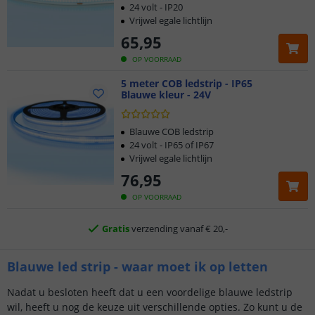
24 volt - IP20
Vrijwel egale lichtlijn
65
,
95
OP VOORRAAD
5 meter COB ledstrip - IP65
Blauwe kleur - 24V
Klantbeoordeling 9.1
Blauwe COB ledstrip
24 volt - IP65 of IP67
Vrijwel egale lichtlijn
Voor 23:45 uur besteld,
morgen in huis
76
,
95
5 jaar garantie
OP VOORRAAD
Gratis
verzending vanaf € 20,-
Klantbeoordeling 9.1
Blauwe led strip - waar moet ik op letten
Nadat u besloten heeft dat u een voordelige blauwe ledstrip
Voor 23:45 uur besteld,
morgen in huis
wil, heeft u nog de keuze uit verschillende opties. Zo kunt u de