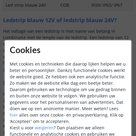
Led strip blauw 24V
COB
IP20/ IP65/ IP67
Ledstrip blauw 12V of ledstrip blauw 24V?
Het voltage van een ledstrip is met name van belang in
combinatie met de lengte van de ledstrip. Een ledstrip van 12
volt kan namelijk niet zo ver verlengt worden als een ledstrip
Cookies
van 24 volt. Verder dient u ook rekening te houden met het
voltage bij de aanschaf van een eventuele adapter. Meer over
het verlengen van een ledstrip leest u in onze blog
led strips
Met cookies en technieken die daarop lijken helpen we u
verlengen
.
beter en persoonlijker. Dankzij functionele cookies werkt
de website goed. Ze hebben ook een analytische functie.
Led strip kleur: SMD of COB leds?
Zo maken we de website elke dag een beetje beter.
Daarom gebruiken we technologie om uw gedrag binnen
Het grootste verschil tussen beide typen ledstrips is dat een
en buiten onze website te volgen. We gebruiken uw
2835 SMD ledstrip 120 leds per meter heeft en een COB
gegevens voor het personaliseren van advertenties. Dat
ledstrip 384 leds. Dit zorgt ervoor dat een COB ledstrip een
doen we op een anonieme manier.
Meer weten?
Lees
strakkere en meer egale lichtlijn heeft. Doordat de COB leds zo
hier
alles over onze cookie- en privacyverklaring. Klik op
dicht op elkaar zijn geplaatst geeft deze ledstrip van zichzelf al
'Accepteer' om te accepteren.
een vrijwel “dotless” lichtlijn. Hierdoor is het niet per se nodig
Kiest u voor
weigeren
?
Dan plaatsen we alleen
om een COB ledstrip in een
led profiel
te plaatsen en op die
functionele en analytische cookies en gebruiken we