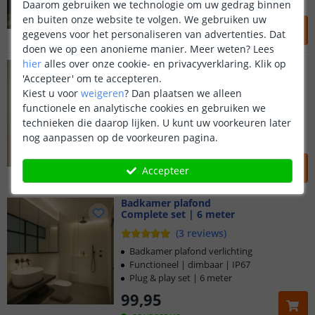
Plug & play set | 4 meter
Daarom gebruiken we technologie om uw gedrag binnen
en buiten onze website te volgen. We gebruiken uw
59
,
95
gegevens voor het personaliseren van advertenties. Dat
OP VOORRAAD
doen we op een anonieme manier.
Meer weten?
Lees
hier
alles over onze cookie- en privacyverklaring. Klik op
Led strip douche verlichting
Complete set | 4 meter
'Accepteer' om te accepteren.
Kiest u voor
weigeren
?
Dan plaatsen we alleen
(
1
reviews
)
functionele en analytische cookies en gebruiken we
Douche verlichting
technieken die daarop lijken. U kunt uw voorkeuren later
Functioneel | dimbaar | IP67
nog aanpassen op de voorkeuren pagina.
Plug & play set | 4 meter
73
,
95
Accepteer
OP VOORRAAD
Badkamer plafond
Complete set | 6 meter
Klantbeoordeling 9.1
(
3
reviews
)
Voor 23:45 uur besteld,
morgen in huis
Badkamer plafond verlichting
Functioneel | dimbaar | IP67
Plug & play set | 6 meter
5 jaar garantie
99
,
95