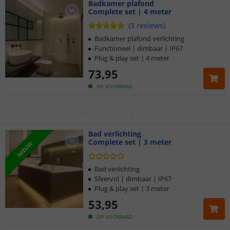
Badkamer plafond
Complete set | 4 meter
Klantbeoordeling 9.1
(
3
reviews
)
Voor 23:45 uur besteld,
morgen in huis
Badkamer plafond verlichting
Functioneel | dimbaar | IP67
Plug & play set | 4 meter
5 jaar garantie
73
,
95
Gratis
verzending vanaf € 20,-
OP VOORRAAD
Klantbeoordeling 9.1
Voor 23:45 uur besteld,
Bad verlichting
morgen in huis
Complete set | 3 meter
NIEUW
Bad verlichting
Sfeervol | dimbaar | IP67
Plug & play set | 3 meter
53
,
95
OP VOORRAAD