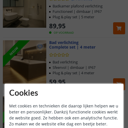
Badkamer plafond verlichting
Functioneel | dimbaar | IP67
Plug & play set | 5 meter
89
,
95
OP VOORRAAD
Bad verlichting
Complete set | 4 meter
NIEUW
Bad verlichting
Sfeervol | dimbaar | IP67
Plug & play set | 4 meter
59
,
95
OP VOORRAAD
Cookies
Led strip achter de spiegel
Complete set | 4 meter
NIEUW
Met cookies en technieken die daarop lijken helpen we u
beter en persoonlijker. Dankzij functionele cookies werkt
de website goed. Ze hebben ook een analytische functie.
Spiegel verlichting
Sfeervol | dimbaar | IP67
Zo maken we de website elke dag een beetje beter.