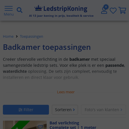
Gratis verzending vanaf € 20,- NL en BE
Menu
Al
13
jaar koning in prijs, kwaliteit & service
Klantbeoordeling 9.1
Home
Toepassingen
Voor 23:45 uur besteld,
morgen in huis
Badkamer toepassingen
Creëer sfeervolle verlichting in de
badkamer
met speciaal
samengestelde ledstrip sets. Voor elke plek is er een
passende
,
waterdichte
oplossing. De sets zijn compleet, eenvoudig te
installeren en direct klaar voor gebruik.
Met keuzeopties: Stel uw eigen set samen
Lees meer
Geschikt voor vochtige of natte ruimtes
Alles wat u nodig heeft in één set
Filter
Sorteren
Foto's van klanten
Bad verlichting
Complete set | 1 meter