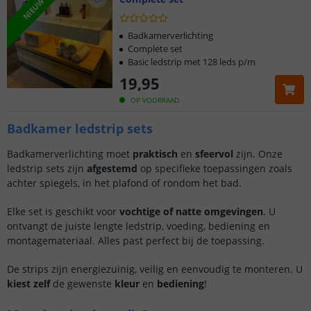
NIEUW
Badkamerverlichting
Complete set
Basic ledstrip met 128 leds p/m
19
,
95
OP VOORRAAD
Badkamer ledstrip sets
Badkamerverlichting moet
praktisch
en
sfeervol
zijn. Onze
ledstrip sets zijn
afgestemd
op specifieke toepassingen zoals
achter spiegels, in het plafond of rondom het bad.
Elke set is geschikt voor
vochtige of natte omgevingen
. U
ontvangt de juiste lengte ledstrip, voeding, bediening en
montagemateriaal. Alles past perfect bij de toepassing.
De strips zijn energiezuinig, veilig en eenvoudig te monteren. U
kiest zelf
de gewenste
kleur
en
bediening
!