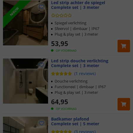
Led strip achter de spiegel
Complete set | 3 meter
NIEUW
Spiegel verlichting
Sfeervol | dimbaar | IP67
Plug & play set | 3 meter
53
,
95
OP VOORRAAD
Led strip douche verlichting
Complete set | 3 meter
(
1
reviews
)
Douche verlichting
Functioneel | dimbaar | IP67
Plug & play set | 3 meter
64
,
95
OP VOORRAAD
Badkamer plafond
Complete set | 5 meter
(
3
reviews
)