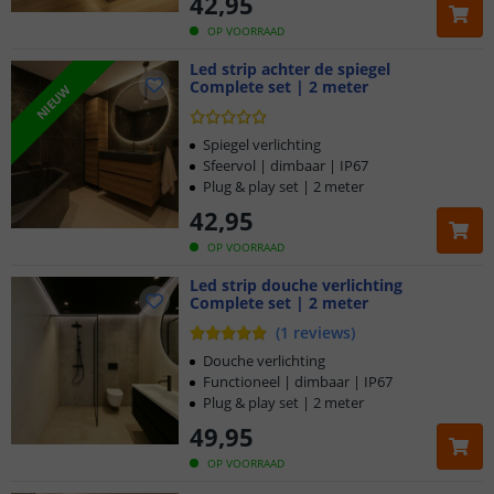
42
,
95
OP VOORRAAD
Led strip achter de spiegel
Complete set | 2 meter
NIEUW
Spiegel verlichting
Sfeervol | dimbaar | IP67
Plug & play set | 2 meter
42
,
95
OP VOORRAAD
Led strip douche verlichting
Complete set | 2 meter
(
1
reviews
)
Douche verlichting
Functioneel | dimbaar | IP67
Plug & play set | 2 meter
49
,
95
OP VOORRAAD