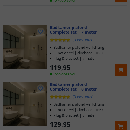
Gratis
verzending vanaf € 20,-
OP VOORRAAD
Klantbeoordeling 9.1
Voor 23:45 uur besteld,
Badkamer plafond
morgen in huis
Complete set | 7 meter
(
3
reviews
)
Badkamer plafond verlichting
Functioneel | dimbaar | IP67
Plug & play set | 7 meter
119
,
95
OP VOORRAAD
Badkamer plafond
Complete set | 8 meter
(
3
reviews
)
Badkamer plafond verlichting
Functioneel | dimbaar | IP67
Plug & play set | 8 meter
129
,
95