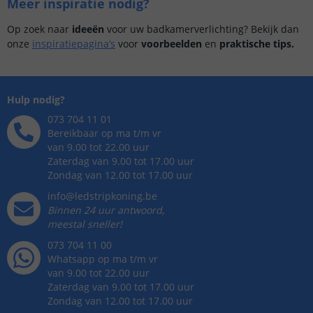
Meer inspiratie nodig?
Op zoek naar
ideeën
voor uw badkamerverlichting? Bekijk dan
onze
inspiratiepagina’s
voor
voorbeelden
en
praktische tips.
Hulp nodig?
073 704 11 01
Bereikbaar op ma t/m vr
van 9.00 tot 22.00 uur
Zaterdag van 9.00 tot 17.00 uur
Zondag van 12.00 tot 17.00 uur
info@ledstripkoning.be
Binnen 24 uur antwoord,
meestal sneller!
073 704 11 00
Whatsapp op ma t/m vr
van 9.00 tot 22.00 uur
Zaterdag van 9.00 tot 17.00 uur
Zondag van 12.00 tot 17.00 uur