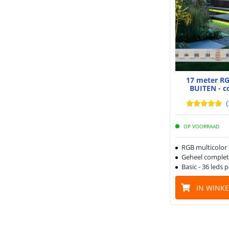
17 meter RG
BUITEN - c
(
OP VOORRAAD
RGB multicolor
Geheel complet
Basic - 36 leds 
IN WINK