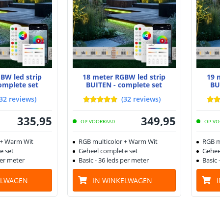
BW led strip
18 meter RGBW led strip
19 
omplete set
BUITEN - complete set
BU
32
reviews
)
(
32
reviews
)
335
,
95
349
,
95
OP VOORRAAD
OP VO
 + Warm Wit
RGB multicolor + Warm Wit
RGB m
e set
Geheel complete set
Gehee
per meter
Basic - 36 leds per meter
Basic 
ELWAGEN
IN WINKELWAGEN