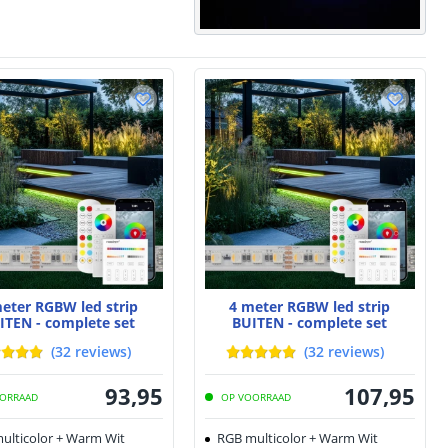
eter RGBW led strip
4 meter RGBW led strip
ITEN - complete set
BUITEN - complete set
(
32
reviews
)
(
32
reviews
)
93
,
95
107
,
95
ORRAAD
OP VOORRAAD
ulticolor + Warm Wit
RGB multicolor + Warm Wit