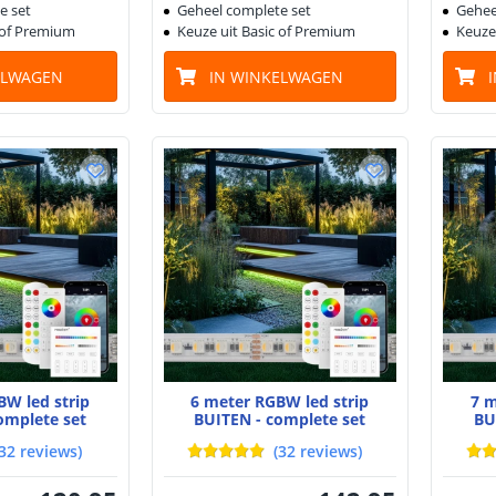
e set
Geheel complete set
Gehee
 of Premium
Keuze uit Basic of Premium
Keuze
ELWAGEN
IN WINKELWAGEN
BW led strip
6 meter RGBW led strip
7 m
omplete set
BUITEN - complete set
BU
32
reviews
)
(
32
reviews
)