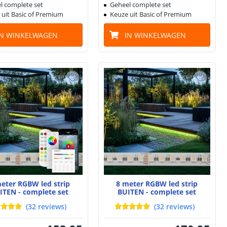
l complete set
Geheel complete set
 uit Basic of Premium
Keuze uit Basic of Premium
IN WINKELWAGEN
IN WINKELWAGEN
eter RGBW led strip
8 meter RGBW led strip
ITEN - complete set
BUITEN - complete set
(
32
reviews
)
(
32
reviews
)