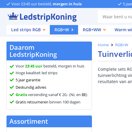
Voor 23:45 uur besteld,
morgen in huis
5 jaa
Led strips RGB
RGB+W
RGB+WW
Warm wi
Home
RGB+W
Daarom
Tuinverl
LedstripKoning
Voor
23:45 uur
besteld, morgen in huis
Complete sets RGB
Hoge kwaliteit led strips
tuinverlichting v
5 jaar garantie
resultaten van a
Deskundig advies
Gratis
verzending vanaf € 20,- (NL en
BE
)
Gratis retourneren
binnen 100 dagen
Assortiment