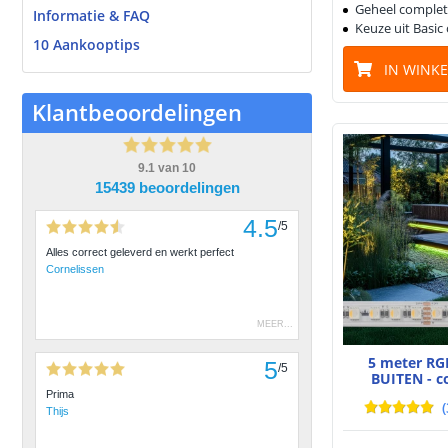
Geheel complet
Informatie & FAQ
Keuze uit Basic
10 Aankooptips
IN WINK
Klantbeoordelingen
9.1
van
10
15439 beoordelingen
4.5
/
5
Alles correct geleverd en werkt perfect
Cornelissen
MEER
...
5 meter RG
5
/
5
BUITEN - c
Prima
(
Thijs