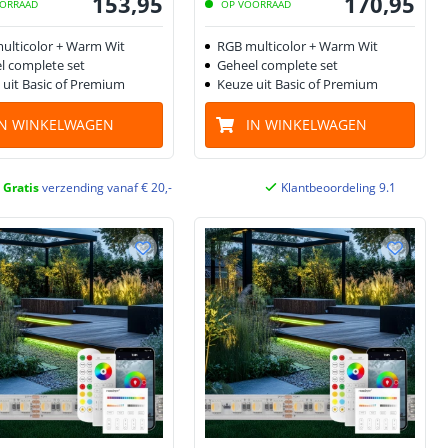
153
,
95
170
,
95
ORRAAD
OP VOORRAAD
ulticolor + Warm Wit
RGB multicolor + Warm Wit
l complete set
Geheel complete set
 uit Basic of Premium
Keuze uit Basic of Premium
IN WINKELWAGEN
IN WINKELWAGEN
Gratis
verzending vanaf € 20,-
Klantbeoordeling 9.1