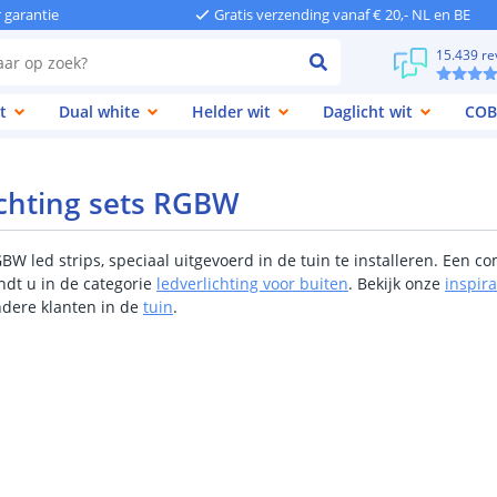
r garantie
Gratis verzending vanaf € 20,- NL en BE
15.439 re
t
Dual white
Helder wit
Daglicht wit
COB
ichting sets RGBW
W led strips, speciaal uitgevoerd in de tuin te installeren. Een c
indt u in de categorie
ledverlichting voor buiten
. Bekijk onze
inspir
ndere klanten in de
tuin
.