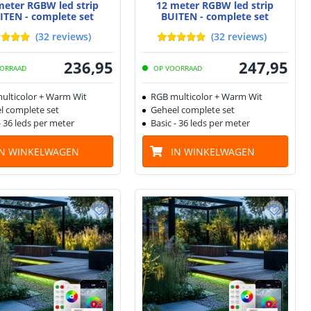
meter RGBW led strip
12 meter RGBW led strip
ITEN - complete set
BUITEN - complete set
(
32
reviews
)
(
32
reviews
)
236
,
95
247
,
95
ORRAAD
OP VOORRAAD
ulticolor + Warm Wit
RGB multicolor + Warm Wit
l complete set
Geheel complete set
- 36 leds per meter
Basic - 36 leds per meter
IN WINKELWAGEN
IN WINKELWAGEN