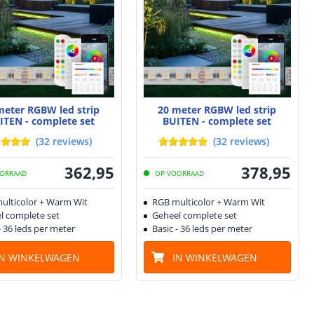
meter RGBW led strip
20 meter RGBW led strip
ITEN - complete set
BUITEN - complete set
(
32
reviews
)
(
32
reviews
)
362
,
95
378
,
95
ORRAAD
OP VOORRAAD
ulticolor + Warm Wit
RGB multicolor + Warm Wit
l complete set
Geheel complete set
- 36 leds per meter
Basic - 36 leds per meter
IN WINKELWAGEN
IN WINKELWAGEN