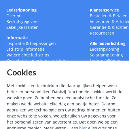
LedstripKoning
Klantenservice
Over ons
Bestellen
&
Betalen
Bedrijfsgegevens
Verzenden
&
Afhale
Zakelijke klanten
Garantie
&
Klachten
Retourneren
Informatie
Inspiratie & toepassingen
Alle ledverlichting
Led strip informatie
LedstripKoning
Waterdichte led strips
SolarlampKoning
Keuzehulp aquarium verlichting
LedprofielKoning
Led strips op maat
BouwlampKoning
Cookies
RGB CCT Multicolor led strips
SmarthomeKoning
Led strip met afstandsbediening
Led drivers
Met cookies en technieken die daarop lijken helpen we u
Ledstrips 12 Volt
beter en persoonlijker. Dankzij functionele cookies werkt de
Ledstrips 24 Volt
website goed. Ze hebben ook een analytische functie. Zo
Ledstrip 5 meter
maken we de website elke dag een beetje beter. Daarom
Ledstrip 10 meter
gebruiken we technologie om uw gedrag binnen en buiten
onze website te volgen. We gebruiken uw gegevens voor
het personaliseren van advertenties. Dat doen we op een
anonieme manier.
Meer weten?
Lees
hier
alles over onze