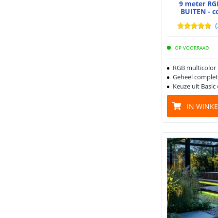
9 meter RG
BUITEN - c
(
OP VOORRAAD
RGB multicolor
Geheel complet
Keuze uit Basic
IN WINK