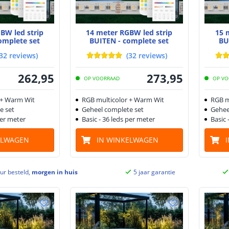
BW led strip
14 meter RGBW led strip
15 
omplete set
BUITEN - complete set
BU
32
reviews
)
(
32
reviews
)
262
,
95
273
,
95
OP VOORRAAD
OP VO
 + Warm Wit
RGB multicolor + Warm Wit
RGB m
e set
Geheel complete set
Gehee
per meter
Basic - 36 leds per meter
Basic 
ELWAGEN
IN WINKELWAGEN
ur besteld,
morgen in huis
5 jaar garantie