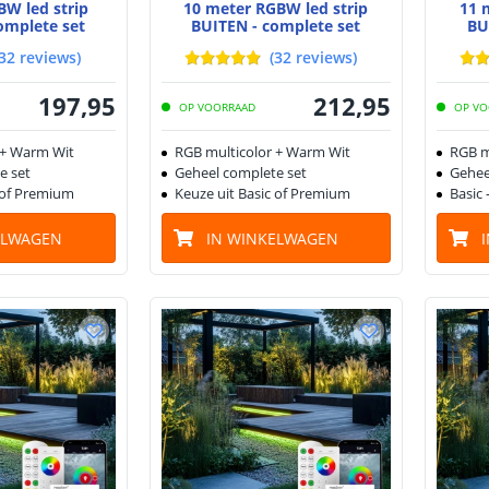
BW led strip
10 meter RGBW led strip
11 
omplete set
BUITEN - complete set
BU
32
reviews
)
(
32
reviews
)
197
,
95
212
,
95
OP VOORRAAD
OP VO
 + Warm Wit
RGB multicolor + Warm Wit
RGB m
e set
Geheel complete set
Gehee
 of Premium
Keuze uit Basic of Premium
Basic 
ELWAGEN
IN WINKELWAGEN