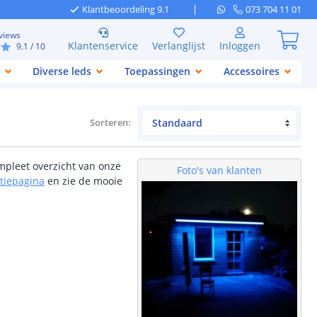
Klantbeoordeling 9.1
073 704 11 01
views
Klantenservice
Verlanglijst
Inloggen
9.1
/ 10
Diverse leds
Toepassingen
Accessoires
Sorteren
:
ompleet overzicht van onze
Foto's van klanten
atiepagina
en zie de mooie