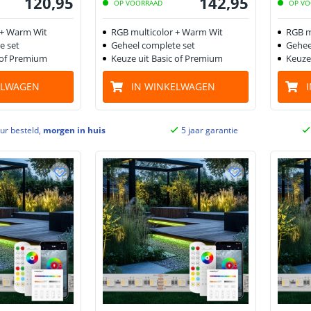
120
,
95
142
,
95
OP VOORRAAD
OP VO
 + Warm Wit
RGB multicolor + Warm Wit
RGB m
e set
Geheel complete set
Gehee
 of Premium
Keuze uit Basic of Premium
Keuze
ELWAGEN
IN WINKELWAGEN
ur besteld,
morgen in huis
5 jaar garantie