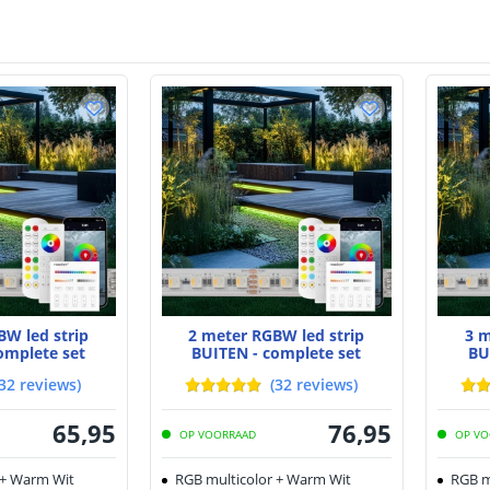
BW led strip
2 meter RGBW led strip
3 m
omplete set
BUITEN - complete set
BU
32
reviews
)
(
32
reviews
)
65
,
95
76
,
95
OP VOORRAAD
OP VO
 + Warm Wit
RGB multicolor + Warm Wit
RGB m