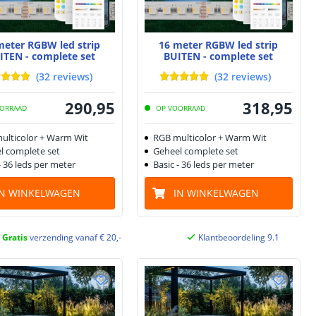
meter RGBW led strip
16 meter RGBW led strip
ITEN - complete set
BUITEN - complete set
(
32
reviews
)
(
32
reviews
)
290
,
95
318
,
95
ORRAAD
OP VOORRAAD
ulticolor + Warm Wit
RGB multicolor + Warm Wit
l complete set
Geheel complete set
- 36 leds per meter
Basic - 36 leds per meter
IN WINKELWAGEN
IN WINKELWAGEN
Gratis
verzending vanaf € 20,-
Klantbeoordeling 9.1