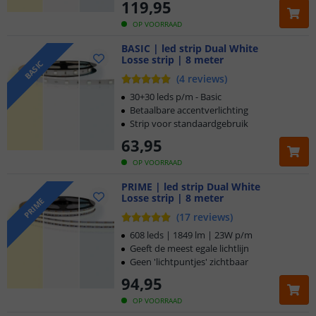
119
,
95
OP VOORRAAD
BASIC | led strip Dual White
Losse strip | 8 meter
BASIC
(
4
reviews
)
30+30 leds p/m - Basic
Betaalbare accentverlichting
Strip voor standaardgebruik
63
,
95
OP VOORRAAD
PRIME | led strip Dual White
Losse strip | 8 meter
PRIME
(
17
reviews
)
608 leds | 1849 lm | 23W p/m
Geeft de meest egale lichtlijn
Geen 'lichtpuntjes' zichtbaar
94
,
95
OP VOORRAAD