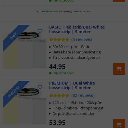
Gratis
verzending vanaf € 20,-
OP VOORRAAD
Klantbeoordeling 9.1
Voor 23:45 uur besteld,
BASIC | led strip Dual White
morgen in huis
Losse strip | 5 meter
BASIC
(
4
reviews
)
30+30 leds p/m - Basic
Betaalbare accentverlichting
Strip voor standaardgebruik
44
,
95
OP VOORRAAD
PREMIUM | Dual White
Losse strip | 5 meter
PREMIUM
(
32
reviews
)
120 leds | 1541 lm | 20W p/m
Hoge, dimbare lichtopbrengst
De praktische allrounder
53
,
95