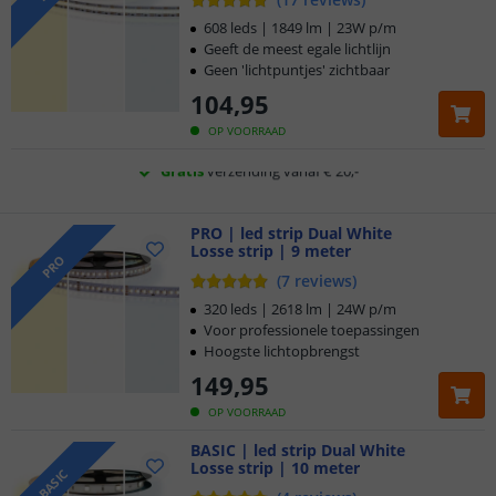
Voor 23:45 uur besteld,
morgen in huis
608 leds | 1849 lm | 23W p/m
Geeft de meest egale lichtlijn
Geen 'lichtpuntjes' zichtbaar
5 jaar garantie
104
,
95
Gratis
verzending vanaf € 20,-
OP VOORRAAD
Klantbeoordeling 9.1
Voor 23:45 uur besteld,
PRO | led strip Dual White
morgen in huis
Losse strip | 9 meter
PRO
(
7
reviews
)
320 leds | 2618 lm | 24W p/m
Voor professionele toepassingen
Hoogste lichtopbrengst
149
,
95
OP VOORRAAD
BASIC | led strip Dual White
Losse strip | 10 meter
BASIC