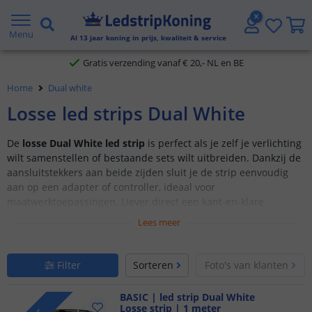
Gratis verzending vanaf € 20,- NL en BE
Menu
Al
13
jaar koning in prijs, kwaliteit & service
Klantbeoordeling 9.1
Home
Dual white
Voor 23:45 uur besteld,
morgen in huis
Losse led strips Dual White
De
losse Dual White led strip
is perfect als je zelf je verlichting
wilt samenstellen of bestaande sets wilt uitbreiden. Dankzij de
aansluitstekkers aan beide zijden sluit je de strip eenvoudig
aan op een adapter of controller, ideaal voor
maatwerktoepassingen. Liever direct een kant-en-klare
oplossing? Bekijk dan onze
complete Dual White led strip sets.
Lees meer
Dual White led strips bieden instelbaar wit licht met een
kleurtemperatuur
van
2700K (warm wit)
tot
6500K (koud wit)
.
Filter
Sorteren
Foto's van klanten
Zo bepaal je zelf of je kiest voor een warme, sfeervolle tint of
juist helder functioneel licht. Wil je liever een vaste wittint?
BASIC | led strip Dual White
Bekijk dan ook
warm wit (2700K)
,
helder wit (4000K)
of
daglicht
Losse strip | 1 meter