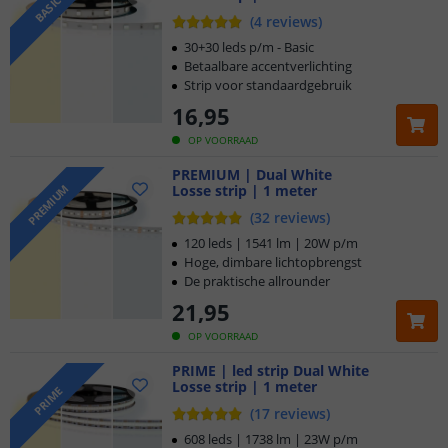
BASIC
wit (6000K)
led strips
(
4
reviews
)
30+30 leds p/m - Basic
Varianten: Basic, Premium, Prime en Pro
Betaalbare accentverlichting
Strip voor standaardgebruik
Basic
- betaalbare accentverlichting
16
,
95
Premium
- hoge, allround lichtopbrengst
Prime
- krachtige strip met de meest egale lichtlijn
OP VOORRAAD
Pro
- maximale lichtopbrengst, voor professionele
PREMIUM | Dual White
toepassingen
Losse strip | 1 meter
PREMIUM
(
32
reviews
)
Bekijk
deze video
over de verschillen tussen de varianten en
120 leds | 1541 lm | 20W p/m
laat je inspireren op onze
inspiratiepagina
met voorbeelden in
Hoge, dimbare lichtopbrengst
de praktijk!
De praktische allrounder
21
,
95
OP VOORRAAD
PRIME | led strip Dual White
Losse strip | 1 meter
PRIME
(
17
reviews
)
608 leds | 1738 lm | 23W p/m