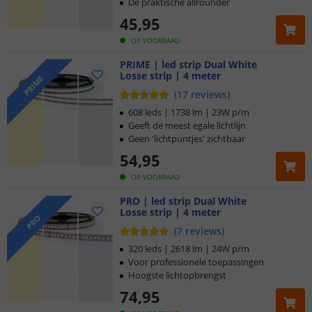
De praktische allrounder
45
,
95
OP VOORRAAD
PRIME | led strip Dual White
Losse strip | 4 meter
PRIME
(
17
reviews
)
608 leds | 1738 lm | 23W p/m
Geeft de meest egale lichtlijn
Geen 'lichtpuntjes' zichtbaar
54
,
95
OP VOORRAAD
PRO | led strip Dual White
Losse strip | 4 meter
Klantbeoordeling 9.1
PRO
(
7
reviews
)
Voor 23:45 uur besteld,
morgen in huis
320 leds | 2618 lm | 24W p/m
Voor professionele toepassingen
Hoogste lichtopbrengst
5 jaar garantie
74
,
95