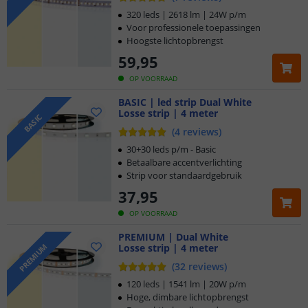
320 leds | 2618 lm | 24W p/m
Voor professionele toepassingen
Hoogste lichtopbrengst
59
,
95
OP VOORRAAD
BASIC | led strip Dual White
Losse strip | 4 meter
BASIC
(
4
reviews
)
30+30 leds p/m - Basic
Betaalbare accentverlichting
Strip voor standaardgebruik
37
,
95
OP VOORRAAD
PREMIUM | Dual White
Losse strip | 4 meter
PREMIUM
(
32
reviews
)
120 leds | 1541 lm | 20W p/m
Hoge, dimbare lichtopbrengst