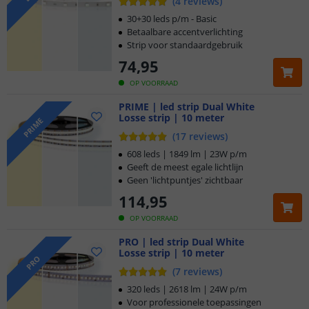
(
4
reviews
)
30+30 leds p/m - Basic
Betaalbare accentverlichting
Strip voor standaardgebruik
74
,
95
OP VOORRAAD
PRIME | led strip Dual White
Losse strip | 10 meter
PRIME
(
17
reviews
)
608 leds | 1849 lm | 23W p/m
Geeft de meest egale lichtlijn
Geen 'lichtpuntjes' zichtbaar
114
,
95
OP VOORRAAD
PRO | led strip Dual White
Losse strip | 10 meter
PRO
(
7
reviews
)
320 leds | 2618 lm | 24W p/m
Voor professionele toepassingen