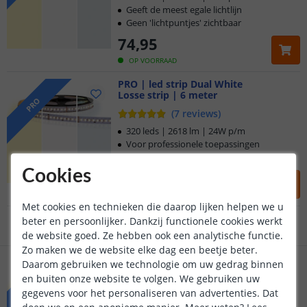
Geeft de meest egale lichtlijn
Geen 'lichtpuntjes' zichtbaar
74
,
95
OP VOORRAAD
PRO | led strip Dual White
Losse strip | 6 meter
Klantbeoordeling 9.1
PRO
(
7
reviews
)
Voor 23:45 uur besteld,
morgen in huis
320 leds | 2618 lm | 24W p/m
Voor professionele toepassingen
Hoogste lichtopbrengst
5 jaar garantie
Cookies
104
,
95
Gratis
verzending vanaf € 20,-
OP VOORRAAD
Met cookies en technieken die daarop lijken helpen we u
beter en persoonlijker. Dankzij functionele cookies werkt
Klantbeoordeling 9.1
de website goed. Ze hebben ook een analytische functie.
Zo maken we de website elke dag een beetje beter.
Voor 23:45 uur besteld,
BASIC | led strip Dual White
morgen in huis
Daarom gebruiken we technologie om uw gedrag binnen
Losse strip | 7 meter
BASIC
en buiten onze website te volgen. We gebruiken uw
(
4
reviews
)
gegevens voor het personaliseren van advertenties. Dat
30+30 leds p/m - Basic