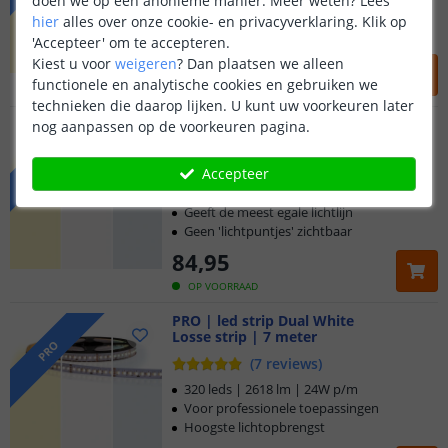
doen we op een anonieme manier.
Meer weten?
Lees
Betaalbare accentverlichting
hier
alles over onze cookie- en privacyverklaring. Klik op
Strip voor standaardgebruik
'Accepteer' om te accepteren.
56
,
95
Kiest u voor
weigeren
?
Dan plaatsen we alleen
functionele en analytische cookies en gebruiken we
OP VOORRAAD
technieken die daarop lijken. U kunt uw voorkeuren later
PRIME | led strip Dual White
nog aanpassen op de voorkeuren pagina.
Losse strip | 7 meter
PRIME
(
17
reviews
)
Accepteer
608 leds | 1849 lm | 23W p/m
Geeft de meest egale lichtlijn
Geen 'lichtpuntjes' zichtbaar
84
,
95
OP VOORRAAD
PRO | led strip Dual White
Losse strip | 7 meter
PRO
(
7
reviews
)
320 leds | 2618 lm | 24W p/m
Voor professionele toepassingen
Hoogste lichtopbrengst