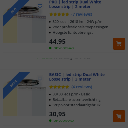
PRO | led strip Dual White
Losse strip | 2 meter
Klantbeoordeling 9.1
PRO
(
7
reviews
)
Voor 23:45 uur besteld,
morgen in huis
320 leds | 2618 lm | 24W p/m
Voor professionele toepassingen
Hoogste lichtopbrengst
5 jaar garantie
44
,
95
Gratis
verzending vanaf € 20,-
OP VOORRAAD
Klantbeoordeling 9.1
Voor 23:45 uur besteld,
BASIC | led strip Dual White
morgen in huis
Losse strip | 3 meter
BASIC
(
4
reviews
)
30+30 leds p/m - Basic
Betaalbare accentverlichting
Strip voor standaardgebruik
30
,
95
OP VOORRAAD