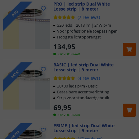
PRO | led strip Dual White
Losse strip | 8 meter
PRO
(
7
reviews
)
320 leds | 2618 lm | 24W p/m
Voor professionele toepassingen
Hoogste lichtopbrengst
134
,
95
OP VOORRAAD
BASIC | led strip Dual White
Losse strip | 9 meter
BASIC
(
4
reviews
)
30+30 leds p/m - Basic
Betaalbare accentverlichting
Strip voor standaardgebruik
69
,
95
OP VOORRAAD
PRIME | led strip Dual White
Losse strip | 9 meter
Klantbeoordeling 9.1
PRIME
(
17
reviews
)