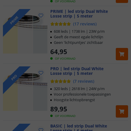
OP VOORRAAD
PRIME | led strip Dual White
Losse strip | 5 meter
PRIME
(
17
reviews
)
608 leds | 1738 lm | 23W p/m
Geeft de meest egale lichtlijn
Geen 'lichtpuntjes' zichtbaar
64
,
95
OP VOORRAAD
PRO | led strip Dual White
Losse strip | 5 meter
PRO
(
7
reviews
)
320 leds | 2618 lm | 24W p/m
Voor professionele toepassingen
Hoogste lichtopbrengst
89
,
95
OP VOORRAAD
BASIC | led strip Dual White
Losse strip | 6 meter