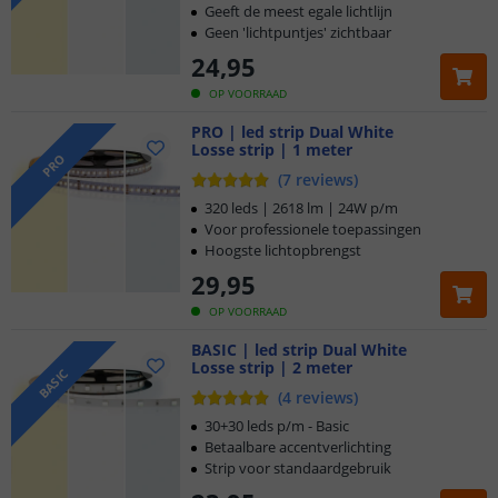
Geeft de meest egale lichtlijn
Geen 'lichtpuntjes' zichtbaar
24
,
95
OP VOORRAAD
PRO | led strip Dual White
Losse strip | 1 meter
PRO
(
7
reviews
)
320 leds | 2618 lm | 24W p/m
Voor professionele toepassingen
Hoogste lichtopbrengst
29
,
95
OP VOORRAAD
BASIC | led strip Dual White
Losse strip | 2 meter
BASIC
(
4
reviews
)
30+30 leds p/m - Basic
Betaalbare accentverlichting
Strip voor standaardgebruik