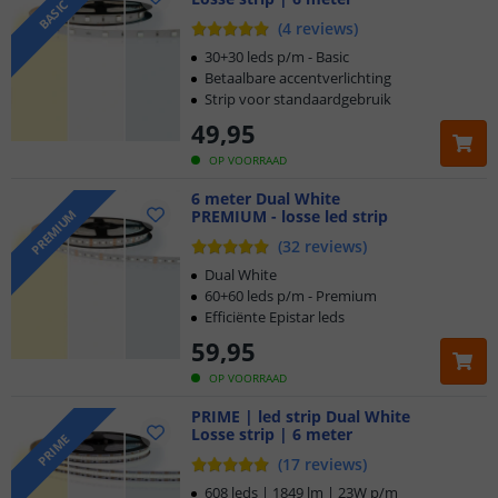
BASIC
(
4
reviews
)
30+30 leds p/m - Basic
Betaalbare accentverlichting
Strip voor standaardgebruik
49
,
95
OP VOORRAAD
6 meter Dual White
PREMIUM - losse led strip
PREMIUM
(
32
reviews
)
Dual White
60+60 leds p/m - Premium
Efficiënte Epistar leds
59
,
95
OP VOORRAAD
PRIME | led strip Dual White
Losse strip | 6 meter
PRIME
(
17
reviews
)
608 leds | 1849 lm | 23W p/m