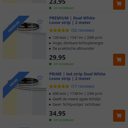
23
,
95
OP VOORRAAD
PREMIUM | Dual White
Losse strip | 2 meter
PREMIUM
(
32
reviews
)
120 leds | 1541 lm | 20W p/m
Hoge, dimbare lichtopbrengst
De praktische allrounder
29
,
95
OP VOORRAAD
PRIME | led strip Dual White
Losse strip | 2 meter
PRIME
(
17
reviews
)
608 leds | 1738 lm | 23W p/m
Geeft de meest egale lichtlijn
Geen 'lichtpuntjes' zichtbaar
34
,
95
OP VOORRAAD