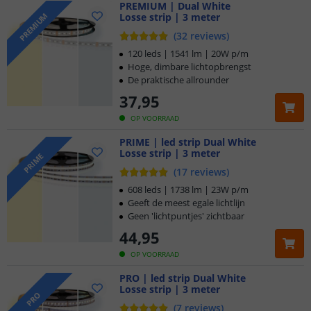
PREMIUM | Dual White
Losse strip | 3 meter
PREMIUM
(
32
reviews
)
120 leds | 1541 lm | 20W p/m
Hoge, dimbare lichtopbrengst
De praktische allrounder
37
,
95
OP VOORRAAD
PRIME | led strip Dual White
Losse strip | 3 meter
PRIME
(
17
reviews
)
608 leds | 1738 lm | 23W p/m
Geeft de meest egale lichtlijn
Geen 'lichtpuntjes' zichtbaar
44
,
95
OP VOORRAAD
PRO | led strip Dual White
Losse strip | 3 meter
PRO
(
7
reviews
)