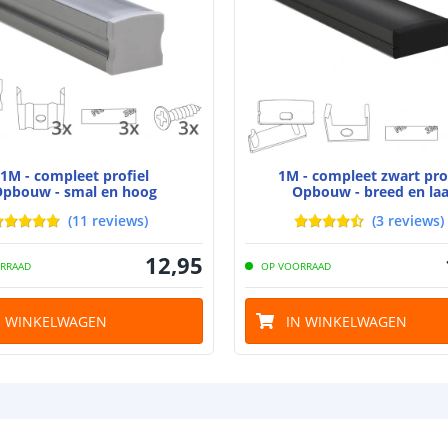
Breedte led st
Dikte led strip
1M - compleet profiel
1M - compleet zwart pro
pbouw - smal en hoog
Opbouw - breed en la
(
11
reviews
)
(
3
reviews
)
Aansluiting be
12
,
95
Aansluiting ei
RRAAD
OP VOORRAAD
N WINKELWAGEN
IN WINKELWAGEN