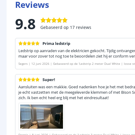
Reviews
9.8
Gebaseerd op
17
reviews
Prima ledstrip
Ledstrip op aanraden van de elektricien gekocht. Tijdig ontvangen
maar voor zover tot nog toe te beoordelen ziet hij er conform ver
Segers
|
12 juni 2026
|
Gebaseerd op de
'
Ledstrip 2 meter Dual White | losse s
Super!
Aansluiten was een makkie. Goed nadenken hoe je het met bedrad
je echt vastzetten met de meegeleverde klemmen of met Bison Su
zich. Ik ben echt heel erg blij met het eindresultaat!
Dennis
|
8 juni 2026
|
Gebaseerd op de
'
Ledstrip 3 meter Dual White | losse st