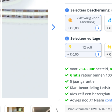
Selecteer bescherming l
IP20: veilig voor
aanraking
+
€ 0
,
00
+
€ 
Selecteer voltage
12 volt
+
€ 0
,
00
+
€ 
Voor
23:45 uur
besteld,
Gratis
retour binnen 10
5 jaar garantie
Klantbeoordeling Ledstr
Kies zelf een bezorgdatu
Advies nodig? Neem
con
Productnummer
:
DWCB608-01M