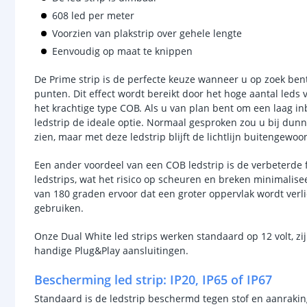
608 led per meter
Voorzien van plakstrip over gehele lengte
Eenvoudig op maat te knippen
De Prime strip is de perfecte keuze wanneer u op zoek bent
punten. Dit effect wordt bereikt door het hoge aantal leds 
het krachtige type COB. Als u van plan bent om een laag in
ledstrip de ideale optie. Normaal gesproken zou u bij dunn
zien, maar met deze ledstrip blijft de lichtlijn buitengewoon
Een ander voordeel van een COB ledstrip is de verbeterde fl
ledstrips, wat het risico op scheuren en breken minimalise
van 180 graden ervoor dat een groter oppervlak wordt verlic
gebruiken.
Onze Dual White led strips werken standaard op 12 volt, zi
handige Plug&Play aansluitingen.
Bescherming led strip: IP20, IP65 of IP67
Standaard is de ledstrip beschermd tegen stof en aanraking