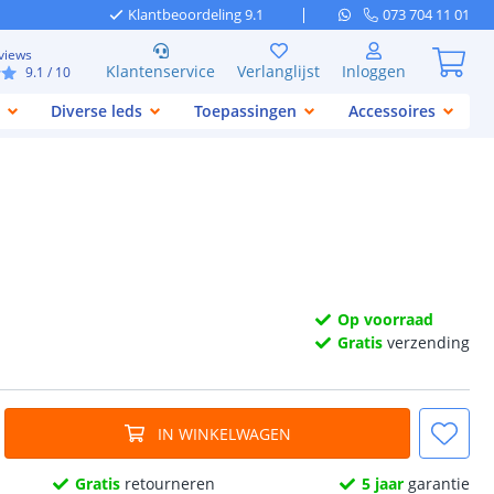
Klantbeoordeling 9.1
073 704 11 01
views
Klantenservice
Verlanglijst
Inloggen
9.1
/ 10
Diverse leds
Toepassingen
Accessoires
Op voorraad
Gratis
verzending
IN WINKELWAGEN
Gratis
retourneren
5 jaar
garantie