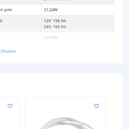
en p/m
21,24W
tt
12V: 156 lm
24V: 166 lm
0,018W
12V en 24V
ificaties
schappen
IP20, IP65 of IP67
rdichte
Siliconen
P65/67)
ur strip (PCB)
Wit
IP20: 3M 300LSE