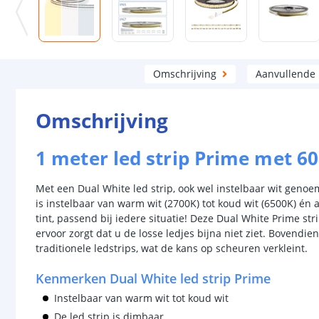
Omschrijving
Aanvullende
Omschrijving
1 meter led strip Prime met 60
Met een Dual White led strip, ook wel instelbaar wit genoe
is instelbaar van warm wit (2700K) tot koud wit (6500K) én al
tint, passend bij iedere situatie! Deze Dual White Prime str
ervoor zorgt dat u de losse ledjes bijna niet ziet. Bovendie
traditionele ledstrips, wat de kans op scheuren verkleint.
Kenmerken Dual White led strip Prime
Instelbaar van warm wit tot koud wit
De led strip is dimbaar