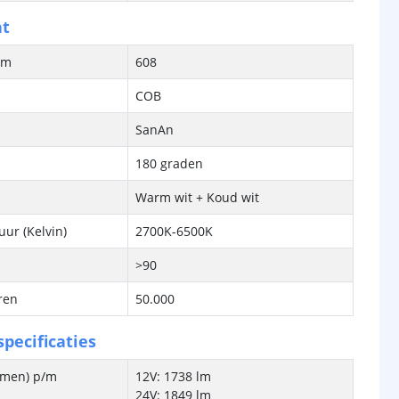
ht
/m
608
COB
SanAn
180 graden
Warm wit + Koud wit
ur (Kelvin)
2700K-6500K
>90
ren
50.000
pecificaties
lumen) p/m
12V: 1738 lm
24V: 1849 lm