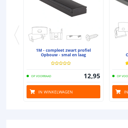
1M - compleet zwart profiel
Opbouw - smal en laag
O
12
,
95
OP VOORRAAD
OP VOO
IN WINKELWAGEN
I