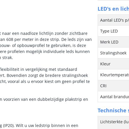
LED's en lic
Aantal LED's p
Type LED
 naar een naadloze lichtlijn zonder zichtbare
van 608 per meter in deze strip. De leds zijn van
Merk LED
bouw- of opbouwprofiel te gebruiken, is deze
ere profielen mogelijk individuele leds kunnen
Stralingshoek
 strak.
Kleur
exibiliteit in vergelijking met standaard
Kleurtemperatu
ert. Bovendien zorgt de bredere stralingshoek
ht, vooral als u ervoor kiest om geen profiel te
CRI
Aantal brandu
jn voorzien van een dubbelzijdige plakstrip en
Technische s
Lichtsterkte (
 (IP20). Wilt u uw ledstrip binnen in een