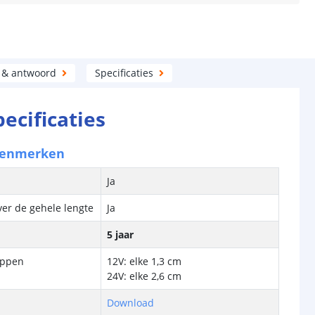
 & antwoord
Specificaties
pecificaties
kenmerken
Ja
ver de gehele lengte
Ja
5 jaar
ippen
12V: elke 1,3 cm
24V: elke 2,6 cm
Download