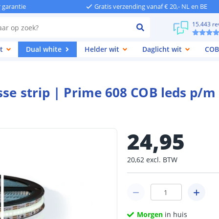
r garantie
Gratis verzending vanaf € 20,- NL en BE
15.443 re
t
Dual white
Helder wit
Daglicht wit
COB
sse strip | Prime 608 COB leds p/m
24
,
95
20
,
62
excl.
BTW
Morgen
in huis