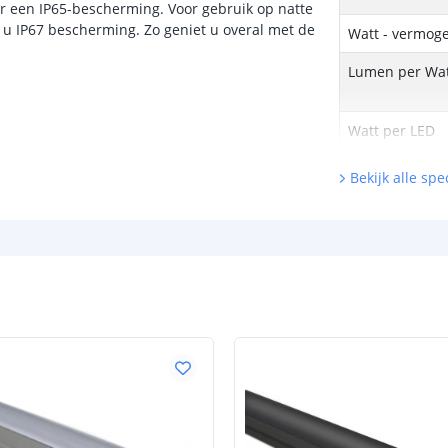
or een IP65-bescherming. Voor gebruik op natte
 u IP67 bescherming. Zo geniet u overal met de
Watt - vermog
Lumen per Wa
m
Watt per LED
Voltage (DC)
Bekijk alle spec
Strip eigen
Bescherming
Materiaal wate
bescherming (I
Achtergrondkle
Plakstrip