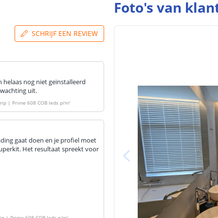
Foto's van klan
SCHRIJF EEN REVIEW
 helaas nog niet geïnstalleerd
wachting uit.
trip | Prime 608 COB leds p/m
'
ing gaat doen en je profiel moet
perkit. Het resultaat spreekt voor
rip | Prime 608 COB leds p/m
'