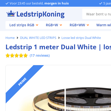
Voor 23:45 uur besteld,
morgen in huis
5 jaa
Led strips RGB
RGB+W
RGB+WW
Warm wi
Home
DUAL WHITE LED STRIPS
Losse led strips Dual White
Ledstrip 1 meter Dual White | lo
(
17
reviews
)
PRIME