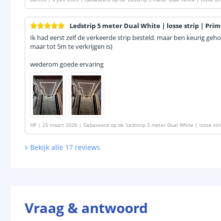
Ledstrip 5 meter Dual White | losse strip | Pri
Ik had eerst zelf de verkeerde strip besteld. maar ben keurig geh
maar tot 5m te verkrijgen is)
wederom goede ervaring
HP
|
25 maart 2026
|
Gebaseerd op de
'
Ledstrip 5 meter Dual White | losse st
Bekijk alle
17
reviews
Vraag & antwoord