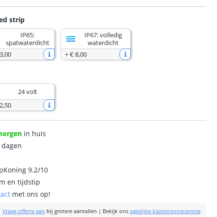
ed strip
IP65:
IP67: volledig
spatwaterdicht
waterdicht
3
,
00
+
€ 8
,
00
24 volt
2
,
50
morgen
in huis
0 dagen
ipKoning 9.2/10
m en tijdstip
tact
met ons op!
|
Vraag offerte aan
bij grotere aantallen
|
Bekijk ons
zakelijke klantenprogramma