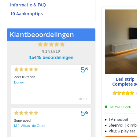
Informatie & FAQ
10 Aankooptips
Klantbeoordelingen
9.1
van
10
15445 beoordelingen
5
/
5
Zeer tevreden
Led strip
Donny
Complete s
MEER
...
OP VOORRAAD
5
/
5
TV meubel
Supergoed!
Sfeervol | dimb
M.J. Alblas- de Groot
Plug & play set