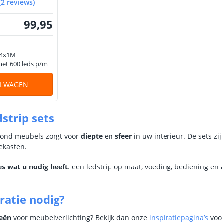
(
2
reviews
)
99
,
95
 4x1M
met 600 leds p/m
ELWAGEN
strip sets
 rond meubels zorgt voor
diepte
en
sfeer
in uw interieur. De sets zi
ekasten.
les wat u nodig heeft
: een ledstrip op maat, voeding, bediening en 
ratie nodig?
eeën
voor meubelverlichting? Bekijk dan onze
inspiratiepagina’s
voo