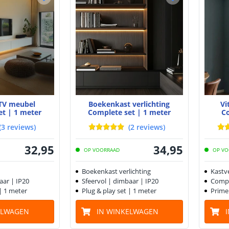
 TV meubel
Boekenkast verlichting
Vi
et | 1 meter
Complete set | 1 meter
C
(
3
reviews
)
(
2
reviews
)
32
,
95
34
,
95
OP VOORRAAD
OP VO
Boekenkast verlichting
Kastve
aar | IP20
Sfeervol | dimbaar | IP20
Compl
 | 1 meter
Plug & play set | 1 meter
Prime
ELWAGEN
IN WINKELWAGEN