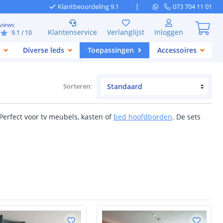
Klantbeoordeling 9.1
073 704 11 01
views
Klantenservice
Verlanglijst
Inloggen
9.1
/ 10
Diverse leds
Toepassingen
Accessoires
Sorteren
:
Perfect voor tv meubels, kasten of
bed hoofdborden
. De sets