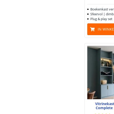
Boekenkast verl
Sfeervol | dimb
Plug & play set
IN WINK
Vitrinekas
Complete 