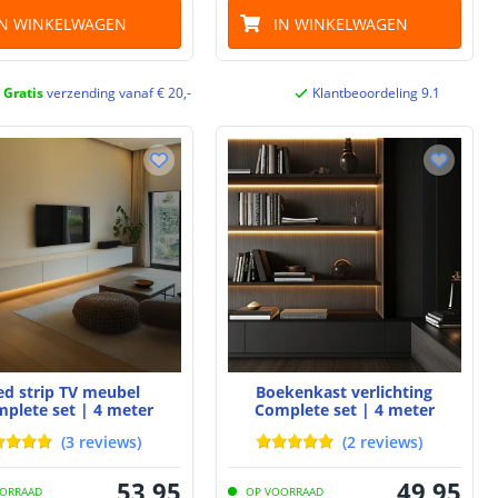
IN WINKELWAGEN
IN WINKELWAGEN
Gratis
verzending vanaf € 20,-
Klantbeoordeling 9.1
ed strip TV meubel
Boekenkast verlichting
plete set | 4 meter
Complete set | 4 meter
(
3
reviews
)
(
2
reviews
)
53
,
95
49
,
95
ORRAAD
OP VOORRAAD