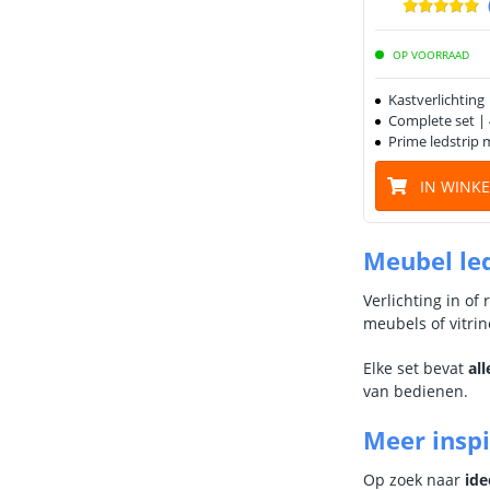
OP VOORRAAD
Kastverlichting
Complete set |
Prime ledstrip 
IN WINK
Meubel led
Verlichting in of
meubels of vitrin
Elke set bevat
al
van bedienen.
Meer inspi
Op zoek naar
id