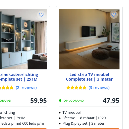
trinekastverlichting
Led strip TV meubel
omplete set | 2x1M
Complete set | 3 meter
(
2
reviews
)
(
3
reviews
)
59
,
95
47
,
95
ORRAAD
OP VOORRAAD
rlichting
TV meubel
ete set | 2x1M
Sfeervol | dimbaar | IP20
 ledstrip met 600 leds p/m
Plug & play set | 3 meter