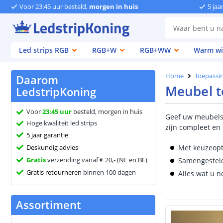
Voor 23:45 uur besteld,
morgen in huis
5 jaa
Led strips RGB
RGB+W
RGB+WW
Warm wi
Home
Toepassi
Daarom
Meubel t
LedstripKoning
Voor
23:45 uur
besteld, morgen in huis
Geef uw meubel
Hoge kwaliteit led strips
zijn compleet en 
5 jaar garantie
Deskundig advies
Met keuzeopt
Gratis
verzending vanaf € 20,- (NL en
BE
)
Samengesteld
Gratis retourneren
binnen 100 dagen
Alles wat u n
Assortiment