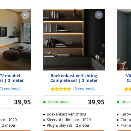
 TV meubel
Boekenkast verlichting
Vi
et | 2 meter
Complete set | 2 meter
C
(
3
reviews
)
(
2
reviews
)
39
,
95
39
,
95
OP VOORRAAD
OP VO
Boekenkast verlichting
Kastve
aar | IP20
Sfeervol | dimbaar | IP20
Compl
 | 2 meter
Plug & play set | 2 meter
Prime