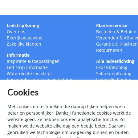
LedstripKoning
Klantenservice
Over ons
Bestellen
&
Betalen
Bedrijfsgegevens
Verzenden
&
Afhale
Zakelijke klanten
Garantie
&
Klachten
Retourneren
Informatie
Inspiratie & toepassingen
Alle ledverlichting
Led strip informatie
LedstripKoning
Waterdichte led strips
SolarlampKoning
Keuzehulp aquarium verlichting
LedprofielKoning
Led strips op maat
BouwlampKoning
Cookies
RGB CCT Multicolor led strips
SmarthomeKoning
Led strip met afstandsbediening
Led drivers
Met cookies en technieken die daarop lijken helpen we u
Ledstrips 12 Volt
beter en persoonlijker. Dankzij functionele cookies werkt de
Ledstrips 24 Volt
website goed. Ze hebben ook een analytische functie. Zo
Ledstrip 5 meter
maken we de website elke dag een beetje beter. Daarom
Ledstrip 10 meter
gebruiken we technologie om uw gedrag binnen en buiten