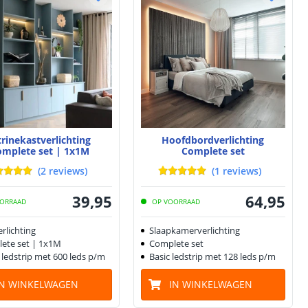
trinekastverlichting
Hoofdbordverlichting
omplete set | 1x1M
Complete set
(
2
reviews
)
(
1
reviews
)
39
,
95
64
,
95
ORRAAD
OP VOORRAAD
rlichting
Slaapkamerverlichting
ete set | 1x1M
Complete set
 ledstrip met 600 leds p/m
Basic ledstrip met 128 leds p/m
IN WINKELWAGEN
IN WINKELWAGEN