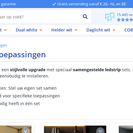
r garantie
Gratis verzending vanaf € 20,- NL en BE
15.445 re
t
Dual white
Helder wit
Daglicht wit
COB
ngen
oepassingen
s een
stijlvolle
upgrade
met speciaal
samengestelde ledstrip
sets. 
eenvoudig te installeren.
ies: Stel uw eigen set samen
 voor specifieke toepassingen
odig heeft in één set