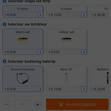
Selecteer lengte led strip
6 meter
8 meter
10 m
+
€ 0
,
00
+
€ 15
,
00
+
€ 30
,
00
Selecteer uw lichtkleur
Warm wit
Helder wit
+
€ 0
,
00
+
€ 0
,
00
Selecteer bediening ledstrip
Snoerschakelaar
Basic RF
Bediening
+
€ 0
,
00
+
€ 15
,
00
+
€ 20
,
00
IN WINKELWAGEN