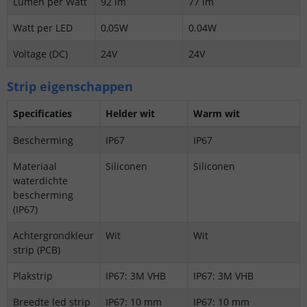
Lumen per Watt
92 lm
77 lm
Watt per LED
0,05W
0.04W
Voltage (DC)
24V
24V
Strip eigenschappen
Specificaties
Helder wit
Warm wit
Bescherming
IP67
IP67
Materiaal
Siliconen
Siliconen
waterdichte
bescherming
(IP67)
Achtergrondkleur
Wit
Wit
strip (PCB)
Plakstrip
IP67: 3M VHB
IP67: 3M VHB
Breedte led strip
IP67: 10 mm
IP67: 10 mm