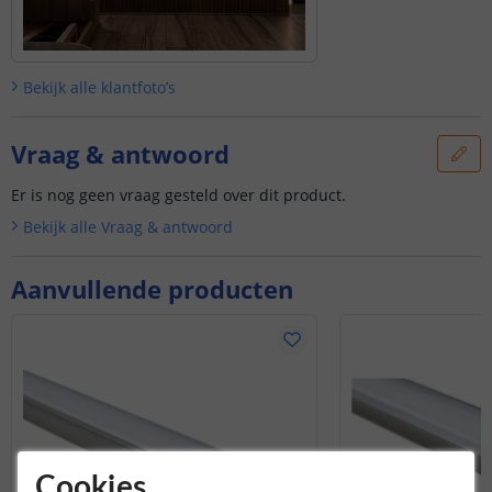
Bekijk alle
klantfoto’s
Vraag & antwoord
Er is nog geen vraag gesteld over dit product.
Bekijk alle
Vraag & antwoord
Aanvullende producten
Cookies