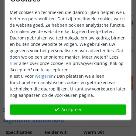
Met cookies en technieken die daarop lijken helpen we u
beter en persoonlijker. Dankzij functionele cookies werkt
de website goed. Ze hebben ook een analytische functie.
Zo maken we de website elke dag een beetje beter.
1M - compleet profiel
1M - compl
Daarom gebruiken we technologie om uw gedrag binnen
Opbouw - smal en laag
Inbouw - s
en buiten onze website te volgen. We gebruiken uw
gegevens voor het personaliseren van advertenties. Dat
(
70
reviews
)
doen we op een anonieme manier.
Meer weten?
Lees
12
,
95
hier
alles over onze cookie- en privacyverklaring. Klik op
OP VOORRAAD
OP VOORRAAD
'Accepteer' om te accepteren.
Kiest u voor
weigeren
?
Dan plaatsen we alleen
functionele en analytische cookies en gebruiken we
IN WINKELWAGEN
IN WINKELW
technieken die daarop lijken. U kunt uw voorkeuren later
nog aanpassen op de voorkeuren pagina.
Specificaties
Accepteer
Algemene kenmerken
Specificaties
Helder wit
Warm wit