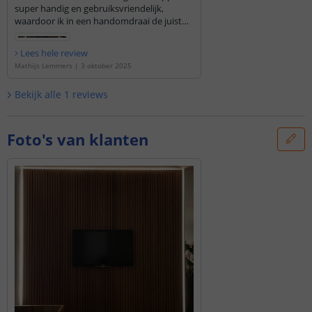
super handig en gebruiksvriendelijk,
waardoor ik in een handomdraai de juiste
sfeer kan creëren. Het eindresultaat ziet er
geweldig uit en geeft mijn woonkamer een
Lees hele review
moderne en luxe uitstraling. Absoluut een
Mathijs Lemmers
|
3 oktober 2025
aanrader voor iedereen die op zoek is naar
slimme en sfeervolle verlichting!
Bekijk alle
1
reviews
Foto's van klanten