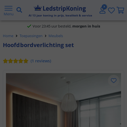
Klantbeoordeling 9.1
Menu
Al
13
jaar koning in prijs, kwaliteit & service
Voor 23:45 uur besteld,
morgen in huis
Home
Toepassingen
Meubels
Hoofdbordverlichting set
(
1
reviews
)