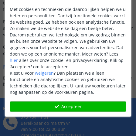
toepassingen zoals accenten onder het blad, langs een
Met cookies en technieken die daarop lijken helpen we u
flessenrek of in een nis achter de bar.
beter en persoonlijker. Dankzij functionele cookies werkt
Elke set is
compleet
: met ledstrip, voeding, bediening en
de website goed. Ze hebben ook een analytische functie.
aansluitmateriaal. U kiest zelf de gewenste lichtkleur en manier
Zo maken we de website elke dag een beetje beter.
van bedienen.
Daarom gebruiken we technologie om uw gedrag binnen
en buiten onze website te volgen. We gebruiken uw
Of u nu gaat voor warm wit licht of kleurrijke RGB-verlichting,
gegevens voor het personaliseren van advertenties. Dat
de installatie is eenvoudig en het resultaat direct sfeervol.
doen we op een anonieme manier.
Meer weten?
Lees
hier
alles over onze cookie- en privacyverklaring. Klik op
Meer inspiratie nodig?
'Accepteer' om te accepteren.
Kiest u voor
weigeren
?
Dan plaatsen we alleen
Bekijk onze
inspiratiepagina’s
voor
ideeën en toepassingen
van
functionele en analytische cookies en gebruiken we
barverlichting met ledstrips.
technieken die daarop lijken. U kunt uw voorkeuren later
nog aanpassen op de voorkeuren pagina.
Accepteer
Hulp nodig?
073 704 11 01
Bereikbaar op ma t/m vr
van 9.00 tot 22.00 uur
Zaterdag van 9.00 tot 17.00 uur