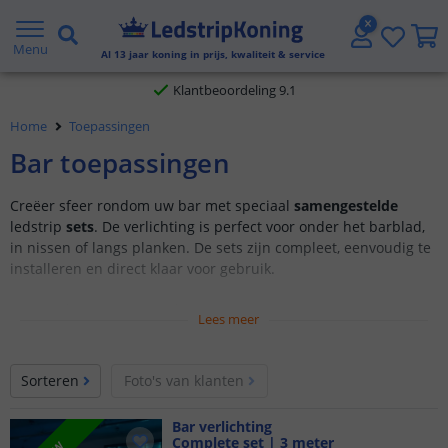
Gratis verzending vanaf € 20,- NL en BE
Menu
Al
13
jaar koning in prijs, kwaliteit & service
Klantbeoordeling 9.1
Home
Toepassingen
Voor 23:45 uur besteld,
morgen in huis
Bar toepassingen
Creëer sfeer rondom uw bar met speciaal
samengestelde
ledstrip
sets
. De verlichting is perfect voor onder het barblad,
in nissen of langs planken. De sets zijn compleet, eenvoudig te
installeren en direct klaar voor gebruik.
Met keuzeopties: Stel uw eigen set samen
Lees meer
Samengesteld voor specifieke toepassingen
Alles wat u nodig heeft in één set
Sorteren
Foto's van klanten
Bar verlichting
Complete set | 3 meter