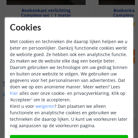
Boekenkast verlichting
Boekenkast 
Complete set | 1 meter
Complete se
(
2
reviews
)
Cookies
34
,
95
OP VOORRAAD
OP VOORRAAD
Met cookies en technieken die daarop lijken helpen we u
beter en persoonlijker. Dankzij functionele cookies werkt
de website goed. Ze hebben ook een analytische functie.
IN WINKELWAGEN
IN WINKELW
Zo maken we de website elke dag een beetje beter.
Daarom gebruiken we technologie om uw gedrag binnen
en buiten onze website te volgen. We gebruiken uw
gegevens voor het personaliseren van advertenties. Dat
Specificaties
doen we op een anonieme manier.
Meer weten?
Lees
hier
alles over onze cookie- en privacyverklaring. Klik op
Algemene kenmerken
'Accepteer' om te accepteren.
Kiest u voor
weigeren
?
Dan plaatsen we alleen
Warm
Helder
Dual
functionele en analytische cookies en gebruiken we
Specificatie
wit
wit
white
RGB
technieken die daarop lijken. U kunt uw voorkeuren later
Dimbaar
ja
Ja
Ja
Ja
nog aanpassen op de voorkeuren pagina.
3M
ja
Ja
Ja
Ja