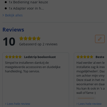
1x Bediening naar keuze
1x Adapter voor in h...
Bekijk alle
s
Reviews
10
Gebaseerd op
2
reviews
Ledstrip boekenkast
Beste 
Simpel te installeren dankzij de
Had eerder al een led
meegeleverde accessoires en duidelijke
installatie zag ik ineen
handleiding. Top service.
mogelijkheden'. Daar
om achter mijn vinylk
Deze staat in het mi
woonkamer en daarom 
Nu kan ik ook in 's a
wall of fame :)
Lees hele review
Lees hele review