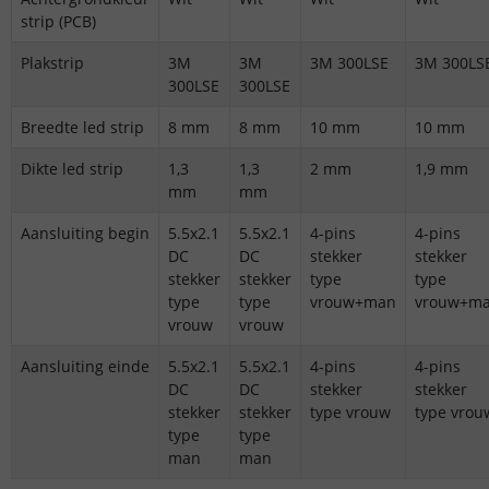
strip (PCB)
Plakstrip
3M
3M
3M 300LSE
3M 300LS
300LSE
300LSE
Breedte led strip
8 mm
8 mm
10 mm
10 mm
Dikte led strip
1,3
1,3
2 mm
1,9 mm
mm
mm
Aansluiting begin
5.5x2.1
5.5x2.1
4-pins
4-pins
DC
DC
stekker
stekker
stekker
stekker
type
type
type
type
vrouw+man
vrouw+m
vrouw
vrouw
Aansluiting einde
5.5x2.1
5.5x2.1
4-pins
4-pins
DC
DC
stekker
stekker
stekker
stekker
type vrouw
type vrou
type
type
man
man