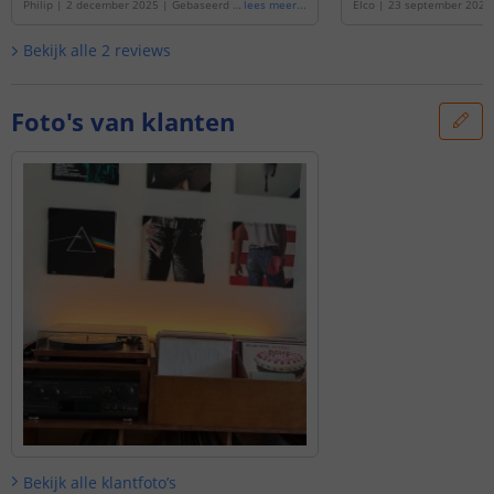
Philip
|
2 december 2025
|
Gebaseerd o
lees meer
...
Elco
|
23 september 2025
p de
'
Led strip boekenkast - 1 meter - co
p de
'
Led strip boekenkast 
mplete set
'
mplete set
'
Bekijk alle
2
reviews
Foto's van klanten
Bekijk alle
klantfoto’s