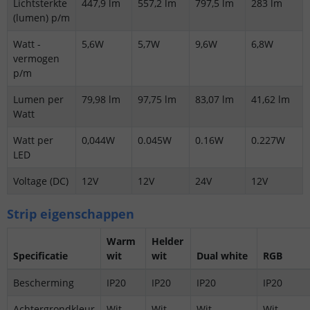
Lichtsterkte
447,9 lm
557,2 lm
797,5 lm
283 lm
(lumen) p/m
Watt -
5,6W
5,7W
9,6W
6,8W
vermogen
p/m
Lumen per
79,98 lm
97,75 lm
83,07 lm
41,62 lm
Watt
Watt per
0,044W
0.045W
0.16W
0.227W
LED
Voltage (DC)
12V
12V
24V
12V
Strip eigenschappen
Warm
Helder
Specificatie
wit
wit
Dual white
RGB
Bescherming
IP20
IP20
IP20
IP20
Achtergrondkleur
Wit
Wit
Wit
Wit