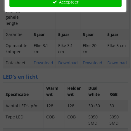
Accepteer
plakstrip
over de
gehele
lengte
Garantie
5 jaar
5 jaar
5 jaar
5 jaar
Op maat te
Elke 3,1
Elke 3,1
Elke 20
Elke 5 cm
knippen
cm
cm
cm
Datasheet
Download
Download
Download
Download
LED's en licht
Warm
Helder
Dual
Specificatie
wit
wit
white
RGB
Aantal LED's p/m
128
128
30+30
30
Type LED
COB
COB
5050
5050
SMD
SMD