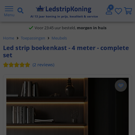
Klantbeoordeling 9.1
Menu
Al
13
jaar koning in prijs, kwaliteit & service
Voor 23:45 uur besteld,
morgen in huis
Home
Toepassingen
Meubels
Led strip boekenkast - 4 meter - complete
set
(
2
reviews
)