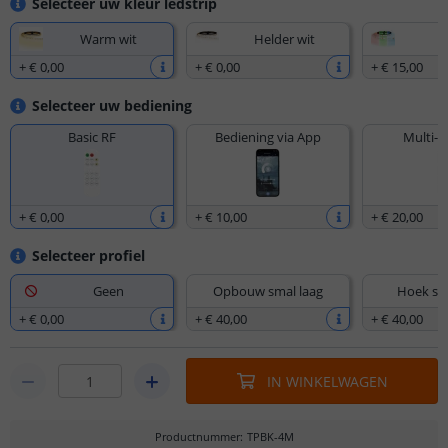
Selecteer uw kleur ledstrip
Warm wit
Helder wit
+
€ 0
,
00
+
€ 0
,
00
+
€ 15
,
00
Selecteer uw bediening
Basic RF
Bediening via App
Multi-z
+
€ 0
,
00
+
€ 10
,
00
+
€ 20
,
00
Selecteer profiel
Geen
Opbouw smal laag
Hoek sm
+
€ 0
,
00
+
€ 40
,
00
+
€ 40
,
00
IN WINKELWAGEN
Productnummer
:
TPBK-4M