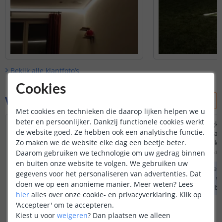
Bekijk alle
klantfoto’s
Cookies
Vraag & antwoord
Met cookies en technieken die daarop lijken helpen we u
beter en persoonlijker. Dankzij functionele cookies werkt
Past deze kabel op de Hue lightstrip solo
Werkt deze verlengkab
de website goed. Ze hebben ook een analytische functie.
adapter? (S020AYV2400083)
hue strip? Dat nog al
Zo maken we de website elke dag een beetje beter.
mogelijkheden werke
Door
Dominique
op
dinsdag 11 februari 2025
Daarom gebruiken we technologie om uw gedrag binnen
Door
Maurits
op
woensdag
Helaas kunnen we niet garanderen dat
en buiten onze website te volgen. We gebruiken uw
onze aansluitmaterialen compatibel zijn
Onze verlengkabels z
gegevens voor het personaliseren van advertenties. Dat
met producten buiten ons assortiment.
Hierdoor kunnen we
doen we op een anonieme manier.
Meer weten?
Lees
dat deze compatibel
hier
alles over onze cookie- en privacyverklaring. Klik op
producten die niet 
'Accepteer' om te accepteren.
komen.
Kiest u voor
weigeren
?
Dan plaatsen we alleen