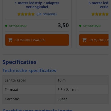
1 meter ledstrip / adapter
5 meter ledst
verlengkabel
verlen
(
34
reviews
)
3
,
50
OP VOORRAAD
OP VOORRAAD
IN WINKELWAGEN
IN WINKELW
Specificaties
Technische specificaties
Lengte kabel
10 m
Formaat
5.5 x 2.1 mm
Garantie
5 jaar
Geschikt voor maximale lengte