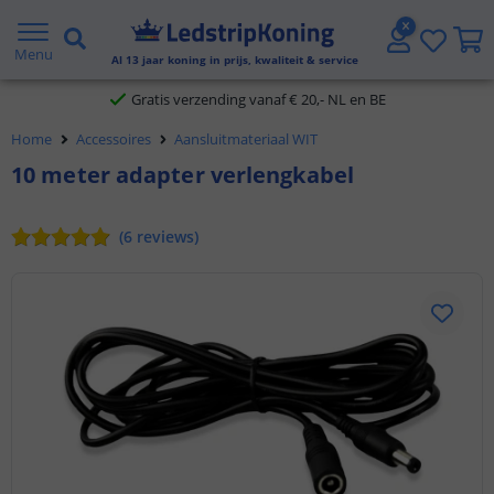
5 jaar garantie
Menu
Al
13
jaar koning in prijs, kwaliteit & service
Gratis verzending vanaf € 20,- NL en BE
Home
Accessoires
Aansluitmateriaal WIT
Klantbeoordeling 9.1
10 meter adapter verlengkabel
Voor 23:45 uur besteld,
morgen in huis
(
6
reviews
)