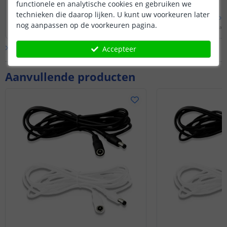
functionele en analytische cookies en gebruiken we
technieken die daarop lijken. U kunt uw voorkeuren later
Bekijk
hele
antwoord
Bekijk
hele
antwoo
nog aanpassen op de voorkeuren pagina.
Door
Levi
op
dinsdag 11 februari 2025
Door
Louise
op
woensdag 
Bekijk alle
Vraag & antwoord
Accepteer
Aanvullende producten