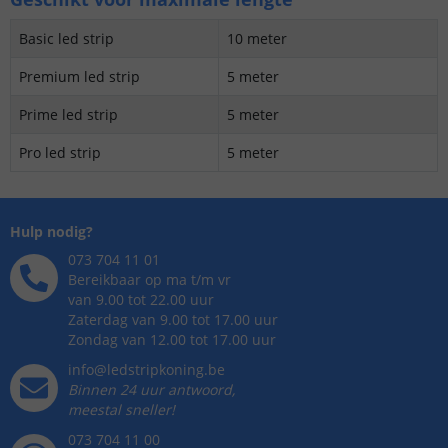
Basic led strip
10 meter
Premium led strip
5 meter
Prime led strip
5 meter
Pro led strip
5 meter
Hulp nodig?
073 704 11 01
Bereikbaar op ma t/m vr
van 9.00 tot 22.00 uur
Zaterdag van 9.00 tot 17.00 uur
Zondag van 12.00 tot 17.00 uur
info@ledstripkoning.be
Binnen 24 uur antwoord,
meestal sneller!
073 704 11 00