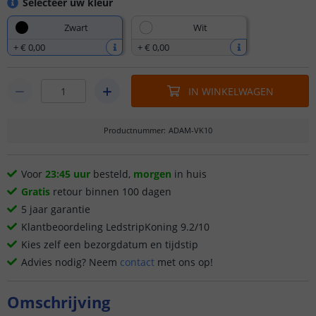
Selecteer uw kleur
Zwart
Wit
+
€ 0
,
00
+
€ 0
,
00
IN WINKELWAGEN
Productnummer
:
ADAM-VK10
Voor
23:45 uur
besteld,
morgen
in huis
Gratis
retour binnen 100 dagen
5 jaar garantie
Klantbeoordeling LedstripKoning 9.2/10
Kies zelf een bezorgdatum en tijdstip
Advies nodig? Neem
contact
met ons op!
Omschrijving