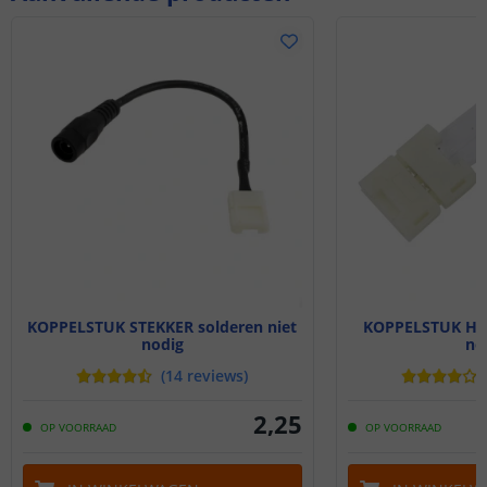
KOPPELSTUK STEKKER solderen niet
KOPPELSTUK HOE
nodig
no
(
14
reviews
)
2
,
25
OP VOORRAAD
OP VOORRAAD