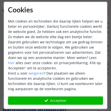
Cookies
Vraag & antwoord
Met cookies en technieken die daarop lijken helpen we u
Beste,
kan ik kabel 2 koppel
beter en persoonlijker. Dankzij functionele cookies werkt
EKAM-KSNKB100) verl
de website goed. Ze hebben ook een analytische functie.
Er staat "Niet geschikt voor gebruik in
koppelstukken 50 cm 
combinatie met onze Warm Wit Pro led
KSNKB050)
Zo maken we de website elke dag een beetje beter.
strips".
Daarom gebruiken we technologie om uw gedrag binnen
Is dit koppelstuk wel geschikt voor gebruik
Ik heb minimaal 1,40
en buiten onze website te volgen. We gebruiken uw
in combinatie met de "HELDER Wit Pro"
gegevens voor het personaliseren van advertenties. Dat
strips, bvb. artikel nr HWCS240-07M ?
Door
Luc
op
dinsdag 14 april 2020
Door
Dirk
op
maandag 30 
doen we op een anonieme manier.
Meer weten?
Lees
ik hoor gaag
hier
alles over onze cookie- en privacyverklaring. Klik op
De koppelstukken zijn ongeschikt voor
De kabels met kop
Dank
'Accepteer' om te accepteren.
alle Pro ledstrips. Dit komt omdat bij de
niet direct op elka
vr groet
pro ledstrips de leds te dicht op de
aangesloten, u zou 
Kiest u voor
weigeren
?
Dan plaatsen we alleen
knippunten zitten. Hierdoor passen de
koppelstukken aan 
functionele en analytische cookies en gebruiken we
Dirk
Bekijk
hele
antwoord
Bekijk
hele
antwoo
koppelstukken niet. Het doorverbinden
kabel kunnen afkni
technieken die daarop lijken. U kunt uw voorkeuren later
Door
Bram
op
dinsdag 14 april 2020
Door
Bram
op
maandag 30
van geknipte pro strips gaat dan ook
doorverbinden met 
nog aanpassen op de voorkeuren pagina.
uitsluitend door te solderen.
kroonsteentje.
Bekijk alle
Vraag & antwoord
Accepteer
Aanvullende producten