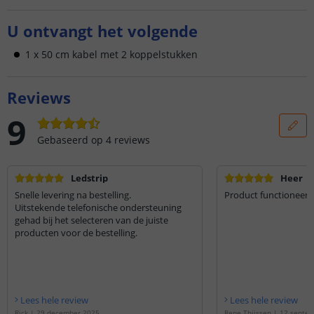
U ontvangt het volgende
1 x 50 cm kabel met 2 koppelstukken
Reviews
9
Gebaseerd op
4
reviews
Ledstrip
Heer
Snelle levering na bestelling.
Product functioneert
Uitstekende telefonische ondersteuning
gehad bij het selecteren van de juiste
producten voor de bestelling.
Lees hele review
Lees hele review
Rick
|
29 december 2025
Rene Thijssen
|
12 septe