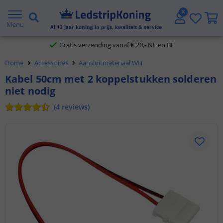
5 jaar garantie
Menu
Al
13
jaar koning in prijs, kwaliteit & service
Gratis verzending vanaf € 20,- NL en BE
Home
Accessoires
Aansluitmateriaal WIT
Klantbeoordeling 9.1
Kabel 50cm met 2 koppelstukken solderen
niet nodig
Voor 23:45 uur besteld,
morgen in huis
(
4
reviews
)