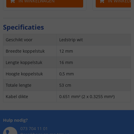
IN WINKELWAGEN
IN WINKELW
Specificaties
Geschikt voor
Ledstrip wit
Breedte koppelstuk
12 mm
Lengte koppelstuk
16 mm
Hoogte koppelstuk
0,5 mm
Totale lengte
53 cm
Kabel dikte
0.651 mm² (2 x 0.3255 mm²)
Hulp nodig?
073 704 11 01