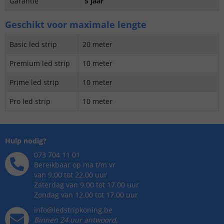
Garantie
5 jaar
Geschikt voor maximale lengte
Basic led strip
20 meter
Premium led strip
10 meter
Prime led strip
10 meter
Pro led strip
10 meter
Hulp nodig?
073 704 11 01
Bereikbaar op ma t/m vr
van 9.00 tot 22.00 uur
Zaterdag van 9.00 tot 17.00 uur
Zondag van 12.00 tot 17.00 uur
info@ledstripkoning.be
Binnen 24 uur antwoord,