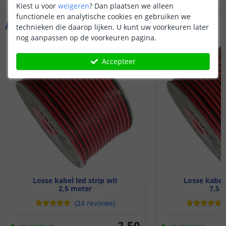
Kiest u voor
weigeren
?
Dan plaatsen we alleen
functionele en analytische cookies en gebruiken we
Aanvullende producten
technieken die daarop lijken. U kunt uw voorkeuren later
nog aanpassen op de voorkeuren pagina.
Accepteer
Losse kabel led strip wit
Losse kabel 
2,5 meter
7,5 
(
24
reviews
)
3
,
50