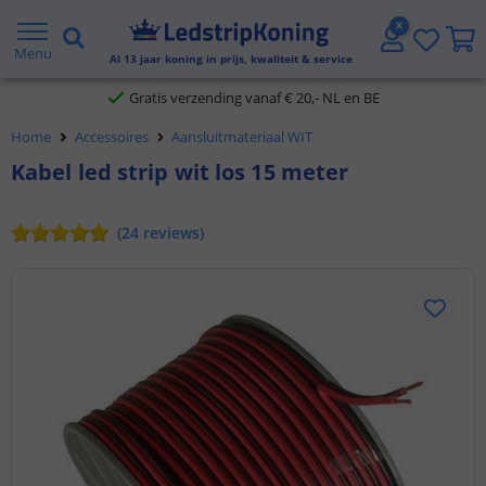
5 jaar garantie
Menu
Al
13
jaar koning in prijs, kwaliteit & service
Gratis verzending vanaf € 20,- NL en BE
Home
Accessoires
Aansluitmateriaal WIT
Klantbeoordeling 9.1
Kabel led strip wit los 15 meter
Voor 23:45 uur besteld,
morgen in huis
(
24
reviews
)