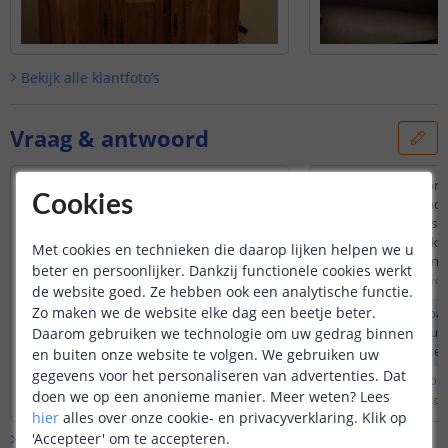
Bekijk alle
klantfoto’s
Vraag & antwoord
Hoeveel mm2 is de kabel?
Kan deze kabel gebru
Cookies
de voeding en draa
Door
Pawel
op
zondag 2 april 2023
naar 2 groepen leds (i
De kabel is 0.651 mm² (2 x 0.3255 mm²)
sluiten? (Zelfbouw kl
Met cookies en technieken die daarop lijken helpen we u
verschillende leds in 
beter en persoonlijker. Dankzij functionele cookies werkt
Door
Christoph
op
zaterda
de website goed. Ze hebben ook een analytische functie.
Zo maken we de website elke dag een beetje beter.
Om een ledstrip parr
voeding aan te sluit
Daarom gebruiken we technologie om uw gedrag binnen
voeding gebruik te
en buiten onze website te volgen. We gebruiken uw
splitterkabel
. Aan d
gegevens voor het personaliseren van advertenties. Dat
Bekijk
hele
antwoord
Bekijk
hele
antwoo
splitter kunt u eve
doen we op een anonieme manier.
Meer weten?
Lees
Door
Louise
op
maandag 3 april 2023
Door
Louise
op
zaterdag 
verlengkabels
aansl
hier
alles over onze cookie- en privacyverklaring. Klik op
verlichting op de g
'Accepteer' om te accepteren.
Bekijk alle
Vraag & antwoord
sluiten.