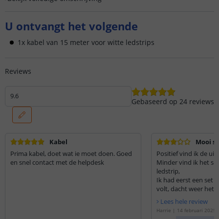
U ontvangt het volgende
1x kabel van 15 meter voor witte ledstrips
Reviews
9.6
Gebaseerd op
24
reviews
Kabel
Mooi sp
Prima kabel, doet wat ie moet doen. Goed
Positief vind ik de uits
en snel contact met de helpdesk
Minder vind ik het so
ledstrip,
Ik had eerst een set b
volt, dacht weer het z
maar tot mijn verbazi
Lees hele review
Ik vind het ook zeer m
Harrie
|
14 februari 2025
het juiste te vinden al
p de
'
Kabel led strip wit l