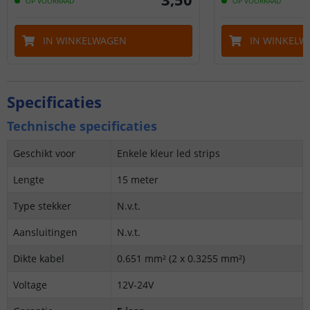
OP VOORRAAD
OP VOORRAAD
IN WINKELWAGEN
IN WINKELW
Specificaties
Technische specificaties
Geschikt voor
Enkele kleur led strips
Lengte
15 meter
Type stekker
N.v.t.
Aansluitingen
N.v.t.
Dikte kabel
0.651 mm² (2 x 0.3255 mm²)
Voltage
12V-24V