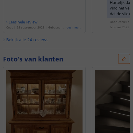
Hartelijk dan
ben.
vind het ver
dat de site ni
u. Mocht u i
Lees hele review
Door
Danielle H
nodig hebben
februari 2025
Cees
|
25 september 2025
|
Gebaseerd
lees meer
...
of samenstel
op de
'
Kabel led strip wit los 7,5 meter
'
kunt u ons al
Bekijk alle
24
reviews
bereiken. Wij
verder met al
Foto's van klanten