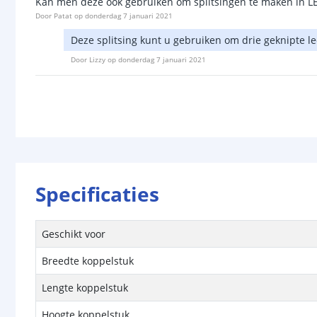
Kan men deze ook gebruiken om spiltsingen te maken in LE
Door
Patat
op
donderdag 7 januari 2021
Deze splitsing kunt u gebruiken om drie geknipte le
Door
Lizzy
op
donderdag 7 januari 2021
Specificaties
Geschikt voor
Breedte koppelstuk
Lengte koppelstuk
Hoogte koppelstuk