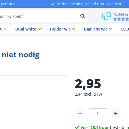
r garantie
Gratis verzending vanaf € 20,- NL en BE
15.443 re
t
Dual white
Helder wit
Daglicht wit
COB
niet nodig
2
,
95
2
,
44
excl.
BTW
Voor
23:45 uur
besteld,