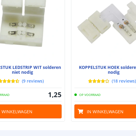
STUK LEDSTRIP WIT solderen
KOPPELSTUK HOEK soldere
niet nodig
nodig
(
9
reviews
)
(
18
reviews
)
1
,
25
RRAAD
OP VOORRAAD
N WINKELWAGEN
IN WINKELWAGEN