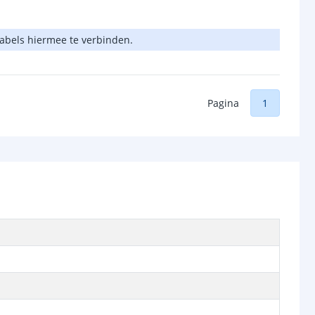
 kabels hiermee te verbinden.
Pagina
1