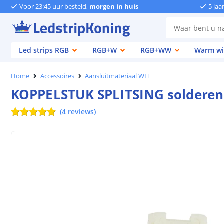
Voor 23:45 uur besteld,
morgen in huis
5 jaa
Led strips RGB
RGB+W
RGB+WW
Warm wi
Home
Accessoires
Aansluitmateriaal WIT
KOPPELSTUK SPLITSING solderen 
(
4
reviews
)