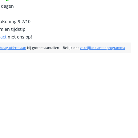
0 dagen
ipKoning 9.2/10
m en tijdstip
tact
met ons op!
Vraag offerte aan
bij grotere aantallen
|
Bekijk ons
zakelijke klantenprogramma