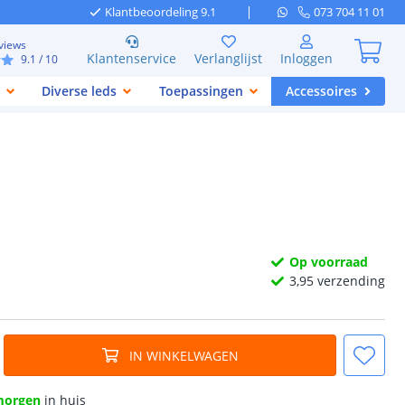
Klantbeoordeling 9.1
073 704 11 01
views
Klantenservice
Verlanglijst
Inloggen
9.1
/ 10
Diverse leds
Toepassingen
Accessoires
Op voorraad
3,
95
verzending
IN WINKELWAGEN
morgen
in huis