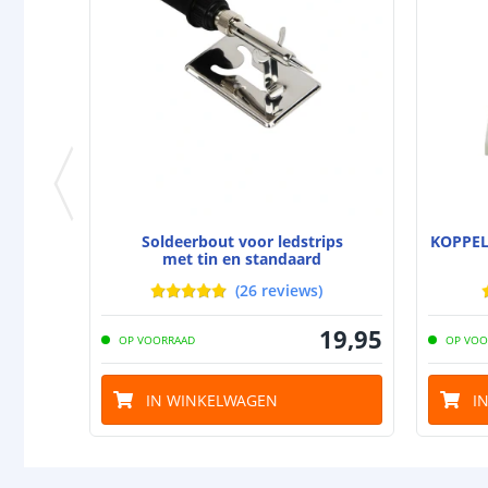
Soldeerbout voor ledstrips
KOPPEL
met tin en standaard
(
26
reviews
)
19
,
95
OP VOORRAAD
OP VOO
IN WINKELWAGEN
I