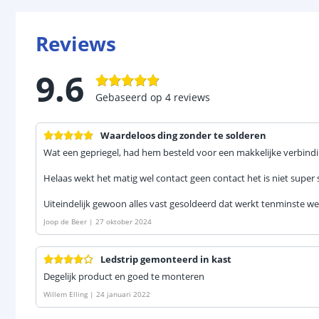
Reviews
9.6
Gebaseerd op
4
reviews
Waardeloos ding zonder te solderen
Wat een gepriegel, had hem besteld voor een makkelijke verbindi
Helaas wekt het matig wel contact geen contact het is niet super 
Uiteindelijk gewoon alles vast gesoldeerd dat werkt tenminste we
Joop de Beer
|
27 oktober 2024
Ledstrip gemonteerd in kast
Degelijk product en goed te monteren
Willem Elling
|
24 januari 2022