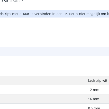
D-strip kabel?
dstrips met elkaar te verbinden in een 'T'. Het is niet mogelijk om
Ledstrip wit
12 mm
16 mm
0,5 mm