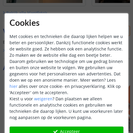
Bekijk alle
klantfoto’s
Cookies
Vraag & antwoord
Met cookies en technieken die daarop lijken helpen we u
Er is nog geen vraag gesteld over dit product.
beter en persoonlijker. Dankzij functionele cookies werkt
de website goed. Ze hebben ook een analytische functie.
Bekijk alle
Vraag & antwoord
Zo maken we de website elke dag een beetje beter.
Daarom gebruiken we technologie om uw gedrag binnen
Aanvullende producten
en buiten onze website te volgen. We gebruiken uw
gegevens voor het personaliseren van advertenties. Dat
doen we op een anonieme manier.
Meer weten?
Lees
NIEUW
hier
alles over onze cookie- en privacyverklaring. Klik op
'Accepteer' om te accepteren.
Kiest u voor
weigeren
?
Dan plaatsen we alleen
functionele en analytische cookies en gebruiken we
technieken die daarop lijken. U kunt uw voorkeuren later
nog aanpassen op de voorkeuren pagina.
Accepteer