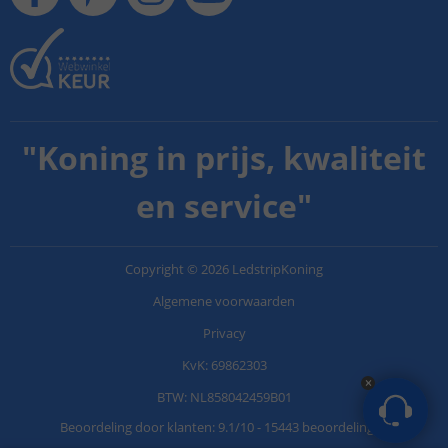
"
Koning in prijs, kwaliteit
en service
"
Copyright
©
2026
LedstripKoning
Algemene voorwaarden
Privacy
KvK: 69862303
BTW: NL858042459B01
Beoordeling door klanten:
9.1
/
10
-
15443 beoordelingen