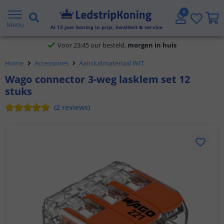
Klantbeoordeling 9.1
Menu
Al
13
jaar koning in prijs, kwaliteit & service
Voor 23:45 uur besteld,
morgen in huis
Home
Accessoires
Aansluitmateriaal WIT
5 jaar garantie
Wago connector 3-weg lasklem set 12
stuks
Gratis verzending vanaf € 20,- NL en BE
(
2
reviews
)
Klantbeoordeling 9.1
Voor 23:45 uur besteld,
morgen in huis