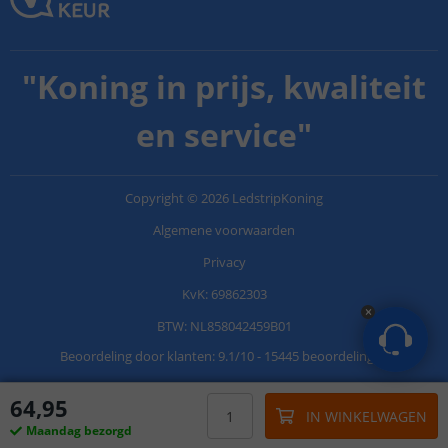
"
Koning in prijs, kwaliteit
en service
"
Copyright
©
2026
LedstripKoning
Algemene voorwaarden
Privacy
KvK: 69862303
BTW: NL858042459B01
Beoordeling door klanten:
9.1
/
10
-
15445 beoordelingen
64
,
95
IN WINKELWAGEN
Maandag bezorgd