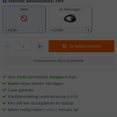
Selecteer aansluitstekker 230V
Geen
Ja, toevoegen
+
€ 0
,
00
+
€ 5
,
50
IN WINKELWAGEN
Productnummer
:
AD12-LD100W-DIM
Voor
23:45 uur
besteld,
morgen
in huis
Gratis
retour binnen 100 dagen
5 jaar garantie
Klantbeoordeling LedstripKoning 9.2/10
Kies zelf een bezorgdatum en tijdstip
Advies nodig? Neem
contact
met ons op!