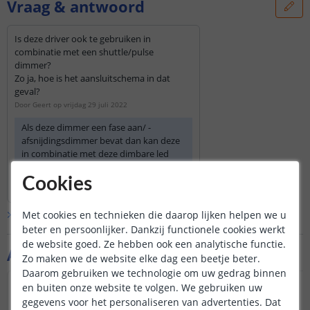
Vraag & antwoord
Is deze driver ook te gebruiken in
combinatie met een shuttle/pulse
dimmer?
Zo ja, hoe is het aansluitschema in dat
geval?
Door
Geert
op
vrijdag 29 juli 2022
Als deze dimmer een fase aan/ -
afsnijdingsdimmer bevat dan kan deze
in combinatie met deze dimbare led
driver aangesloten worden. Echter
Bekijk
hele
antwoord
bevat ik geen technische kennis over
Cookies
Door
Sharona
op
vrijdag 29 juli 2022
deze shuttle/pulse dimmer en kan ik u
ook niet zeggen hoe u de dimmer
Met cookies en technieken die daarop lijken helpen we u
Bekijk alle
Vraag & antwoord
aansluit op de dimbare led driver.
beter en persoonlijker. Dankzij functionele cookies werkt
de website goed. Ze hebben ook een analytische functie.
Mocht deze dimmer een 1V - 10V
Aanvullende producten
Zo maken we de website elke dag een beetje beter.
dimmer zijn dan heeft u een 1V - 10V
dimmodule nodig om de ledstrip naar
Daarom gebruiken we technologie om uw gedrag binnen
behoren te dimmen met een
en buiten onze website te volgen. We gebruiken uw
muurdimmer.
gegevens voor het personaliseren van advertenties. Dat