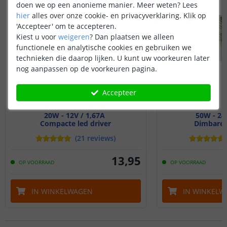
doen we op een anonieme manier.
Meer weten?
Lees
hier
alles over onze cookie- en privacyverklaring. Klik op
'Accepteer' om te accepteren.
Kiest u voor
weigeren
?
Dan plaatsen we alleen
functionele en analytische cookies en gebruiken we
technieken die daarop lijken. U kunt uw voorkeuren later
nog aanpassen op de voorkeuren pagina.
Accepteer
20W - 12V / 1,67A
50W - 24
Compacte led driver
Dimbare l
(
21
reviews
)
13
,
95
OP VOORRAAD
OP VOORRAAD
IN WINKELWAGEN
IN WINKELW