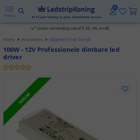
5 jaar garantie
Menu
Al
13
jaar koning in prijs, kwaliteit & service
Gratis verzending vanaf € 20,- NL en BE
Home
Accessoires
Adapters 12 en 24 volt
Klantbeoordeling 9.1
100W - 12V Professionele dimbare led
driver
Voor 23:45 uur besteld,
morgen in huis
NIEUW