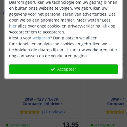
Daarom gebruiken we technologie om uw gedrag binnen
en buiten onze website te volgen. We gebruiken uw
Aanvullende producten
gegevens voor het personaliseren van advertenties. Dat
doen we op een anonieme manier.
Meer weten?
Lees
hier
alles over onze cookie- en privacyverklaring. Klik op
'Accepteer' om te accepteren.
Kiest u voor
weigeren
?
Dan plaatsen we alleen
functionele en analytische cookies en gebruiken we
technieken die daarop lijken. U kunt uw voorkeuren later
nog aanpassen op de voorkeuren pagina.
Accepteer
20W - 12V / 1,67A
30W - 12
Compacte led driver
Compacte 
(
21
reviews
)
13
,
95
OP VOORRAAD
OP VOORRAAD