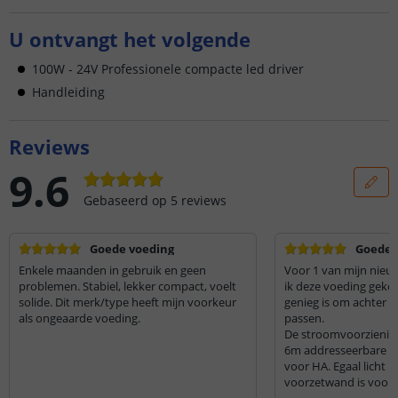
U ontvangt het volgende
100W - 24V Professionele compacte led driver
Handleiding
Reviews
9.6
Gebaseerd op
5
reviews
Goede voeding
Goede v
Enkele maanden in gebruik en geen
Voor 1 van mijn nieu
problemen. Stabiel, lekker compact, voelt
ik deze voeding geko
solide. Dit merk/type heeft mijn voorkeur
genieg is om achter h
als ongeaarde voeding.
passen.
De stroomvoorziening
6m addresseerbare led
voor HA. Egaal licht
voorzetwand is voor 