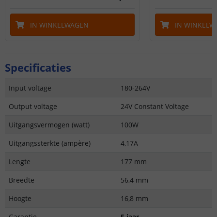
IN WINKELWAGEN
IN WINKELW
Specificaties
Input voltage
180-264V
Output voltage
24V Constant Voltage
Uitgangsvermogen (watt)
100W
Uitgangssterkte (ampère)
4,17A
Lengte
177 mm
Breedte
56,4 mm
Hoogte
16,8 mm
Garantie
5 jaar