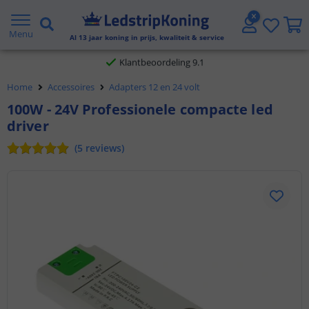
Gratis verzending vanaf € 20,- NL en BE
Menu
Al
13
jaar koning in prijs, kwaliteit & service
Klantbeoordeling 9.1
Home
Accessoires
Adapters 12 en 24 volt
Voor 23:45 uur besteld,
morgen in huis
100W - 24V Professionele compacte led
driver
(
5
reviews
)