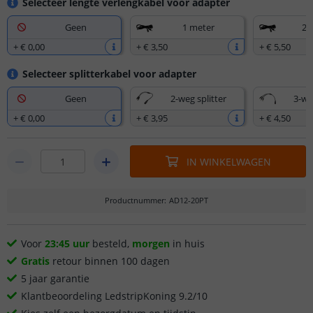
Selecteer lengte verlengkabel voor adapter
Geen
1 meter
2,
+
€ 0
,
00
+
€ 3
,
50
+
€ 5
,
50
Selecteer splitterkabel voor adapter
Geen
2-weg splitter
3-we
+
€ 0
,
00
+
€ 3
,
95
+
€ 4
,
50
IN WINKELWAGEN
Productnummer
:
AD12-20PT
Voor
23:45 uur
besteld,
morgen
in huis
Gratis
retour binnen 100 dagen
5 jaar garantie
Klantbeoordeling LedstripKoning 9.2/10