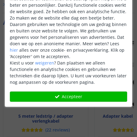
Bekijk alle
Vraag & antwoord
beter en persoonlijker. Dankzij functionele cookies werkt
de website goed. Ze hebben ook een analytische functie.
Zo maken we de website elke dag een beetje beter.
Aanvullende producten
Daarom gebruiken we technologie om uw gedrag binnen
en buiten onze website te volgen. We gebruiken uw
gegevens voor het personaliseren van advertenties. Dat
doen we op een anonieme manier.
Meer weten?
Lees
hier
alles over onze cookie- en privacyverklaring. Klik op
'Accepteer' om te accepteren.
Kiest u voor
weigeren
?
Dan plaatsen we alleen
functionele en analytische cookies en gebruiken we
technieken die daarop lijken. U kunt uw voorkeuren later
nog aanpassen op de voorkeuren pagina.
Accepteer
5 meter ledstrip / adapter
Adapter kabel sp
verlengkabel
(
22
reviews
)