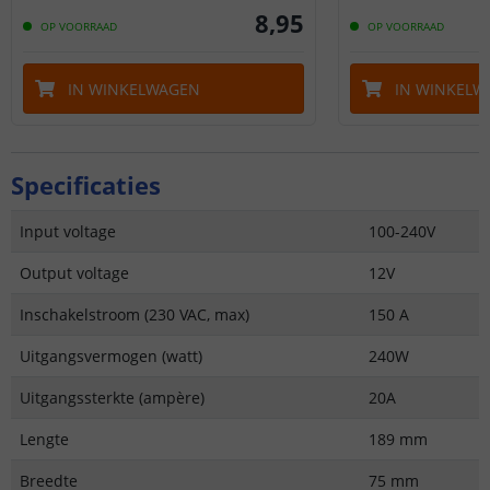
8
,
95
OP VOORRAAD
OP VOORRAAD
IN WINKELWAGEN
IN WINKELW
Specificaties
Input voltage
100-240V
Output voltage
12V
Inschakelstroom (230 VAC, max)
150 A
Uitgangsvermogen (watt)
240W
Uitgangssterkte (ampère)
20A
Lengte
189 mm
Breedte
75 mm