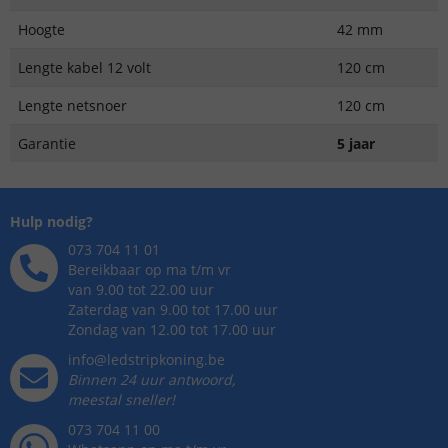
Hoogte
42 mm
Lengte kabel 12 volt
120 cm
Lengte netsnoer
120 cm
Garantie
5 jaar
Hulp nodig?
073 704 11 01
Bereikbaar op ma t/m vr
van 9.00 tot 22.00 uur
Zaterdag van 9.00 tot 17.00 uur
Zondag van 12.00 tot 17.00 uur
info@ledstripkoning.be
Binnen 24 uur antwoord,
meestal sneller!
073 704 11 00