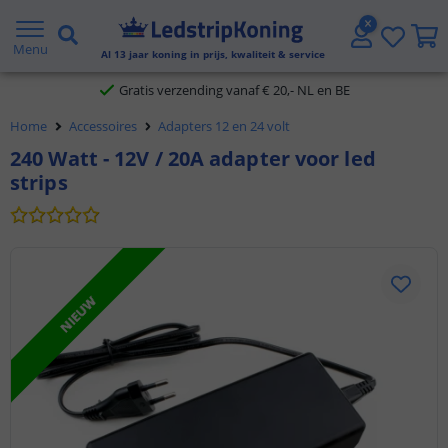
5 jaar garantie
Menu
Al
13
jaar koning in prijs, kwaliteit & service
Gratis verzending vanaf € 20,- NL en BE
Home
Accessoires
Adapters 12 en 24 volt
Klantbeoordeling 9.1
240 Watt - 12V / 20A adapter voor led
strips
Voor 23:45 uur besteld,
morgen in huis
NIEUW