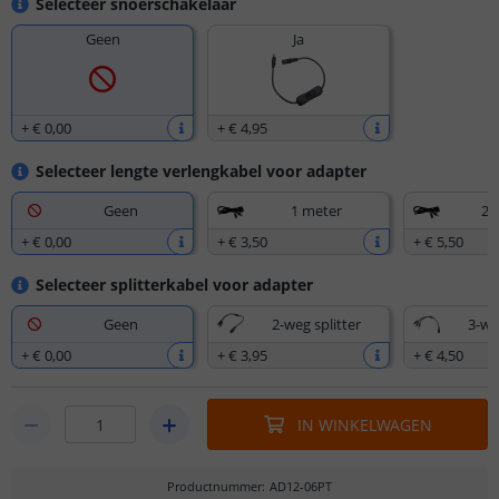
Selecteer snoerschakelaar
Geen
Ja
+
€ 0
,
00
+
€ 4
,
95
Selecteer lengte verlengkabel voor adapter
Geen
1 meter
2,
+
€ 0
,
00
+
€ 3
,
50
+
€ 5
,
50
Selecteer splitterkabel voor adapter
Geen
2-weg splitter
3-we
+
€ 0
,
00
+
€ 3
,
95
+
€ 4
,
50
IN WINKELWAGEN
Productnummer
:
AD12-06PT