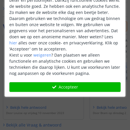
beter en persoonlijker. Dankzij functionele cookies werkt
de website goed. Ze hebben ook een analytische functie.
Bekijk alle
klantfoto’s
Zo maken we de website elke dag een beetje beter.
Daarom gebruiken we technologie om uw gedrag binnen
en buiten onze website te volgen. We gebruiken uw
Vraag & antwoord
gegevens voor het personaliseren van advertenties. Dat
doen we op een anonieme manier.
Meer weten?
Lees
Als ik de aansluitstekken DC zijde van de
Als ik mijn ledstrip w
hier
alles over onze cookie- en privacyverklaring. Klik op
voeding af haal om deze rechtstreeks aan
(dimmen is ingebouwd
'Accepteer' om te accepteren.
te sluiten op de led-strip mag dat?
kan ik dan deze adap
Kiest u voor
weigeren
?
Dan plaatsen we alleen
Door
Antoine
op
vrijdag 10 november 2023
Door
Sander
op
zondag 31
functionele en analytische cookies en gebruiken we
Het is niet mogelijk om de DC stekker er
Dit kan via de
muur
technieken die daarop lijken. U kunt uw voorkeuren later
af te knippen en deze kabels te
uw muurdimmer 0-10V
nog aanpassen op de voorkeuren pagina.
verbinden met de ledstrip.
deze adapter wilt g
uw ledstrip ook 12V t
Accepteer
ledstrip 24V is dan 
kiezen voor de
24v 
adapter
.
Bekijk
hele
antwoord
Bekijk
hele
antwoo
Door
Louise
op
vrijdag 10 november 2023
Door
Bram
op
dinsdag 2 j
Bekijk alle
Vraag & antwoord