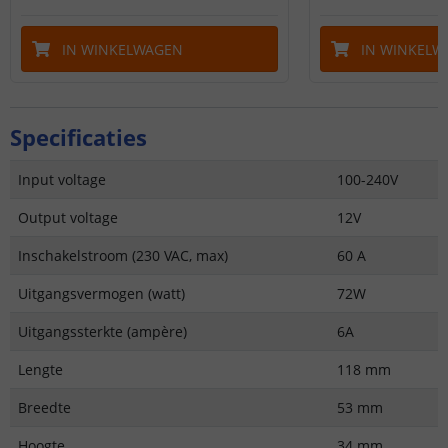
IN WINKELWAGEN
IN WINKELW
Specificaties
Input voltage
100-240V
Output voltage
12V
Inschakelstroom (230 VAC, max)
60 A
Uitgangsvermogen (watt)
72W
Uitgangssterkte (ampère)
6A
Lengte
118 mm
Breedte
53 mm
Hoogte
34 mm