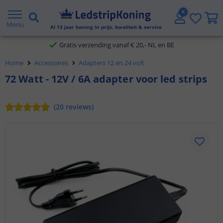
5 jaar garantie
Menu
Al
13
jaar koning in prijs, kwaliteit & service
Gratis verzending vanaf € 20,- NL en BE
Home
Accessoires
Adapters 12 en 24 volt
Klantbeoordeling 9.1
72 Watt - 12V / 6A adapter voor led strips
Voor 23:45 uur besteld,
morgen in huis
(
20
reviews
)