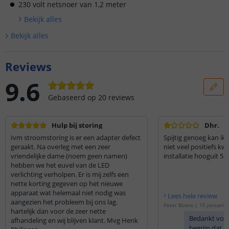
230 volt netsnoer van 1,2 meter
Bekijk alle
s
Bekijk alle
s
Reviews
9.6
Gebaseerd op
20
reviews
Hulp bij storing
Dhr.
Ivm stroomstoring is er een adapter defect
Spijtig genoeg kan ik 
geraakt. Na overleg met een zeer
niet veel positiefs kw
vriendelijke dame (noem geen namen)
installatie hooguit 5
hebben we het euvel van de LED
verlichting verholpen. Er is mij zelfs een
nette korting gegeven op het nieuwe
apparaat wat helemaal niet nodig was
Lees hele review
aangezien het probleem bij ons lag.
Peter Boons
|
15 januari 
hartelijk dan voor de zeer nette
Bedankt voor
afhandeling en wij blijven klant. Mvg Henk
begrijp dat d