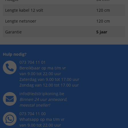
Lengte kabel 12 volt
120 cm
Lengte netsnoer
120 cm
Garantie
5 jaar
Hulp nodig?
073 704 11 01
Bereikbaar op ma t/m vr
van 9.00 tot 22.00 uur
Zaterdag van 9.00 tot 17.00 uur
Zondag van 12.00 tot 17.00 uur
info@ledstripkoning.be
Binnen 24 uur antwoord,
meestal sneller!
073 704 11 00
Whatsapp op ma t/m vr
van 9.00 tot 22.00 uur