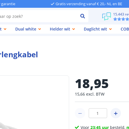
r garantie
Gratis verzending vanaf € 20,- NL en BE
15.443 re
t
Dual white
Helder wit
Daglicht wit
COB
rlengkabel
18
,
95
15
,
66
excl.
BTW
Voor
23:45 uur
besteld,