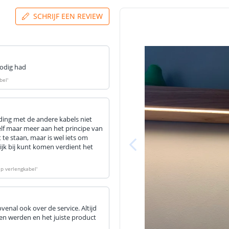
SCHRIJF EEN REVIEW
nodig had
bel
'
inding met de andere kabels niet
zelf maar meer aan het principe van
 te staan, maar is wel iets om
lijk bij kunt komen verdient het
ip verlengkabel
'
venal ook over de service. Altijd
en werden en het juiste product