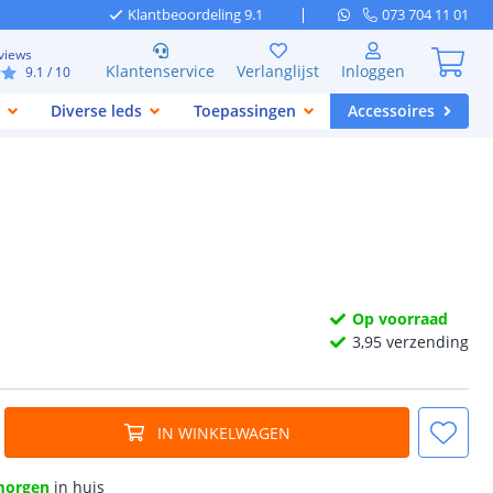
Klantbeoordeling 9.1
073 704 11 01
views
Klantenservice
Verlanglijst
Inloggen
9.1
/ 10
Diverse leds
Toepassingen
Accessoires
Op voorraad
3,
95
verzending
IN WINKELWAGEN
morgen
in huis