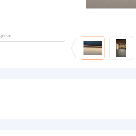
ngkabel
'