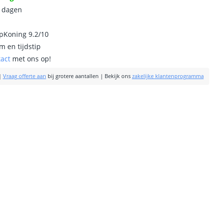
0 dagen
ipKoning 9.2/10
m en tijdstip
tact
met ons op!
|
Vraag offerte aan
bij grotere aantallen
|
Bekijk ons
zakelijke klantenprogramma