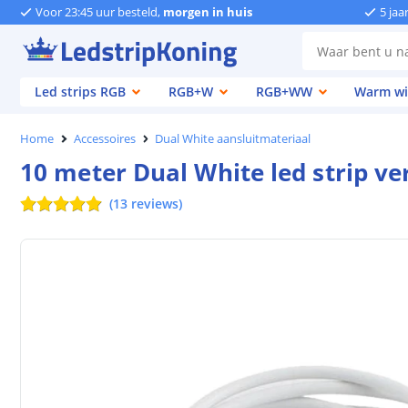
Voor 23:45 uur besteld,
morgen in huis
5 jaa
Led strips RGB
RGB+W
RGB+WW
Warm wi
Home
Accessoires
Dual White aansluitmateriaal
10 meter Dual White led strip ve
(
13
reviews
)