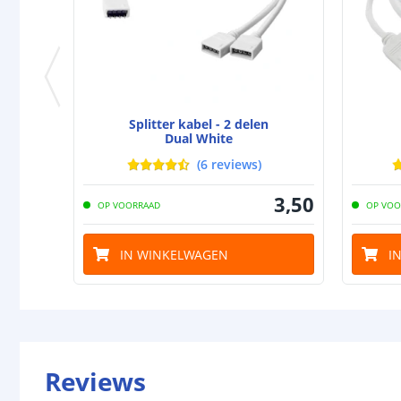
Splitter kabel - 2 delen
Dual White
(
6
reviews
)
3
,
50
OP VOORRAAD
OP VOO
IN WINKELWAGEN
I
Reviews