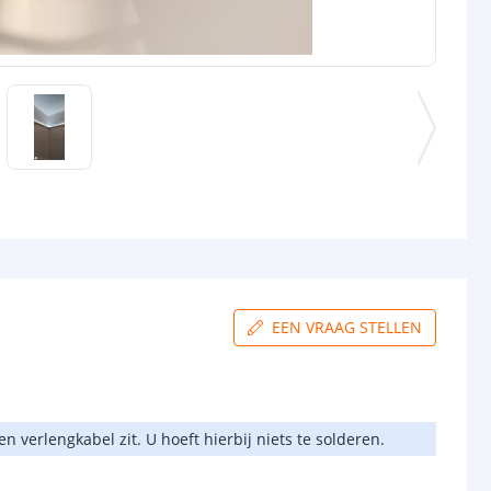
EEN VRAAG STELLEN
 verlengkabel zit. U hoeft hierbij niets te solderen.