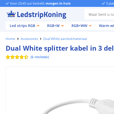
Voor 23:45 uur besteld,
morgen in huis
5 jaa
Led strips RGB
RGB+W
RGB+WW
Warm wi
Home
Accessoires
Dual White aansluitmateriaal
Dual White splitter kabel in 3 de
(
6
reviews
)