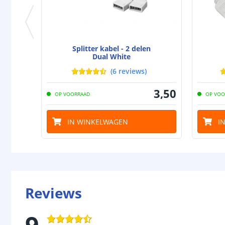
Splitter kabel - 2 delen
Dual White
(
6
reviews
)
3
,
50
OP VOORRAAD
OP VOO
IN WINKELWAGEN
I
Reviews
9