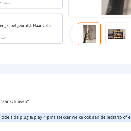
2 delen
'
lengkabel gebruikt. Naar volle
elen
'
f "aanschuiven"
ddels de plug & play 4-pins stekker welke ook aan de ledstrip of een