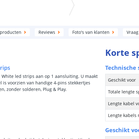
 producten
Reviews
Foto's van klanten
Vraag
Korte s
rips
Technische s
 White led strips aan op 1 aansluiting. U maakt
Geschikt voor
l is voorzien van handige 4-pins stekkertjes
en, zonder solderen, Plug & Play.
Totale lengte s
Lengte kabel vo
Lengte kabels 
Geschikt vo