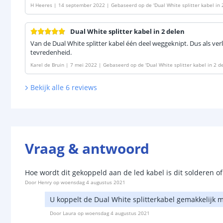
H Heeres
|
14 september 2022
|
Gebaseerd op de
'
Dual White splitter kabel in 
Dual White splitter kabel in 2 delen
Van de Dual White splitter kabel één deel weggeknipt. Dus als ver
tevredenheid.
Karel de Bruin
|
7 mei 2022
|
Gebaseerd op de
'
Dual White splitter kabel in 2 d
Bekijk alle
6
reviews
Vraag & antwoord
Hoe wordt dit gekoppeld aan de led kabel is dit solderen o
Door
Henry
op
woensdag 4 augustus 2021
U koppelt de Dual White splitterkabel gemakkelijk mi
Door
Laura
op
woensdag 4 augustus 2021