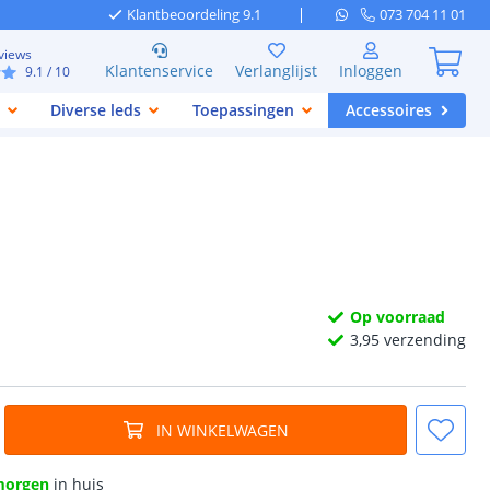
Klantbeoordeling 9.1
073 704 11 01
views
Klantenservice
Verlanglijst
Inloggen
9.1
/ 10
Diverse leds
Toepassingen
Accessoires
Op voorraad
3,
95
verzending
IN WINKELWAGEN
morgen
in huis