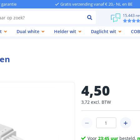
r garantie
Gratis verzending vanaf € 20,- NL en BE
15.443 re
t
Dual white
Helder wit
Daglicht wit
COB
len
4
,
50
3
,
72
excl.
BTW
Voor
23:45 uur
besteld,