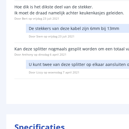
Hoe dik is het dikste deel van de stekker.
Ik moet de draad namelijk achter keukenkasjes geleiden.
Door
Bert
op
vrijdag 23 juli 2021
De stekkers van deze kabel zijn 6mm bij 13mm
Door
Siem
op
vrijdag 23 juli 2021
Kan deze splitter nogmaals gesplit worden om een totaal va
Door
Anthony
op
dinsdag 6 april 2021
U kunt twee van deze splitter op elkaar aansluiten 
Door
Lizzy
op
woensdag 7 april 2021
Specificaties