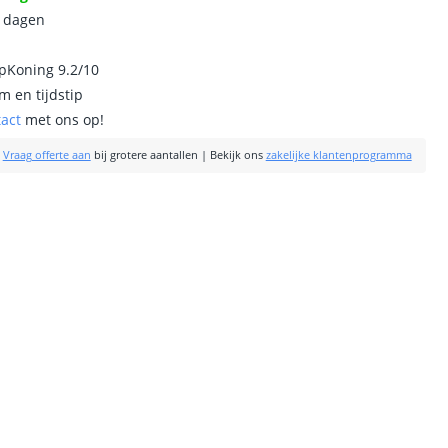
0 dagen
ipKoning 9.2/10
m en tijdstip
tact
met ons op!
|
Vraag offerte aan
bij grotere aantallen
|
Bekijk ons
zakelijke klantenprogramma