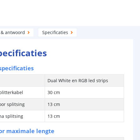
 & antwoord
Specificaties
pecificaties
pecificaties
Dual White en RGB led strips
plitterkabel
30 cm
or splitsing
13 cm
na splitsing
13 cm
or maximale lengte