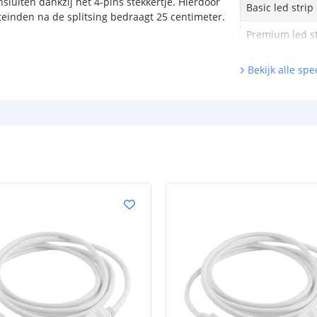
nsluiten dankzij het 4-pins stekkertje. Hierdoor
Basic led strip
iteinden na de splitsing bedraagt 25 centimeter.
Premium led st
Prime led strip
Bekijk alle spec
Pro led strip