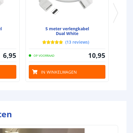
l
5 meter verlengkabel
Dual White
(
13
reviews
)
6
,
95
10
,
95
OP VOORRAAD
IN WINKELWAGEN
ten