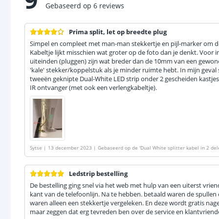
Gebaseerd op
6
reviews
Prima split, let op breedte plug
Simpel en compleet met man-man stekkertje en pijl-marker om de 
Kabeltje lijkt misschien wat groter op de foto dan je denkt. Voor 
uiteinden (pluggen) zijn wat breder dan de 10mm van een gewon
'kale' stekker/koppelstuk als je minder ruimte hebt. In mijn geval
tweeën geknipte Dual-White LED strip onder 2 gescheiden kastje
IR ontvanger (met ook een verlengkabeltje).
Sytse
|
13 december 2023
|
Gebaseerd op de
'
Dual White splitter kabel in 2 de
Ledstrip bestelling
De bestelling ging snel via het web met hulp van een uiterst vri
kant van de telefoonlijn. Na te hebben. betaald waren de spulle
waren alleen een stekkertje vergeleken. En deze wordt gratis nage
maar zeggen dat erg tevreden ben over de service en klantvriende