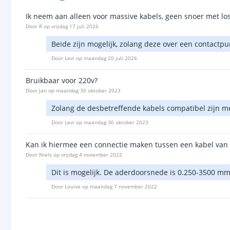
Ik neem aan alleen voor massive kabels, geen snoer met los
Door
R
op
vrijdag 17 juli 2026
Beide zijn mogelijk, zolang deze over een contactp
Door
Levi
op
maandag 20 juli 2026
Bruikbaar voor 220v?
Door
Jan
op
maandag 30 oktober 2023
Zolang de desbetreffende kabels compatibel zijn m
Door
Levi
op
maandag 30 oktober 2023
Kan ik hiermee een connectie maken tussen een kabel van
Door
Niels
op
vrijdag 4 november 2022
Dit is mogelijk. De aderdoorsnede is 0.250-3500 mm
Door
Louise
op
maandag 7 november 2022