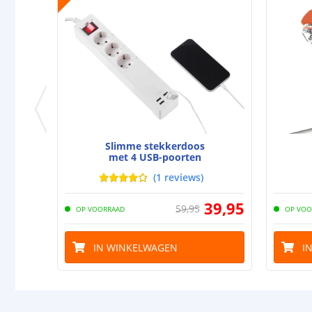
Slimme stekkerdoos
met 4 USB-poorten
(
1
reviews
)
39
,
95
59
,
95
OP VOORRAAD
OP VOO
IN WINKELWAGEN
I