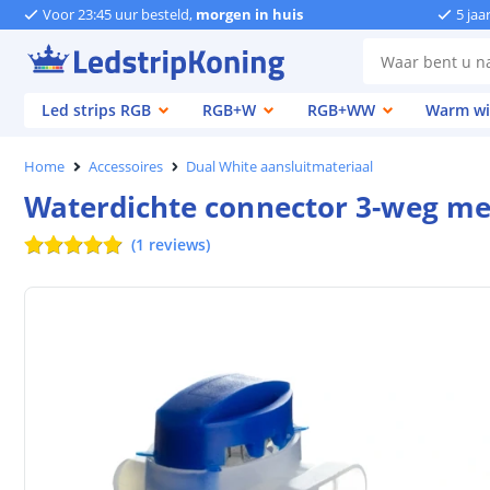
Voor 23:45 uur besteld,
morgen in huis
5 jaa
Led strips RGB
RGB+W
RGB+WW
Warm wi
Home
Accessoires
Dual White aansluitmateriaal
Waterdichte connector 3-weg met 
(
1
reviews
)