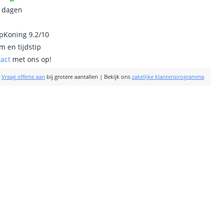
0 dagen
ipKoning 9.2/10
m en tijdstip
tact
met ons op!
|
Vraag offerte aan
bij grotere aantallen
|
Bekijk ons
zakelijke klantenprogramma