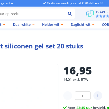
r garantie
Gratis verzending vanaf € 20,- NL en BE
15.449 re
t
Dual white
Helder wit
Daglicht wit
COB
siliconen gel set 20 stuks
16
,
95
14
,
01
excl.
BTW
Voor
23:45 uur
besteld,