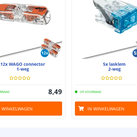
12x WAGO connector
5x lasklem
1-weg
2-weg
8
,
49
RRAAD
OP VOORRAAD
N WINKELWAGEN
IN WINKELWAGEN