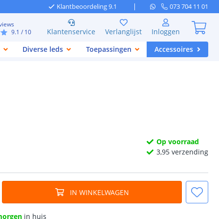
Klantbeoordeling 9.1
073 704 11 01
views
Klantenservice
Verlanglijst
Inloggen
9.1
/ 10
Diverse leds
Toepassingen
Accessoires
Op voorraad
3,
95
verzending
IN WINKELWAGEN
morgen
in huis