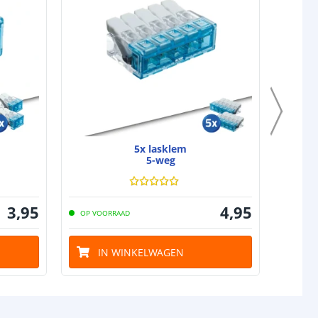
5x lasklem
5-weg
3
,
95
4
,
95
OP VOORRAAD
OP VO
IN WINKELWAGEN
I