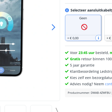
Selecteer aansluitkabelt
Geen
+
€ 0
,
00
+
€ 
Voor
23:45 uur
besteld,
Gratis
retour binnen 10
5 jaar garantie
Klantbeoordeling Ledstr
Kies zelf een bezorgdatu
Advies nodig? Neem
con
Productnummer
:
DWAB-4ZWFBU