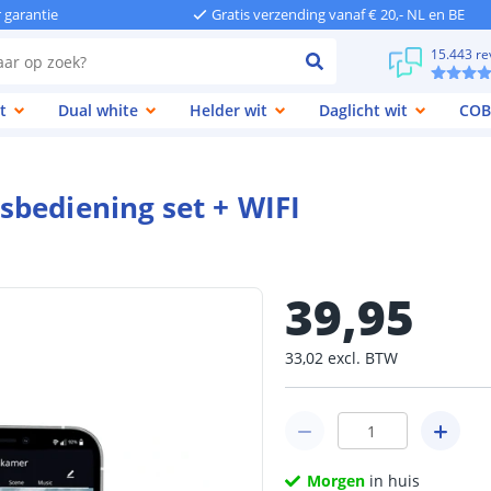
r garantie
Gratis verzending vanaf € 20,- NL en BE
15.443 re
t
Dual white
Helder wit
Daglicht wit
COB
bediening set + WIFI
39
,
95
33
,
02
excl.
BTW
Morgen
in huis