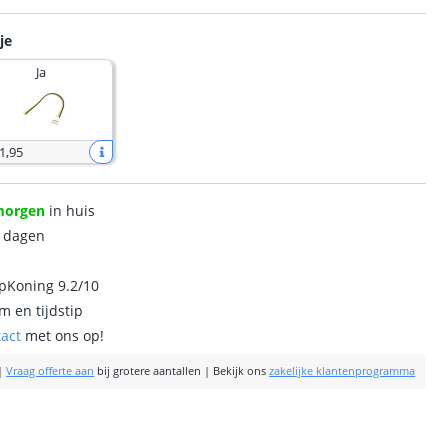
je
Ja
1
,
95
morgen
in huis
0 dagen
ipKoning 9.2/10
m en tijdstip
tact
met ons op!
|
Vraag offerte aan
bij grotere aantallen
|
Bekijk ons
zakelijke klantenprogramma