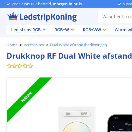
Voor 23:45 uur besteld,
morgen in huis
5 jaa
Led strips RGB
RGB+W
RGB+WW
Warm wi
Home
Accessoires
Dual White afstandsbedieningen
Drukknop RF Dual White afstands
NIEUW