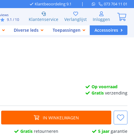
Klantbeoordeling 9.1
073 704 11 01
views
Klantenservice
Verlanglijst
Inloggen
9.1
/ 10
Diverse leds
Toepassingen
Accessoires
Op voorraad
Gratis
verzending
IN WINKELWAGEN
Gratis
retourneren
5 jaar
garantie