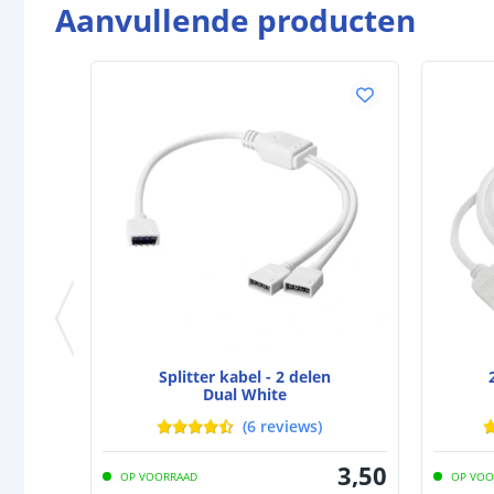
Aanvullende producten
Splitter kabel - 2 delen
Dual White
(
6
reviews
)
3
,
50
OP VOORRAAD
OP VOO