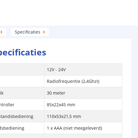
Specificaties
pecificaties
12V - 24V
Radiofrequentie (2,4GhzI)
ik
30 meter
troller
85x22x45 mm
standsbediening
110x53x21,5 mm
ndsbediening
1 x AAA (niet meegeleverd)