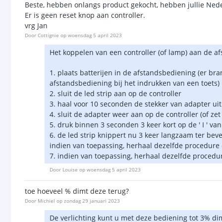
Beste, hebben onlangs product gekocht, hebben jullie Nederl
Er is geen reset knop aan controller.
vrg Jan
Door
Cottignie
op
woensdag 5 april 2023
Het koppelen van een controller (of lamp) aan de af
1. plaats batterijen in de afstandsbediening (er br
afstandsbediening bij het indrukken van een toets)
2. sluit de led strip aan op de controller
3. haal voor 10 seconden de stekker van adapter uit
4. sluit de adapter weer aan op de controller (of ze
5. druk binnen 3 seconden 3 keer kort op de ' I ' v
6. de led strip knippert nu 3 keer langzaam ter bev
indien van toepassing, herhaal dezelfde procedure 
7. indien van toepassing, herhaal dezelfde procedu
Door
Louise
op
woensdag 5 april 2023
toe hoeveel % dimt deze terug?
Door
Michiel
op
zondag 29 januari 2023
De verlichting kunt u met deze bediening tot 3% d