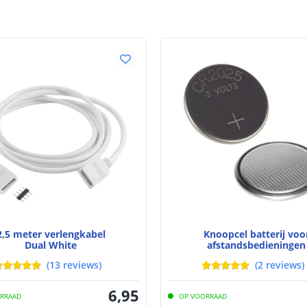
2,5 meter verlengkabel
Knoopcel batterij voo
Dual White
afstandsbedieningen
Lithium CR2025 3V
(
13
reviews
)
(
2
reviews
)
6
,
95
RRAAD
OP VOORRAAD