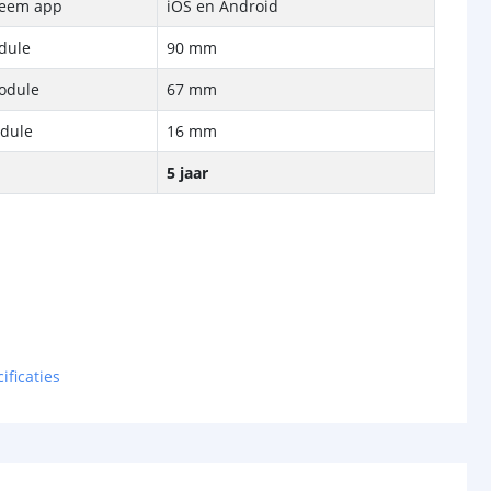
teem app
iOS en Android
dule
90 mm
module
67 mm
odule
16 mm
5 jaar
ificaties