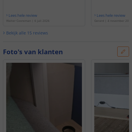
Lees hele review
Lees hele review
Walter Cooreman
|
6 juli 2026
Gerard
|
4 november 202
Bekijk alle
15
reviews
Foto's van klanten