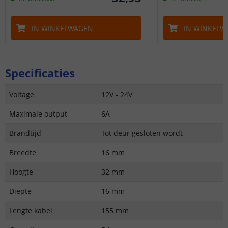
IN WINKELWAGEN
IN WINKELW
Specificaties
Voltage
12V - 24V
Maximale output
6A
Brandtijd
Tot deur gesloten wordt
Breedte
16 mm
Hoogte
32 mm
Diepte
16 mm
Lengte kabel
155 mm