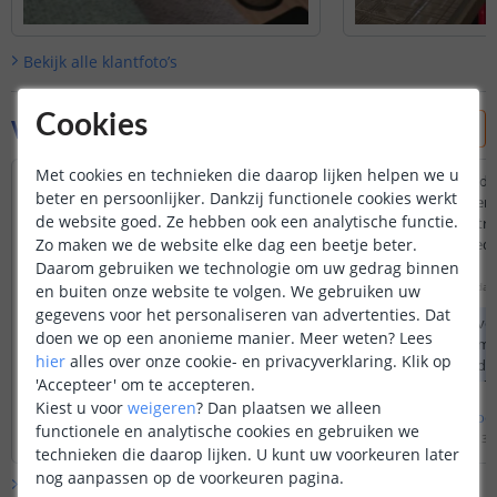
Bekijk alle
klantfoto’s
Cookies
Vraag & antwoord
Met cookies en technieken die daarop lijken helpen we u
Kan je 2 deurschakelaars in parallel
Is het mogelijk om de
beter en persoonlijker. Dankzij functionele cookies werkt
plaatsen?
combineren met een
de website goed. Ze hebben ook een analytische functie.
een warm wit led strip
Door
Tom
op
vrijdag 14 november 2025
mogelijk is, zal de led 
Zo maken we de website elke dag een beetje beter.
Dat is inderdaad mogelijk bij het
stand aangaan?
Daarom gebruiken we technologie om uw gedrag binnen
gebruik van een kabel splitter!
Door
Wesley
op
woensdag 
en buiten onze website te volgen. We gebruiken uw
gegevens voor het personaliseren van advertenties. Dat
Indien u opteert vo
doen we op een anonieme manier.
Meer weten?
Lees
onze inbouwdimmer 
hier
alles over onze cookie- en privacyverklaring. Klik op
de laatst ingestelde
'Accepteer' om te accepteren.
door middel van de
van de dimmer.
Kiest u voor
weigeren
?
Dan plaatsen we alleen
Bekijk
hele
antwoord
Bekijk
hele
antwoo
functionele en analytische cookies en gebruiken we
Door
Levi
op
vrijdag 14 november 2025
Door
Levi
op
woensdag 30 
technieken die daarop lijken. U kunt uw voorkeuren later
nog aanpassen op de voorkeuren pagina.
Bekijk alle
Vraag & antwoord