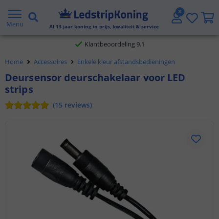
Gratis verzending vanaf € 20,- NL en BE
Menu
Al
13
jaar koning in prijs, kwaliteit & service
Klantbeoordeling 9.1
Home
Accessoires
Enkele kleur afstandsbedieningen
Voor 23:45 uur besteld,
morgen in huis
Deursensor deurschakelaar voor LED
strips
(
15
reviews
)