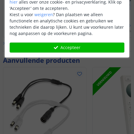
hier
alles over onze cookie- en privacyverklaring. Klik op
afstandsbediening worden gekoppeld.
of een DC stekker d
'Accepteer' om te accepteren.
zit. Een van de twe
Kiest u voor
weigeren
?
Dan plaatsen we alleen
om de controller in
functionele en analytische cookies en gebruiken we
Bekijk
hele
antwoord
Bekijk
hele
antwoo
technieken die daarop lijken. U kunt uw voorkeuren later
Door
Sharona
op
dinsdag 7 juli 2026
Door
Sharona
op
maandag 
nog aanpassen op de voorkeuren pagina.
Bekijk alle
Vraag & antwoord
Accepteer
Aanvullende producten
VERNIEUWD