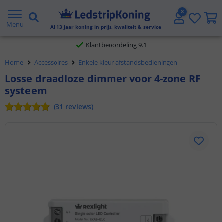
Gratis verzending vanaf € 20,- NL en BE
Menu
Al
13
jaar koning in prijs, kwaliteit & service
Klantbeoordeling 9.1
Home
Accessoires
Enkele kleur afstandsbedieningen
Voor 23:45 uur besteld,
morgen in huis
Losse draadloze dimmer voor 4-zone RF
systeem
(
31
reviews
)