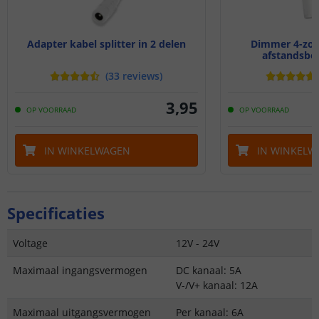
Adapter kabel splitter in 2 delen
Dimmer 4-zone
afstandsbed
(
33
reviews
)
3
,
95
OP VOORRAAD
OP VOORRAAD
IN WINKELWAGEN
IN WINKELW
Specificaties
Voltage
12V - 24V
Maximaal ingangsvermogen
DC kanaal: 5A
V-/V+ kanaal: 12A
Maximaal uitgangsvermogen
Per kanaal: 6A