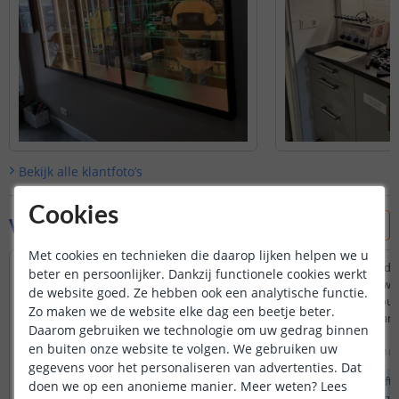
Bekijk alle
klantfoto’s
Cookies
Vraag & antwoord
Met cookies en technieken die daarop lijken helpen we u
Is deze ontvanger te koppelen aan een
Zet ik deze eenvoudi
beter en persoonlijker. Dankzij functionele cookies werkt
'oudere' MiLight 4 zone afstandsbediening
adapter en (warm whit
de website goed. Ze hebben ook een analytische functie.
waarmee ik ook al een MiLight FUT036
de V+/V- input en ou
Zo maken we de website elke dag een beetje beter.
gebruik?
Wat is de functie van 
Daarom gebruiken we technologie om uw gedrag binnen
de dimmer?
Door
Hans
op
maandag 6 juli 2026
en buiten onze website te volgen. We gebruiken uw
Door
Pieter
op
zondag 18 
Ja, deze losse draadloze dimmer voor
gegevens voor het personaliseren van advertenties. Dat
het 4-zone RF systeem is compatibel
De controller heeft
doen we op een anonieme manier.
Meer weten?
Lees
met MiLight en kan aan een 4-zone
voor 2 aderig draad 