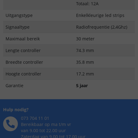
Totaal: 12A
Uitgangstype
Enkelkleurige led strips
Signaaltype
Radiofrequentie (2,4Ghz)
Maximaal bereik
30 meter
Lengte controller
74.3 mm
Breedte controller
35.8 mm
Hoogte controller
17.2 mm
Garantie
5 jaar
Hulp nodig?
073 704 11 01
Bereikbaar op ma t/m vr
van 9.00 tot 22.00 uur
Zaterdag van 9.00 tot 17.00 uur