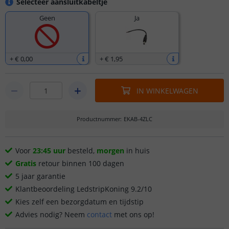
Selecteer aansluitkabeltje
Geen
Ja
+
€ 0
,
00
+
€ 1
,
95
IN WINKELWAGEN
Productnummer
:
EKAB-4ZLC
Voor
23:45 uur
besteld,
morgen
in huis
Gratis
retour binnen 100 dagen
5 jaar garantie
Klantbeoordeling LedstripKoning 9.2/10
Kies zelf een bezorgdatum en tijdstip
Advies nodig? Neem
contact
met ons op!