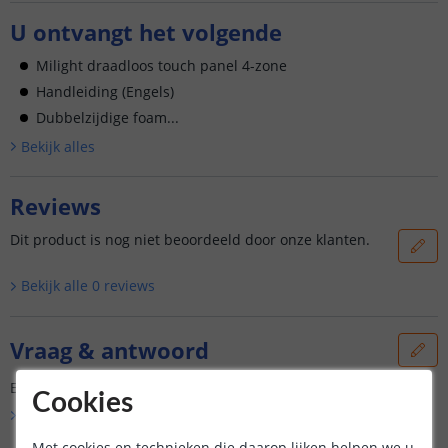
U ontvangt het volgende
Milight draadloos touch panel 4-zone
Handleiding (Engels)
Dubbelzijdige foam...
Bekijk alle
s
Reviews
Dit product is nog niet beoordeeld door onze klanten.
Bekijk alle
0
reviews
Vraag & antwoord
Er is nog geen vraag gesteld over dit product.
Cookies
Bekijk alle
Vraag & antwoord
Met cookies en technieken die daarop lijken helpen we u