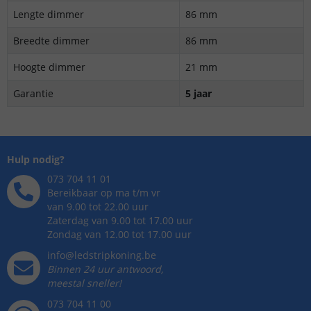
Lengte dimmer
86 mm
Breedte dimmer
86 mm
Hoogte dimmer
21 mm
Garantie
5 jaar
Hulp nodig?
073 704 11 01
Bereikbaar op ma t/m vr
van 9.00 tot 22.00 uur
Zaterdag van 9.00 tot 17.00 uur
Zondag van 12.00 tot 17.00 uur
info@ledstripkoning.be
Binnen 24 uur antwoord,
meestal sneller!
073 704 11 00