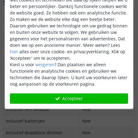
Specificaties
beter en persoonlijker. Dankzij functionele cookies werkt
de website goed. Ze hebben ook een analytische functie.
Geschikt voor
Enkele kleur led strips
Zo maken we de website elke dag een beetje beter.
Daarom gebruiken we technologie om uw gedrag binnen
Dimfunctie
Ja
en buiten onze website te volgen. We gebruiken uw
gegevens voor het personaliseren van advertenties. Dat
Afmeting (LxHxB)
86x20x86 mm
doen we op een anonieme manier.
Meer weten?
Lees
Bereik
30 meter (max)
hier
alles over onze cookie- en privacyverklaring. Klik op
'Accepteer' om te accepteren.
Aantal zones
4
Kiest u voor
weigeren
?
Dan plaatsen we alleen
functionele en analytische cookies en gebruiken we
Zones los te bedienen
Ja
technieken die daarop lijken. U kunt uw voorkeuren later
nog aanpassen op de voorkeuren pagina.
Zones tegelijkertijd te bedienen
Ja
Te combineren met Wifi module
Ja
Accepteer
Inclusief Wifi Module
Nee
Inclusief batterijen
Nee
Inclusief draadloze dimmer
Nee