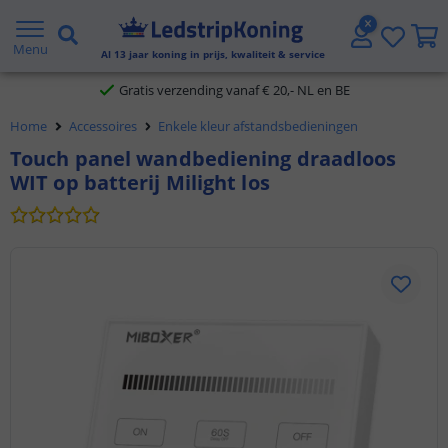
5 jaar garantie
Menu
Al
13
jaar koning in prijs, kwaliteit & service
Gratis verzending vanaf € 20,- NL en BE
Home
Accessoires
Enkele kleur afstandsbedieningen
Klantbeoordeling 9.1
Touch panel wandbediening draadloos
WIT op batterij Milight los
Voor 23:45 uur besteld,
morgen in huis