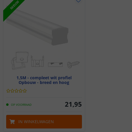
NIEUW
1,5M - compleet wit profiel
Opbouw - breed en hoog
21
,
95
OP VOORRAAD
IN WINKELWAGEN