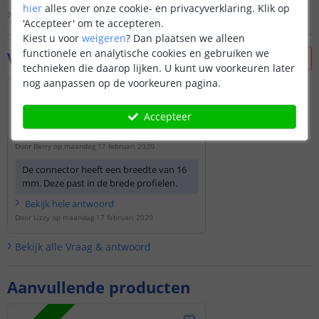
hier
alles over onze cookie- en privacyverklaring. Klik op
Bekijk alle
klantfoto’s
'Accepteer' om te accepteren.
Kiest u voor
weigeren
?
Dan plaatsen we alleen
functionele en analytische cookies en gebruiken we
Vraag & antwoord
technieken die daarop lijken. U kunt uw voorkeuren later
nog aanpassen op de voorkeuren pagina.
In welke ledstripprofielen past het
koppelstuk RDAM-KSHK, i.v.m. mijn
Accepteer
bestelling.
M.V.G. Berry Robat.
Door
Berry
op
maandag 17 februari 2020
De connector heeft een breedte van 16
mm. Deze past in de brede profielen.
Bekijk
hele
antwoord
Door
Lizzy
op
maandag 17 februari 2020
Bekijk alle
Vraag & antwoord
Aanvullende producten