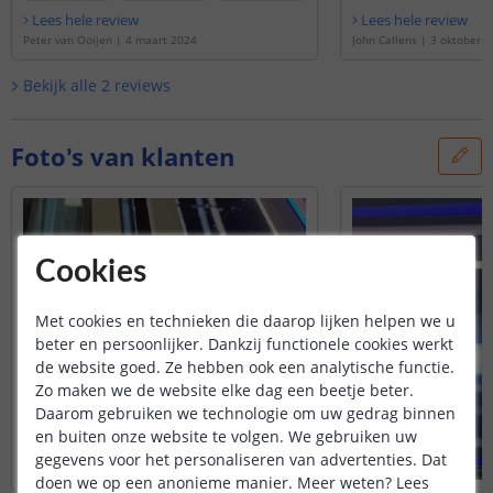
- Zaag 1 afdekstrip doormidden. Gaat goed
Lees hele review
Lees hele review
met ijzerzaagje.
Peter van Ooijen
|
4 maart 2024
John Callens
|
3 oktober 
- Dek der alu strip af met de twee hale
afdekstrips.
Bekijk alle
2
reviews
De afdekstrip klikt heel stevig, zit als een
huis :)
Foto's van klanten
Cookies
Met cookies en technieken die daarop lijken helpen we u
beter en persoonlijker. Dankzij functionele cookies werkt
de website goed. Ze hebben ook een analytische functie.
Zo maken we de website elke dag een beetje beter.
Daarom gebruiken we technologie om uw gedrag binnen
en buiten onze website te volgen. We gebruiken uw
gegevens voor het personaliseren van advertenties. Dat
doen we op een anonieme manier.
Meer weten?
Lees