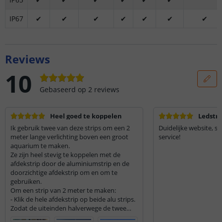
IP67
✔
✔
✔
✔
✔
✔
✔
Reviews
10
Gebaseerd op
2
reviews
Heel goed te koppelen
Ledstri
Ik gebruik twee van deze strips om een 2
Duidelijke website, sn
meter lange verlichting boven een groot
service!
aquarium te maken.
Ze zijn heel stevig te koppelen met de
afdekstrip door de aluminiumstrip en de
doorzichtige afdekstrip om en om te
gebruiken.
Om een strip van 2 meter te maken:
- Klik de hele afdekstrip op beide alu strips.
Zodat de uiteinden halverwege de twee
alu-strips zitten.