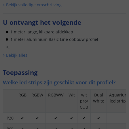
Bekijk volledige omschrijving
U ontvangt het volgende
1 meter lange, klikbare afdekkap
1 meter aluminium Basic Line opbouw profiel
<...
Bekijk alle
s
Toepassing
Welke led strips zijn geschikt voor dit profiel?
RGB
RGBW
RGBWW
Wit
wit
Dual
Aquarium
pro/
White
led strips
COB
IP20
✔
✔
✔
✔
✔
✔
IP65
✔
✔
✔
✔
✔
✔