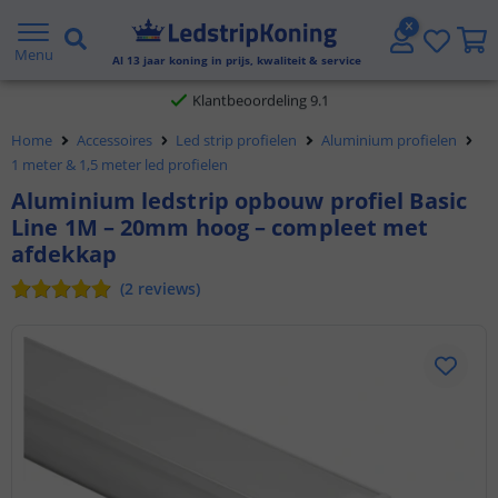
Gratis verzending vanaf € 20,- NL en BE
Menu
Al
13
jaar koning in prijs, kwaliteit & service
Klantbeoordeling 9.1
Home
Accessoires
Led strip profielen
Aluminium profielen
Voor 23:45 uur besteld,
morgen in huis
1 meter & 1,5 meter led profielen
Aluminium ledstrip opbouw profiel Basic
Line 1M – 20mm hoog – compleet met
afdekkap
(
2
reviews
)