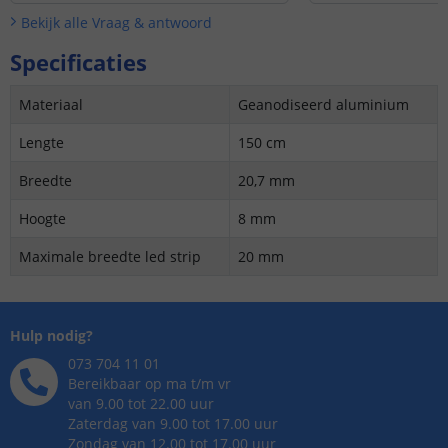
Bekijk alle
Vraag & antwoord
Specificaties
Materiaal
Geanodiseerd aluminium
Lengte
150 cm
Breedte
20,7 mm
Hoogte
8 mm
Maximale breedte led strip
20 mm
Hulp nodig?
073 704 11 01
Bereikbaar op ma t/m vr
van 9.00 tot 22.00 uur
Zaterdag van 9.00 tot 17.00 uur
Zondag van 12.00 tot 17.00 uur