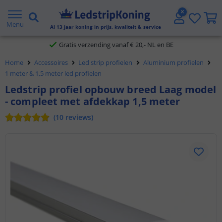
5 jaar garantie
Menu
Al
13
jaar koning in prijs, kwaliteit & service
Gratis verzending vanaf € 20,- NL en BE
Home
Accessoires
Led strip profielen
Aluminium profielen
Klantbeoordeling 9.1
1 meter & 1,5 meter led profielen
Ledstrip profiel opbouw breed Laag model
Voor 23:45 uur besteld,
morgen in huis
- compleet met afdekkap 1,5 meter
(
10
reviews
)