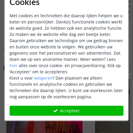
Cookies
gemakkelijk op maat zagen. Ik heb 'm op
gemakkelijk) een moo
verzoek van mijn vrouw geplakt en dat
hanglamp maken. Ik b
Lees hele review
ging prima. Het enige minpunt vond ik dat
mee. En dank aan de 
Hees Daman
|
29 januari 2023
Met cookies en technieken die daarop lijken helpen we u
de afdekkap vol met krassen zat. Ik hoopte
medewerkers voor de
beter en persoonlijker. Dankzij functionele cookies werkt
Bedankt voor uw review. Onze
nog dat er een beschermend folie op zou
vragen vooraf!
zitten (daar leek het naar) maar helaas. Al
de website goed. Ze hebben ook een analytische functie.
afdekkappen worden inderdaad
Lees hele review
valt het niet erg op.
zonder beschermende folie
Zo maken we de website elke dag een beetje beter.
Door
Louise
op
maandag 27 februari 2023
Marianne Muller
|
17 janu
geleverd. Doordat wij de
Daarom gebruiken we technologie om uw gedrag binnen
afdekkap kunnen oprollen,
en buiten onze website te volgen. We gebruiken uw
Bekijk alle
10
reviews
komen hier vrijwel geen
gegevens voor het personaliseren van advertenties. Dat
beschadigingen op. Ik begrijp dat
doen we op een anonieme manier.
Meer weten?
Lees
uw afdekkap wel beschadigingen
hier
alles over onze cookie- en privacyverklaring. Klik op
Foto's van klanten
heeft. Mochten de krassen ook
'Accepteer' om te accepteren.
zichtbaar zijn met de verlichting
Kiest u voor
weigeren
?
Dan plaatsen we alleen
in het profiel, laat het dan aan
functionele en analytische cookies en gebruiken we
ons weten (de klantenservice). Ik
zorg dan voor een passende
technieken die daarop lijken. U kunt uw voorkeuren later
oplossing.
nog aanpassen op de voorkeuren pagina.
Accepteer