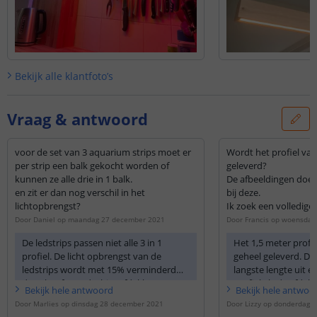
Bekijk alle
klantfoto’s
Vraag & antwoord
voor de set van 3 aquarium strips moet er
Wordt het profiel van
per strip een balk gekocht worden of
geleverd?
kunnen ze alle drie in 1 balk.
De afbeeldingen doe
en zit er dan nog verschil in het
bij deze.
lichtopbrengst?
Ik zoek een volledige 
Door
Daniel
op
maandag 27 december 2021
Door
Francis
op
woensdag 
De ledstrips passen niet alle 3 in 1
Het 1,5 meter profie
profiel. De licht opbrengst van de
geheel geleverd. Dit
ledstrips wordt met 15% verminderd
langste lengte uit é
door het frosted white afdekkap van
profiel als de afde
Bekijk
hele
antwoord
Bekijk
hele
antwoo
het profiel.
volledige lengte van
Door
Marlies
op
dinsdag 28 december 2021
Door
Lizzy
op
donderdag 2