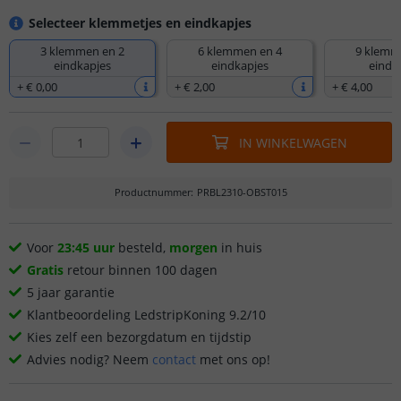
Selecteer klemmetjes en eindkapjes
3 klemmen en 2
6 klemmen en 4
9 klemm
eindkapjes
eindkapjes
eindk
+
€ 0
,
00
+
€ 2
,
00
+
€ 4
,
00
IN WINKELWAGEN
Productnummer
:
PRBL2310-OBST015
Voor
23:45 uur
besteld,
morgen
in huis
Gratis
retour binnen 100 dagen
5 jaar garantie
Klantbeoordeling LedstripKoning 9.2/10
Kies zelf een bezorgdatum en tijdstip
Advies nodig? Neem
contact
met ons op!