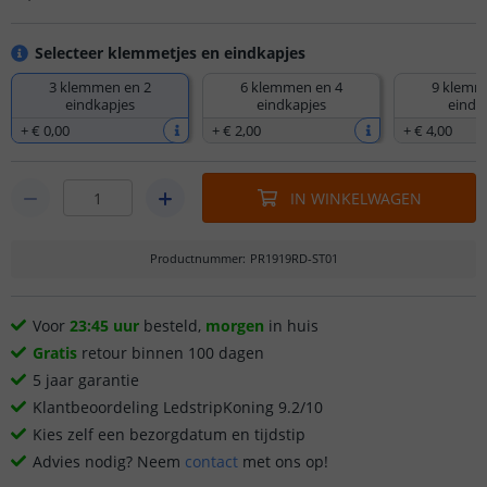
Selecteer klemmetjes en eindkapjes
3 klemmen en 2
6 klemmen en 4
9 klemm
eindkapjes
eindkapjes
eindk
+
€ 0
,
00
+
€ 2
,
00
+
€ 4
,
00
IN WINKELWAGEN
Productnummer
:
PR1919RD-ST01
Voor
23:45 uur
besteld,
morgen
in huis
Gratis
retour binnen 100 dagen
5 jaar garantie
Klantbeoordeling LedstripKoning 9.2/10
Kies zelf een bezorgdatum en tijdstip
Advies nodig? Neem
contact
met ons op!