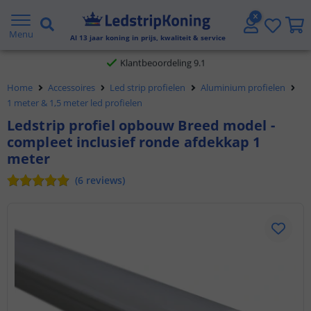
Gratis verzending vanaf € 20,- NL en BE
Menu
Al
13
jaar koning in prijs, kwaliteit & service
Klantbeoordeling 9.1
Home
Accessoires
Led strip profielen
Aluminium profielen
Voor 23:45 uur besteld,
morgen in huis
1 meter & 1,5 meter led profielen
Ledstrip profiel opbouw Breed model -
compleet inclusief ronde afdekkap 1
meter
(
6
reviews
)