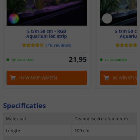
5 t/m 50 cm - RGB
5 t/m 50 c
Aquarium led strip
Aquarium 
(
18
reviews
)
21
,
95
OP VOORRAAD
OP VOORRAAD
IN WINKELWAGEN
IN WINKELW
Specificaties
Materiaal
Geanodiseerd aluminium
Lengte
100 cm