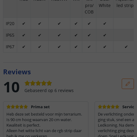
pro/
White
led strips
COB
IP20
✔
✔
✔
✔
✔
✔
IP65
✔
✔
✔
✔
✔
✔
IP67
✔
✔
✔
✔
✔
✔
✔
Reviews
10
Gebaseerd op
6
reviews
Prima set
Service 
Heb deze set besteld voor mijn terrarium.
De verlichting onder 
Is 90 cm hoog waarvan 20 cm water.
ging stuk, snel een alt
Kwaliteit is perfect.
Ledkoning. Na demon
Alleen het witte licht van de rgb strip daar
verlichting ging deze
heb ik me op verkeren.
doen. Snel Ledkonin