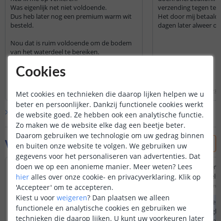
Was eigenlijk net niet voldoende.
verzending tegen te 
Dus heb later nog een premium warm wit
Het door mij betaald
besteld.
dagen later alweer o
Nou dat is ruim voldoende om de bodem
van het waterdeel te bereiken.
Cookies
Waren ook meer ledjes per meter voor een
paar euro meer.
Lees hele review
Lees hele review
Die rgb zit nu bij een lagere bak.
R. Beekman
|
19 juni 2026
Henk
|
4 december 2023
Met cookies en technieken die daarop lijken helpen we u
Kortom ben zeer tevreden.
beter en persoonlijker. Dankzij functionele cookies werkt
Bekijk alle
6
reviews
de website goed. Ze hebben ook een analytische functie.
Zo maken we de website elke dag een beetje beter.
Daarom gebruiken we technologie om uw gedrag binnen
Vraag & antwoord
en buiten onze website te volgen. We gebruiken uw
gegevens voor het personaliseren van advertenties. Dat
doen we op een anonieme manier.
Meer weten?
Lees
Wat is de IP waarde van deze behuizing?
Waarom kan ik geen l
bevestigings beugels 
hier
alles over onze cookie- en privacyverklaring. Klik op
Door
Wim
op
maandag 29 juli 2024
Door
Jelle
op
vrijdag 5 me
'Accepteer' om te accepteren.
Al onze profielen zijn IP20.
Kiest u voor
weigeren
?
Dan plaatsen we alleen
Helaas heb ik de ein
functionele en analytische cookies en gebruiken we
profiel los verkrijgb
technieken die daarop lijken. U kunt uw voorkeuren later
wenst te bestellen,