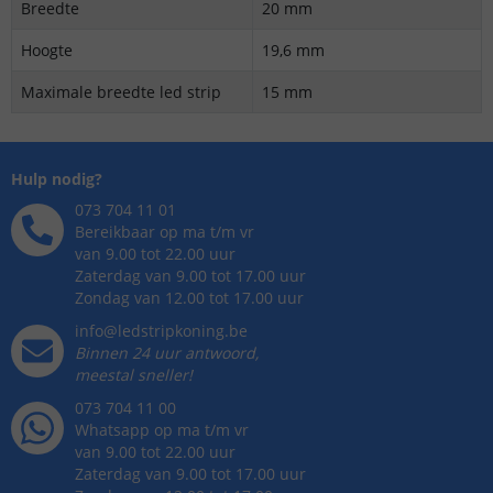
Breedte
20 mm
Hoogte
19,6 mm
Maximale breedte led strip
15 mm
Hulp nodig?
073 704 11 01
Bereikbaar op ma t/m vr
van 9.00 tot 22.00 uur
Zaterdag van 9.00 tot 17.00 uur
Zondag van 12.00 tot 17.00 uur
info@ledstripkoning.be
Binnen 24 uur antwoord,
meestal sneller!
073 704 11 00
Whatsapp op ma t/m vr
van 9.00 tot 22.00 uur
Zaterdag van 9.00 tot 17.00 uur