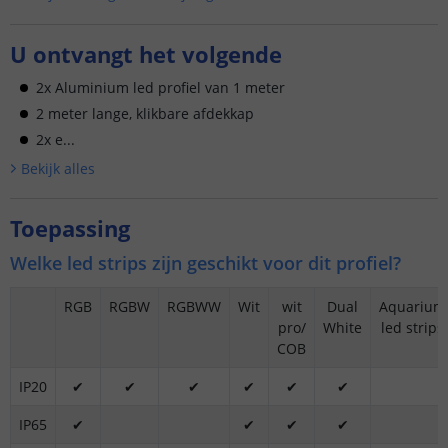
U ontvangt het volgende
2x Aluminium led profiel van 1 meter
2 meter lange, klikbare afdekkap
2x e...
Bekijk alle
s
Toepassing
Welke led strips zijn geschikt voor dit profiel?
RGB
RGBW
RGBWW
Wit
wit
Dual
Aquarium
pro/
White
led strips
COB
IP20
✔
✔
✔
✔
✔
✔
IP65
✔
✔
✔
✔