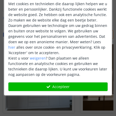
Lees hele review
Lees hele review
Met cookies en technieken die daarop lijken helpen we u
Rob Oude Elferink
|
19 maart 2026
Hans
|
27 januari 2026
beter en persoonlijker. Dankzij functionele cookies werkt
de website goed. Ze hebben ook een analytische functie.
Bekijk alle
34
reviews
Zo maken we de website elke dag een beetje beter.
Daarom gebruiken we technologie om uw gedrag binnen
en buiten onze website te volgen. We gebruiken uw
Foto's van klanten
gegevens voor het personaliseren van advertenties. Dat
doen we op een anonieme manier.
Meer weten?
Lees
hier
alles over onze cookie- en privacyverklaring. Klik op
'Accepteer' om te accepteren.
Kiest u voor
weigeren
?
Dan plaatsen we alleen
functionele en analytische cookies en gebruiken we
technieken die daarop lijken. U kunt uw voorkeuren later
nog aanpassen op de voorkeuren pagina.
Accepteer