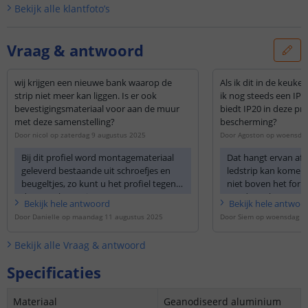
Bekijk alle
klantfoto’s
Vraag & antwoord
wij krijgen een nieuwe bank waarop de
Als ik dit in de keuke
strip niet meer kan liggen. Is er ook
ik nog steeds een IP65
bevestigingsmateriaal voor aan de muur
biedt IP20 in deze pr
met deze samenstelling?
bescherming?
Door
nicol
op
zaterdag 9 augustus 2025
Door
Agoston
op
woensdag
Bij dit profiel word montagemateriaal
Dat hangt ervan af o
geleverd bestaande uit schroefjes en
ledstrip kan komen.
beugeltjes, zo kunt u het profiel tegen
niet boven het forn
de muur bevestigen.
wordt geplaatst zo
Bekijk
hele
antwoord
Bekijk
hele
antwoo
zijn.
Door
Danielle
op
maandag 11 augustus 2025
Door
Siem
op
woensdag 9
Bekijk alle
Vraag & antwoord
Specificaties
Materiaal
Geanodiseerd aluminium