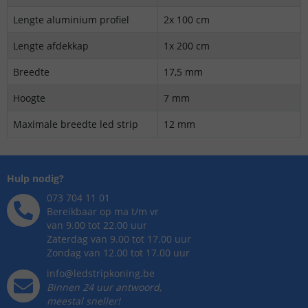
Lengte aluminium profiel
2x 100 cm
Lengte afdekkap
1x 200 cm
Breedte
17,5 mm
Hoogte
7 mm
Maximale breedte led strip
12 mm
Hulp nodig?
073 704 11 01
Bereikbaar op ma t/m vr
van 9.00 tot 22.00 uur
Zaterdag van 9.00 tot 17.00 uur
Zondag van 12.00 tot 17.00 uur
info@ledstripkoning.be
Binnen 24 uur antwoord,
meestal sneller!