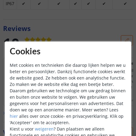
IP67
✔
✔
✔
✔
✔
✔
✔
Reviews
10
Gebaseerd op
2
reviews
Cookies
Prima ledstrip en profiel,
Uitstek
Met cookies en technieken die daarop lijken helpen we u
snel geleverd
Na een foute bestelli
beter en persoonlijker. Dankzij functionele cookies werkt
Volledig naar wens, nog niet geïnstalleerd
dit keurig retour ge
de website goed. Ze hebben ook een analytische functie.
maar snel ontvangen en kwalitatief profiel
paar dagen geld terug
Zo maken we de website elke dag een beetje beter.
en ledstrip.
uitstekende service
Daarom gebruiken we technologie om uw gedrag binnen
Lees hele review
Lees hele review
en buiten onze website te volgen. We gebruiken uw
Mandy
|
22 september 2025
Nico Pasterkamp
|
27 okt
gegevens voor het personaliseren van advertenties. Dat
doen we op een anonieme manier.
Meer weten?
Lees
Bekijk alle
2
reviews
hier
alles over onze cookie- en privacyverklaring. Klik op
'Accepteer' om te accepteren.
Kiest u voor
weigeren
?
Dan plaatsen we alleen
Vraag & antwoord
functionele en analytische cookies en gebruiken we