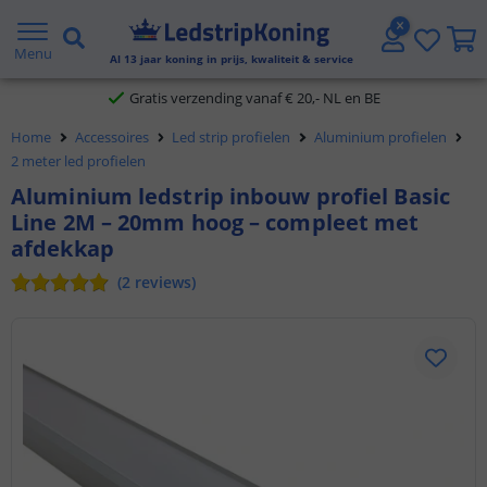
5 jaar garantie
Menu
Al
13
jaar koning in prijs, kwaliteit & service
Gratis verzending vanaf € 20,- NL en BE
Home
Accessoires
Led strip profielen
Aluminium profielen
Klantbeoordeling 9.1
2 meter led profielen
Aluminium ledstrip inbouw profiel Basic
Voor 23:45 uur besteld,
morgen in huis
Line 2M – 20mm hoog – compleet met
afdekkap
(
2
reviews
)