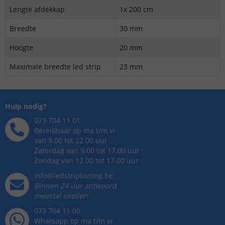
Lengte afdekkap
1x 200 cm
Breedte
30 mm
Hoogte
20 mm
Maximale breedte led strip
23 mm
Hulp nodig?
073 704 11 01
Bereikbaar op ma t/m vr
van 9.00 tot 22.00 uur
Zaterdag van 9.00 tot 17.00 uur
Zondag van 12.00 tot 17.00 uur
info@ledstripkoning.be
Binnen 24 uur antwoord,
meestal sneller!
073 704 11 00
Whatsapp op ma t/m vr