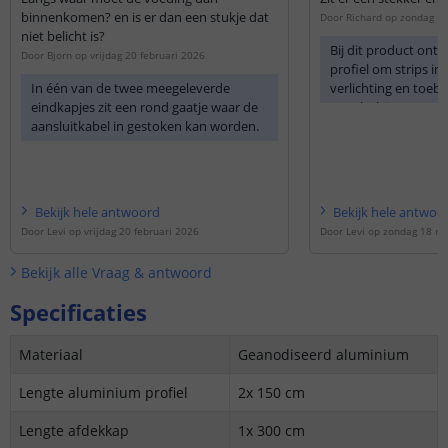
binnenkomen? en is er dan een stukje dat
Door
Richard
op
zondag 1
niet belicht is?
Bij dit product ontv
Door
Bjorn
op
vrijdag 20 februari 2026
profiel om strips in
In één van de twee meegeleverde
verlichting en toeb
eindkapjes zit een rond gaatje waar de
terecht bij onze co
aansluitkabel in gestoken kan worden.
bedieningen.
Bekijk
hele
antwoord
Bekijk
hele
antwoo
Door
Levi
op
vrijdag 20 februari 2026
Door
Levi
op
zondag 18 me
Bekijk alle
Vraag & antwoord
Specificaties
Materiaal
Geanodiseerd aluminium
Lengte aluminium profiel
2x 150 cm
Lengte afdekkap
1x 300 cm