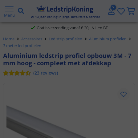
5 jaar garantie
Menu
Al
13
jaar koning in prijs, kwaliteit & service
Gratis verzending vanaf € 20,- NL en BE
Klantbeoordeling 9.1
Home
Accessoires
Led strip profielen
Aluminium profielen
3 meter led profielen
Voor 23:45 uur besteld,
morgen in huis
Aluminium ledstrip profiel opbouw 3M - 7
mm hoog - compleet met afdekkap
(
23
reviews
)