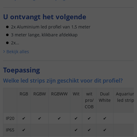
U ontvangt het volgende
2x Aluminium led profiel van 1,5 meter
3 meter lange, klikbare afdekkap
2x...
Bekijk alle
s
Toepassing
Welke led strips zijn geschikt voor dit profiel?
RGB
RGBW
RGBWW
Wit
wit
Dual
Aquariu
pro/
White
led strips
COB
IP20
✔
✔
✔
✔
✔
✔
IP65
✔
✔
✔
✔