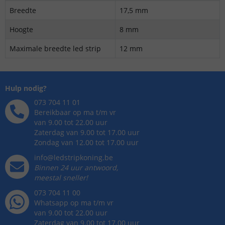
Breedte
17,5 mm
Hoogte
8 mm
Maximale breedte led strip
12 mm
Hulp nodig?
073 704 11 01
Bereikbaar op ma t/m vr
van 9.00 tot 22.00 uur
Zaterdag van 9.00 tot 17.00 uur
Zondag van 12.00 tot 17.00 uur
info@ledstripkoning.be
Binnen 24 uur antwoord,
meestal sneller!
073 704 11 00
Whatsapp op ma t/m vr
van 9.00 tot 22.00 uur
Zaterdag van 9.00 tot 17.00 uur