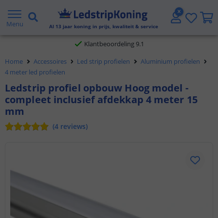
Gratis verzending vanaf € 20,- NL en BE
Menu
Al
13
jaar koning in prijs, kwaliteit & service
Klantbeoordeling 9.1
Voor 23:45 uur besteld,
morgen in huis
Home
Accessoires
Led strip profielen
Aluminium profielen
4 meter led profielen
Ledstrip profiel opbouw Hoog model -
compleet inclusief afdekkap 4 meter 15
mm
(
4
reviews
)