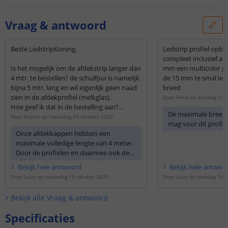
Vraag & antwoord
Beste LedstripKoning,
Ledstrip profiel opb
compleet inclusief af
Is het mogelijk om de afdekstrip langer dan
mm een multicolor pro
4 mtr. te bestellen? de schuifpui is namelijk
de 15 mm te smal led
bijna 5 mtr. lang en wil eigenlijk geen naad
breed
zien in de afdekprofiel (melkglas).
Door
Henk
op
dinsdag 16 j
Hoe geef ik dat in de bestelling aan?
De maximale breedt
Door
Pascal
op
maandag 19 oktober 2020
mag voor dit profie
Met vriendelijke groet, Pascal
Onze afdekkappen hebben een
maximale volledige lengte van 4 meter.
Door de profielen en daarmee ook de
afdekkappen strak tegen elkaar te
Bekijk
hele
antwoord
Bekijk
hele
antwoo
plaatsen, ontstaat er een minimaal
Door
Lizzy
op
maandag 19 oktober 2020
Door
Lizzy
op
dinsdag 16 j
zichtbare naad.
Bekijk alle
Vraag & antwoord
Specificaties