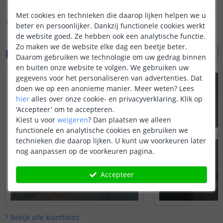
Christof Stremerch
|
8 december 2025
Koen
|
27 april 2025
Met cookies en technieken die daarop lijken helpen we u
Bekijk alle
4
reviews
beter en persoonlijker. Dankzij functionele cookies werkt
de website goed. Ze hebben ook een analytische functie.
Zo maken we de website elke dag een beetje beter.
Foto's van klanten
Daarom gebruiken we technologie om uw gedrag binnen
en buiten onze website te volgen. We gebruiken uw
gegevens voor het personaliseren van advertenties. Dat
doen we op een anonieme manier.
Meer weten?
Lees
hier
alles over onze cookie- en privacyverklaring. Klik op
'Accepteer' om te accepteren.
Kiest u voor
weigeren
?
Dan plaatsen we alleen
functionele en analytische cookies en gebruiken we
technieken die daarop lijken. U kunt uw voorkeuren later
nog aanpassen op de voorkeuren pagina.
Accepteer
Bekijk alle
klantfoto’s