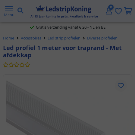
5 jaar garantie
Menu
Al
13
jaar koning in prijs, kwaliteit & service
Gratis verzending vanaf € 20,- NL en BE
Home
Accessoires
Led strip profielen
Diverse profielen
Klantbeoordeling 9.1
Led profiel 1 meter voor traprand - Met
afdekkap
Voor 23:45 uur besteld,
morgen in huis