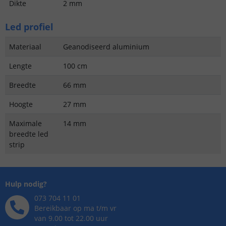
Dikte
2 mm
Led profiel
Materiaal
Geanodiseerd aluminium
Lengte
100 cm
Breedte
66 mm
Hoogte
27 mm
Maximale
14 mm
breedte led
strip
Hulp nodig?
073 704 11 01
Bereikbaar op ma t/m vr
van 9.00 tot 22.00 uur