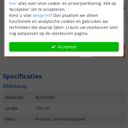
hier
alles over onze cookie- en privacyverklaring. Klik op
PREMIUM | Helder wit
PREMIUM |
'Accepteer' om te accepteren.
Complete set | 1 meter
Complete se
Kiest u voor
weigeren
?
Dan plaatsen we alleen
(
63
reviews
)
(
functionele en analytische cookies en gebruiken we
technieken die daarop lijken. U kunt uw voorkeuren later
24
,
95
nog aanpassen op de voorkeuren pagina.
OP VOORRAAD
OP VOORRAAD
Accepteer
IN WINKELWAGEN
IN WINKELW
Specificaties
Afdekkap
Materiaal
Kunststof
Lengte
100 cm
Kleur
Frosted, semi-transparant