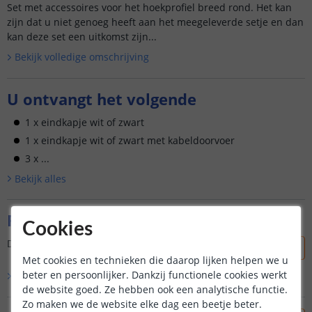
Set met accessoires voor het hoekprofiel breed rond. Het kan
zijn dat u niet genoeg heeft aan het meegeleverde setje en dan
kan deze set een uitkomst zijn...
Bekijk volledige omschrijving
U ontvangt het volgende
1 x eindkapje wit of zwart
1 x eindkapje wit of zwart met kabeldoorvoer
3 x ...
Bekijk alle
s
Reviews
Cookies
Dit product is nog niet beoordeeld door onze klanten.
Met cookies en technieken die daarop lijken helpen we u
beter en persoonlijker. Dankzij functionele cookies werkt
Bekijk alle
0
reviews
de website goed. Ze hebben ook een analytische functie.
Zo maken we de website elke dag een beetje beter.