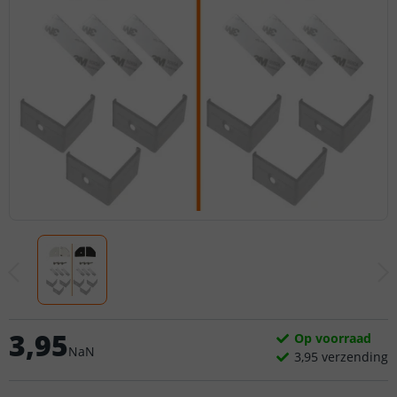
3
,
95
Op voorraad
NaN
3,
95
verzending