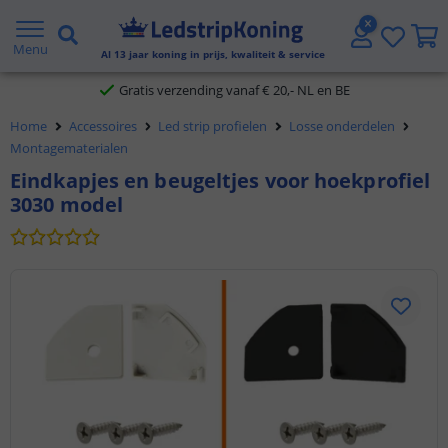
5 jaar garantie
Menu
Al
13
jaar koning in prijs, kwaliteit & service
Gratis verzending vanaf € 20,- NL en BE
Home
Accessoires
Led strip profielen
Losse onderdelen
Klantbeoordeling 9.1
Montagematerialen
Eindkapjes en beugeltjes voor hoekprofiel
Voor 23:45 uur besteld,
morgen in huis
3030 model