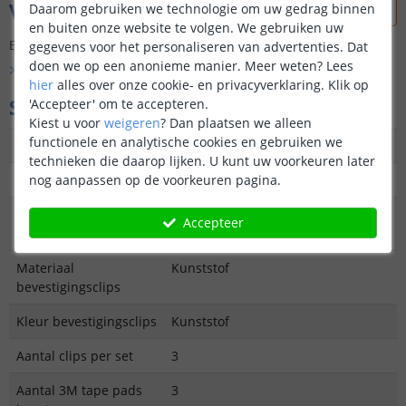
Vraag & antwoord
Daarom gebruiken we technologie om uw gedrag binnen
en buiten onze website te volgen. We gebruiken uw
Er is nog geen vraag gesteld over dit product.
gegevens voor het personaliseren van advertenties. Dat
doen we op een anonieme manier.
Meer weten?
Lees
Bekijk alle
Vraag & antwoord
hier
alles over onze cookie- en privacyverklaring. Klik op
Specificaties
'Accepteer' om te accepteren.
Kiest u voor
weigeren
?
Dan plaatsen we alleen
functionele en analytische cookies en gebruiken we
Materiaal eindkapjes
Kunststof
technieken die daarop lijken. U kunt uw voorkeuren later
Kleur eindkapjes
Wit of zwart
nog aanpassen op de voorkeuren pagina.
Aantal eindkapjes per
2
Accepteer
set
Materiaal
Kunststof
bevestigingsclips
Kleur bevestigingsclips
Kunststof
Aantal clips per set
3
Aantal 3M tape pads
3