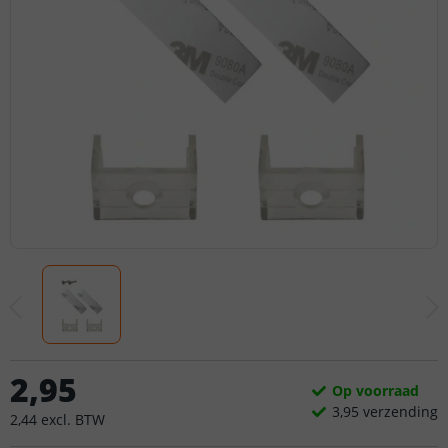
2
,
95
Op voorraad
3,
95
verzending
2
,
44
excl.
BTW