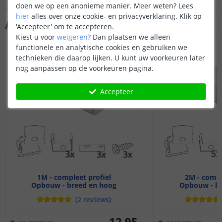
doen we op een anonieme manier.
Meer weten?
Lees
hier
alles over onze cookie- en privacyverklaring. Klik op
Aanvullende producten
'Accepteer' om te accepteren.
Kiest u voor
weigeren
?
Dan plaatsen we alleen
functionele en analytische cookies en gebruiken we
technieken die daarop lijken. U kunt uw voorkeuren later
nog aanpassen op de voorkeuren pagina.
Accepteer
1M - compleet profiel
2M - compl
Opbouw - breed en hoog
Opbouw - br
(
2
reviews
)
12
,
95