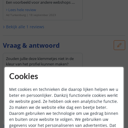
Een voorbeeld voor andere webshops ....
Lees hele review
Ad Turkenburg
|
18 september 2023
Bekijk alle
1
reviews
Vraag & antwoord
Zouden jullie deze klemmetjes niet in de
kleur van het profiel kunnen maken?
Zwarte en witte klemmetjes voor zwarte en
witte opbouwprofielen.
Cookies
Door
Lynette
op
donderdag 10 april 2025
Met cookies en technieken die daarop lijken helpen we u
De klemmetjes zijn enkel verkrijgbaar in
de kleur zoals ze worden afgebeeld op
beter en persoonlijker. Dankzij functionele cookies werkt
de website.
de website goed. Ze hebben ook een analytische functie.
Zo maken we de website elke dag een beetje beter.
Bekijk
hele
antwoord
Daarom gebruiken we technologie om uw gedrag binnen
Door
Louise
op
vrijdag 11 april 2025
en buiten onze website te volgen. We gebruiken uw
gegevens voor het personaliseren van advertenties. Dat
Bekijk alle
Vraag & antwoord