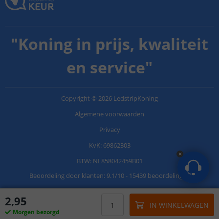
"
Koning in prijs, kwaliteit
en service
"
Copyright
©
2026
LedstripKoning
Algemene voorwaarden
Privacy
KvK: 69862303
BTW: NL858042459B01
Beoordeling door klanten:
9.1
/
10
-
15439 beoordelingen
2
,
95
IN WINKELWAGEN
Morgen bezorgd