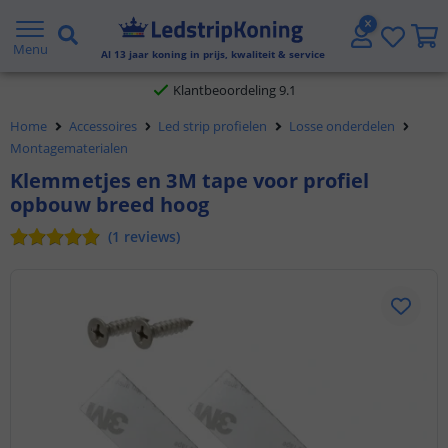
Gratis verzending vanaf € 20,- NL en BE
Menu
Al
13
jaar koning in prijs, kwaliteit & service
Klantbeoordeling 9.1
Home
Accessoires
Led strip profielen
Losse onderdelen
Voor 23:45 uur besteld,
morgen in huis
Montagematerialen
Klemmetjes en 3M tape voor profiel
opbouw breed hoog
(
1
reviews
)