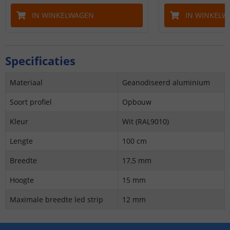
IN WINKELWAGEN
IN WINKELW
Specificaties
Materiaal
Geanodiseerd aluminium
Soort profiel
Opbouw
Kleur
Wit (RAL9010)
Lengte
100 cm
Breedte
17,5 mm
Hoogte
15 mm
Maximale breedte led strip
12 mm