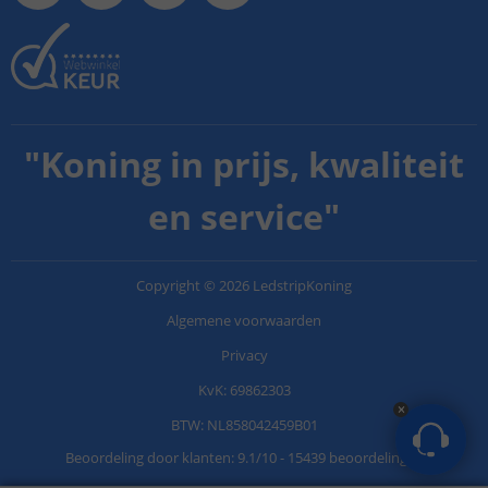
"
Koning in prijs, kwaliteit
en service
"
Copyright
©
2026
LedstripKoning
Algemene voorwaarden
Privacy
KvK: 69862303
BTW: NL858042459B01
Beoordeling door klanten:
9.1
/
10
-
15439 beoordelingen