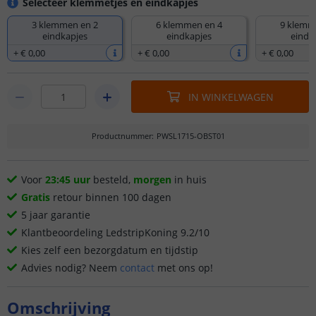
Selecteer klemmetjes en eindkapjes
3 klemmen en 2
6 klemmen en 4
9 klemm
eindkapjes
eindkapjes
eindk
+
€ 0
,
00
+
€ 0
,
00
+
€ 0
,
00
IN WINKELWAGEN
Productnummer
:
PWSL1715-OBST01
Voor
23:45 uur
besteld,
morgen
in huis
Gratis
retour binnen 100 dagen
5 jaar garantie
Klantbeoordeling LedstripKoning 9.2/10
Kies zelf een bezorgdatum en tijdstip
Advies nodig? Neem
contact
met ons op!
Omschrijving