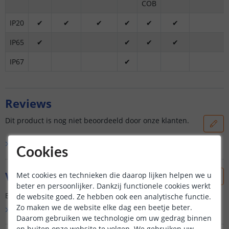
COB
IP20
✔
✔
✔
✔
✔
✔
IP65
✔
✔
✔
✔
IP67
✔
Reviews
Dit product is nog niet beoordeeld door onze klanten.
Bekijk alle
0
reviews
Cookies
Vraag & antwoord
Met cookies en technieken die daarop lijken helpen we u
beter en persoonlijker. Dankzij functionele cookies werkt
Er is nog geen vraag gesteld over dit product.
de website goed. Ze hebben ook een analytische functie.
Zo maken we de website elke dag een beetje beter.
Bekijk alle
Vraag & antwoord
Daarom gebruiken we technologie om uw gedrag binnen
en buiten onze website te volgen. We gebruiken uw