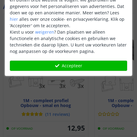
Aanvullende producten
gegevens voor het personaliseren van advertenties. Dat
doen we op een anonieme manier.
Meer weten?
Lees
hier
alles over onze cookie- en privacyverklaring. Klik op
NIEUW
'Accepteer' om te accepteren.
Kiest u voor
weigeren
?
Dan plaatsen we alleen
functionele en analytische cookies en gebruiken we
technieken die daarop lijken. U kunt uw voorkeuren later
nog aanpassen op de voorkeuren pagina.
Accepteer
1M - compleet profiel
1M - compleet
Opbouw - smal en hoog
Opbouw - s
(
11
reviews
)
12
,
95
OP VOORRAAD
OP VOORRAAD