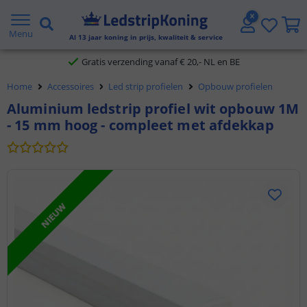
5 jaar garantie
Menu
Al
13
jaar koning in prijs, kwaliteit & service
Gratis verzending vanaf € 20,- NL en BE
Klantbeoordeling 9.1
Home
Accessoires
Led strip profielen
Opbouw profielen
Aluminium ledstrip profiel wit opbouw 1M
Voor 23:45 uur besteld,
morgen in huis
- 15 mm hoog - compleet met afdekkap
NIEUW