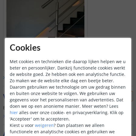
Cookies
Met cookies en technieken die daarop lijken helpen we u
beter en persoonlijker. Dankzij functionele cookies werkt
de website goed. Ze hebben ook een analytische functie.
Bekijk alle
klantfoto’s
Zo maken we de website elke dag een beetje beter.
Daarom gebruiken we technologie om uw gedrag binnen
en buiten onze website te volgen. We gebruiken uw
Vraag & antwoord
gegevens voor het personaliseren van advertenties. Dat
doen we op een anonieme manier.
Meer weten?
Lees
Er is nog geen vraag gesteld over dit product.
hier
alles over onze cookie- en privacyverklaring. Klik op
Bekijk alle
Vraag & antwoord
'Accepteer' om te accepteren.
Kiest u voor
weigeren
?
Dan plaatsen we alleen
functionele en analytische cookies en gebruiken we
Aanvullende producten