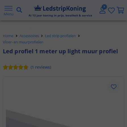
Klantbeoordeling 9.1
Menu
Al
13
jaar koning in prijs, kwaliteit & service
Voor 23:45 uur besteld,
morgen in huis
Home
Accessoires
Led strip profielen
Vloer- en muurprofielen
Led profiel 1 meter up light muur profiel
(
1
reviews
)