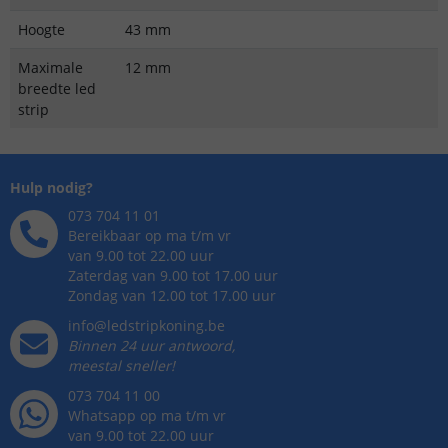
Hoogte
43 mm
Maximale
12 mm
breedte led
strip
Hulp nodig?
073 704 11 01
Bereikbaar op ma t/m vr
van 9.00 tot 22.00 uur
Zaterdag van 9.00 tot 17.00 uur
Zondag van 12.00 tot 17.00 uur
info@ledstripkoning.be
Binnen 24 uur antwoord,
meestal sneller!
073 704 11 00
Whatsapp op ma t/m vr
van 9.00 tot 22.00 uur