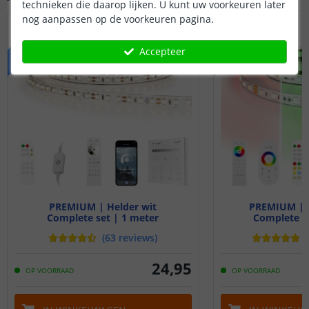
technieken die daarop lijken. U kunt uw voorkeuren later
nog aanpassen op de voorkeuren pagina.
PREMIUM
PREMIUM
Accepteer
PREMIUM | Helder wit
PREMIUM | R
Complete set | 1 meter
Complete se
(
63
reviews
)
(
24
,
95
OP VOORRAAD
OP VOORRAAD