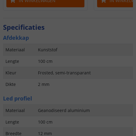
IN WINKELWAGEN
IN WINKELW
Specificaties
Afdekkap
Materiaal
Kunststof
Lengte
100 cm
Kleur
Frosted, semi-transparant
Dikte
2 mm
Led profiel
Materiaal
Geanodiseerd aluminium
Lengte
100 cm
Breedte
12 mm