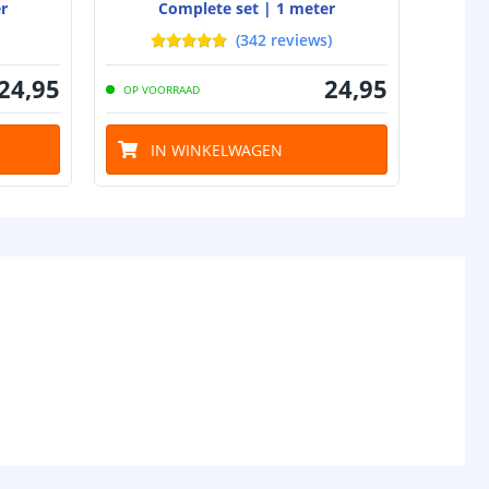
r
Complete set | 1 meter
(
342
reviews
)
24
,
95
24
,
95
OP VOORRAAD
IN WINKELWAGEN