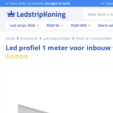
Voor 23:45 uur besteld,
morgen in huis
5 jaa
Led strips RGB
RGB+W
RGB+WW
Warm wi
Home
Accessoires
Led strip profielen
Vloer- en muurprofielen
Led profiel 1 meter voor inbouw 