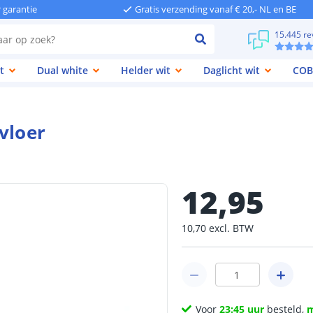
r garantie
Gratis verzending vanaf € 20,- NL en BE
15.445 re
t
Dual white
Helder wit
Daglicht wit
COB
vloer
12
,
95
10
,
70
excl.
BTW
Voor
23:45 uur
besteld,