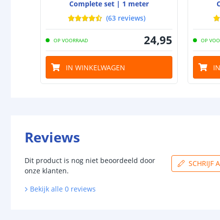
Complete set | 1 meter
(
63
reviews
)
24
,
95
OP VOORRAAD
OP VOO
IN WINKELWAGEN
I
Reviews
Dit product is nog niet beoordeeld door
SCHRIJF 
onze klanten.
Bekijk alle
0
reviews