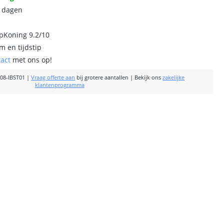
0 dagen
ipKoning 9.2/10
m en tijdstip
tact
met ons op!
08-IBST01
|
Vraag offerte aan
bij grotere aantallen
|
Bekijk ons
zakelijke
klantenprogramma