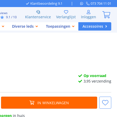
Klantbeoordeling 9.1
073 704 11 01
views
Klantenservice
Verlanglijst
Inloggen
9.1
/ 10
Diverse leds
Toepassingen
Accessoires
Op voorraad
3,
95
verzending
IN WINKELWAGEN
morgen
in huis