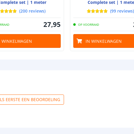
Complete set | 1 meter
Complete set | 1 mete
(
200
reviews
)
(
99
reviews
)
27
,
95
RRAAD
OP VOORRAAD
N WINKELWAGEN
IN WINKELWAGEN
ALS EERSTE EEN BEOORDELING