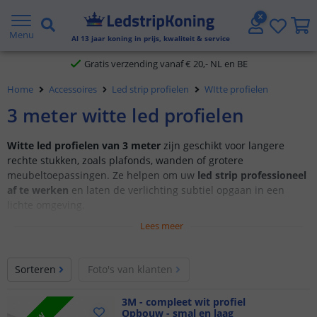
5 jaar garantie
Menu
Al
13
jaar koning in prijs, kwaliteit & service
Gratis verzending vanaf € 20,- NL en BE
Home
Accessoires
Led strip profielen
WItte profielen
Klantbeoordeling 9.1
3 meter witte led profielen
Voor 23:45 uur besteld,
morgen in huis
Witte led profielen van 3 meter
zijn geschikt voor langere
rechte stukken, zoals plafonds, wanden of grotere
meubeltoepassingen. Ze helpen om uw
led strip professioneel
af te werken
en laten de verlichting subtiel opgaan in een
lichte omgeving.
Lees meer
Sorteren
Foto's van klanten
3M - compleet wit profiel
Opbouw - smal en laag