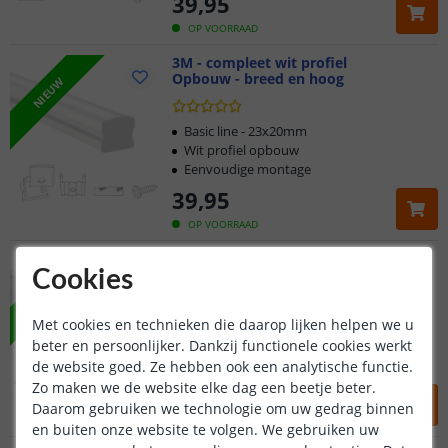
39
,
95
OP VOORRAAD
3M - compleet wit profiel
Opbouw - breed en hoog
NIEUW
Basic line - 23x20mm
Wit profiel opbouw
Eenvoudige montage
39
,
95
OP VOORRAAD
3M - compleet profiel
Hoekprofiel wit
Cookies
NIEUW
Met cookies en technieken die daarop lijken helpen we u
Slim line - 18x18mm
beter en persoonlijker. Dankzij functionele cookies werkt
Wit hoekprofiel
Eenvoudige montage
de website goed. Ze hebben ook een analytische functie.
Zo maken we de website elke dag een beetje beter.
37
,
95
Daarom gebruiken we technologie om uw gedrag binnen
OP VOORRAAD
en buiten onze website te volgen. We gebruiken uw