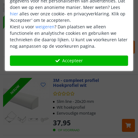
gegevens voor het personaliseren van advertenties. Dat
3M - compleet wit profiel
Hoekprofiel breed wit
doen we op een anonieme manier.
Meer weten?
Lees
NIEUW
hier
alles over onze cookie- en privacyverklaring. Klik op
'Accepteer' om te accepteren.
Klantbeoordeling 9.1
Basic line - 30x30mm
Kiest u voor
weigeren
?
Dan plaatsen we alleen
Wit hoekprofiel
functionele en analytische cookies en gebruiken we
Eenvoudige montage
Voor 23:45 uur besteld,
morgen in huis
technieken die daarop lijken. U kunt uw voorkeuren later
39
,
95
nog aanpassen op de voorkeuren pagina.
5 jaar garantie
OP VOORRAAD
Accepteer
Gratis
verzending vanaf € 20,-
Klantbeoordeling 9.1
3M - compleet profiel
Hoekprofiel wit
NIEUW
Voor 23:45 uur besteld,
morgen in huis
Slim line - 20x20 mm
Wit hoekprofiel
Eenvoudige montage
37
,
95
OP VOORRAAD