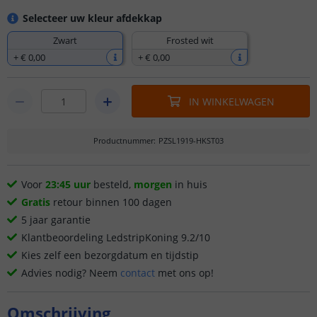
Selecteer uw kleur afdekkap
Zwart
Frosted wit
+
€ 0
,
00
+
€ 0
,
00
IN WINKELWAGEN
Productnummer
:
PZSL1919-HKST03
Voor
23:45 uur
besteld,
morgen
in huis
Gratis
retour binnen 100 dagen
5 jaar garantie
Klantbeoordeling LedstripKoning 9.2/10
Kies zelf een bezorgdatum en tijdstip
Advies nodig? Neem
contact
met ons op!
Omschrijving