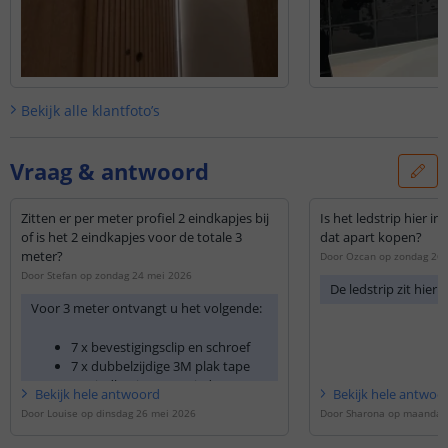
Bekijk alle
klantfoto’s
Vraag & antwoord
Zitten er per meter profiel 2 eindkapjes bij
Is het ledstrip hier i
of is het 2 eindkapjes voor de totale 3
dat apart kopen?
meter?
Door
Ozcan
op
zondag 26 
Door
Stefan
op
zondag 24 mei 2026
De ledstrip zit hier ni
Voor 3 meter ontvangt u het volgende:
7 x bevestigingsclip en schroef
7 x dubbelzijdige 3M plak tape
2x eindkapje (1 voor iedere
Bekijk
hele
antwoord
Bekijk
hele
antwoo
zijkant van het profiel)
Door
Louise
op
dinsdag 26 mei 2026
Door
Sharona
op
maandag 