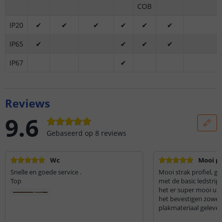
COB
IP20
✔
✔
✔
✔
✔
✔
IP65
✔
✔
✔
✔
IP67
✔
Reviews
9.6
Gebaseerd op
8
reviews
Wc
Mooi pr
Snelle en goede service .
Mooi strak profiel, g
Top
met de basic ledstrip
het er super mooi uit
het bevestigen zowel 
plakmateriaal geleverd