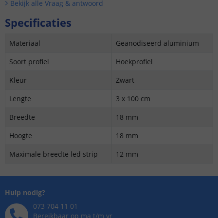
Bekijk alle
Vraag & antwoord
Specificaties
Materiaal
Geanodiseerd aluminium
Soort profiel
Hoekprofiel
Kleur
Zwart
Lengte
3 x 100 cm
Breedte
18 mm
Hoogte
18 mm
Maximale breedte led strip
12 mm
Hulp nodig?
073 704 11 01
Bereikbaar op ma t/m vr