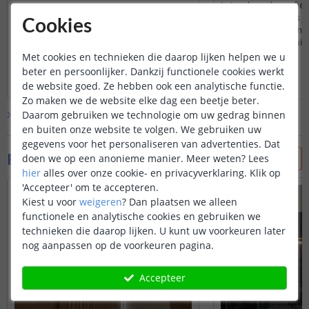
Let wel op, de profie
van een meter. Dus je
Cookies
zagen en in delen mon
enkel probleem, fluit
dat je het maar weet 
Met cookies en technieken die daarop lijken helpen we u
beter en persoonlijker. Dankzij functionele cookies werkt
Lees hele review
Lees hele review
de website goed. Ze hebben ook een analytische functie.
Gunther
|
5 mei 2025
Sander
|
10 april 2024
Zo maken we de website elke dag een beetje beter.
Bekijk alle
8
reviews
Daarom gebruiken we technologie om uw gedrag binnen
en buiten onze website te volgen. We gebruiken uw
gegevens voor het personaliseren van advertenties. Dat
Foto's van klanten
doen we op een anonieme manier.
Meer weten?
Lees
hier
alles over onze cookie- en privacyverklaring. Klik op
'Accepteer' om te accepteren.
Kiest u voor
weigeren
?
Dan plaatsen we alleen
functionele en analytische cookies en gebruiken we
technieken die daarop lijken. U kunt uw voorkeuren later
nog aanpassen op de voorkeuren pagina.
Accepteer