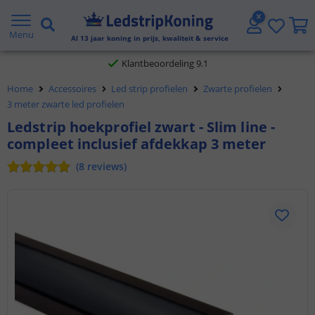
Gratis verzending vanaf € 20,- NL en BE
Menu
Al
13
jaar koning in prijs, kwaliteit & service
Klantbeoordeling 9.1
Home
Accessoires
Led strip profielen
Zwarte profielen
Voor 23:45 uur besteld,
morgen in huis
3 meter zwarte led profielen
Ledstrip hoekprofiel zwart - Slim line -
compleet inclusief afdekkap 3 meter
(
8
reviews
)