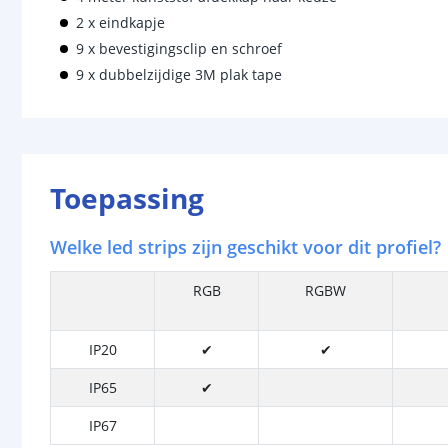
2 x eindkapje
9 x bevestigingsclip en schroef
9 x dubbelzijdige 3M plak tape
Toepassing
Welke led strips zijn geschikt voor dit profiel?
RGB
RGBW
IP20
✔
✔
IP65
✔
IP67