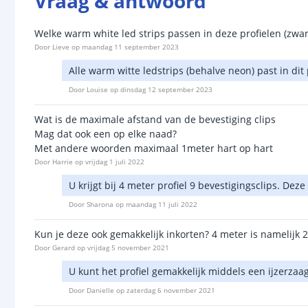
Vraag & antwoord
Welke warm white led strips passen in deze profielen (zwa
Door
Lieve
op
maandag 11 september 2023
Alle warm witte ledstrips (behalve neon) past in dit p
Door
Louise
op
dinsdag 12 september 2023
Wat is de maximale afstand van de bevestiging clips
Mag dat ook een op elke naad?
Met andere woorden maximaal 1meter hart op hart
Door
Harrie
op
vrijdag 1 juli 2022
U krijgt bij 4 meter profiel 9 bevestigingsclips. De
Door
Sharona
op
maandag 11 juli 2022
Kun je deze ook gemakkelijk inkorten? 4 meter is namelijk 2
Door
Gerard
op
vrijdag 5 november 2021
U kunt het profiel gemakkelijk middels een ijzerza
Door
Danielle
op
zaterdag 6 november 2021