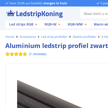
Voor 23:45 uur besteld,
morgen in huis
5 jaa
Led strips RGB
RGB+W
RGB+WW
Warm wi
Home
Accessoires
Led strip profielen
Zwarte profielen
4 me
Aluminium ledstrip profiel zwa
(
1
reviews
)