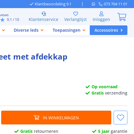
Klantbeoordeling 9.1
073 704 11 01
views
Klantenservice
Verlanglijst
Inloggen
9.1
/ 10
Diverse leds
Toepassingen
Accessoires
leet met afdekkap
Op voorraad
Gratis
verzending
IN WINKELWAGEN
Gratis
retourneren
5 jaar
garantie