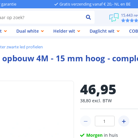
r garantie
Gratis verzending vanaf € 20,- NL en BE
15.443 re
t
Dual white
Helder wit
Daglicht wit
COB
ter zwarte led profielen
rt opbouw 4M - 15 mm hoog - comp
46
,
95
38
,
80
excl.
BTW
Morgen
in huis