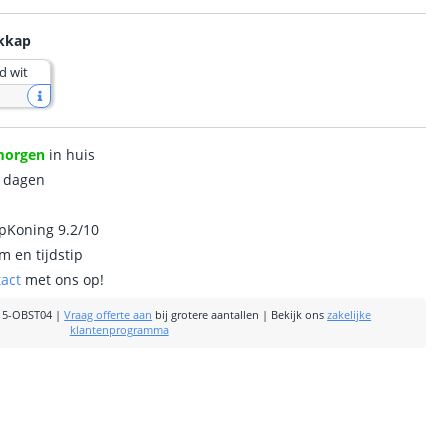
ekkap
d wit
morgen
in huis
0 dagen
ipKoning 9.2/10
m en tijdstip
tact
met ons op!
15-OBST04
|
Vraag offerte aan
bij grotere aantallen
|
Bekijk ons
zakelijke
klantenprogramma