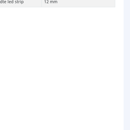
te led strip
12 mm