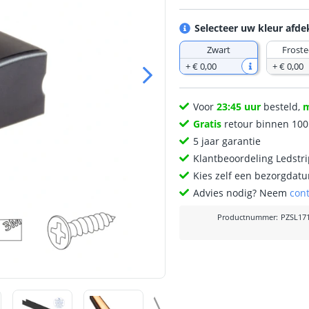
Selecteer uw kleur afd
Zwart
Froste
+
€ 0
,
00
+
€ 0
,
00
Voor
23:45 uur
besteld,
Gratis
retour binnen 10
5 jaar garantie
Klantbeoordeling Ledstr
Kies zelf een bezorgdatu
Advies nodig? Neem
con
Productnummer
:
PZSL17