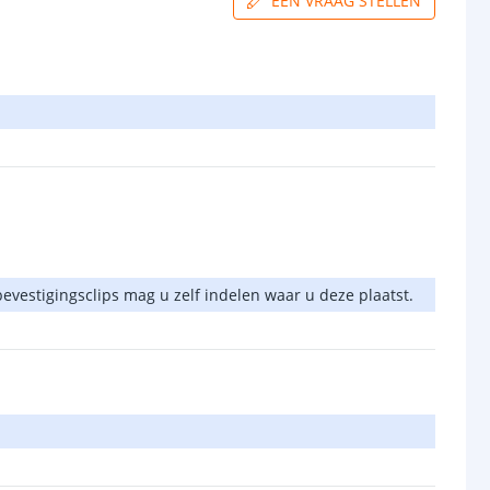
EEN VRAAG STELLEN
 bevestigingsclips mag u zelf indelen waar u deze plaatst.