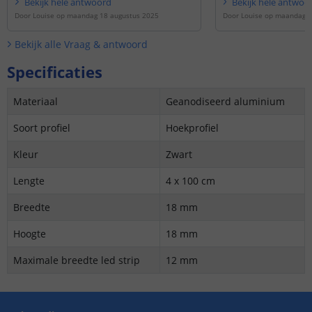
Bekijk
hele
antwoord
Bekijk
hele
antwoo
Door
Louise
op
maandag 18 augustus 2025
Door
Louise
op
maandag 3
Bekijk alle
Vraag & antwoord
Specificaties
Materiaal
Geanodiseerd aluminium
Soort profiel
Hoekprofiel
Kleur
Zwart
Lengte
4 x 100 cm
Breedte
18 mm
Hoogte
18 mm
Maximale breedte led strip
12 mm