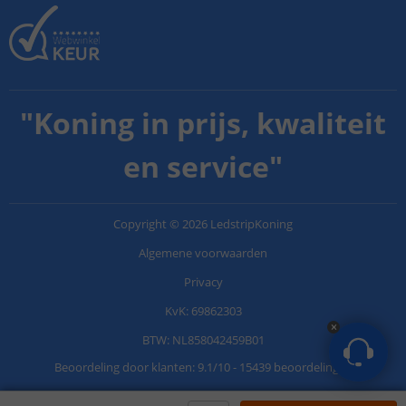
"
Koning in prijs, kwaliteit
en service
"
Copyright
©
2026
LedstripKoning
Algemene voorwaarden
Privacy
KvK: 69862303
BTW: NL858042459B01
Beoordeling door klanten:
9.1
/
10
-
15439 beoordelingen