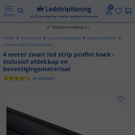
Gratis verzending vanaf € 20,- NL en BE
Menu
Al
13
jaar koning in prijs, kwaliteit & service
Klantbeoordeling 9.1
Voor 23:45 uur besteld,
morgen in huis
Home
Accessoires
Led strip profielen
Zwarte profielen
4 meter zwarte led profielen
4 meter zwart led strip profiel hoek -
inclusief afdekkap en
bevestigingsmateriaal
(
4
reviews
)