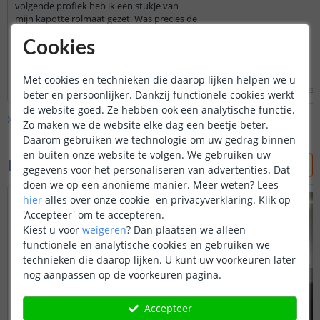
volgende profiek heb ik een stukje van
mijn kapotte rolmaat gezet. Was precies de
maat en stevig. Zo blijft de overgang netjes
op zijn plaats met installeren.
Cookies
Lees hele review
Lees hele review
Met cookies en technieken die daarop lijken helpen we u
Ron van Cleef
|
2 juni 2026
Ricardo
|
1 oktober 2023
beter en persoonlijker. Dankzij functionele cookies werkt
de website goed. Ze hebben ook een analytische functie.
Bekijk alle
4
reviews
Zo maken we de website elke dag een beetje beter.
Daarom gebruiken we technologie om uw gedrag binnen
en buiten onze website te volgen. We gebruiken uw
Foto's van klanten
gegevens voor het personaliseren van advertenties. Dat
doen we op een anonieme manier.
Meer weten?
Lees
hier
alles over onze cookie- en privacyverklaring. Klik op
'Accepteer' om te accepteren.
Kiest u voor
weigeren
?
Dan plaatsen we alleen
functionele en analytische cookies en gebruiken we
technieken die daarop lijken. U kunt uw voorkeuren later
nog aanpassen op de voorkeuren pagina.
Accepteer