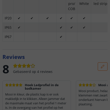
pro/
White
led strips
COB
IP20
✔
✔
✔
✔
✔
✔
IP65
✔
✔
✔
✔
IP67
✔
Reviews
8
Gebaseerd op
4
reviews
Hoek Ledprofiel in de
Mooi a
badkamer
Mooi product, helaas
Mooi in kleur, de plastic kap is er ook
klemmen niet zwart zi
makkelijk in te klikken. Alleen jammer dat
onderkant hiervan bli
de maximale maat van het profiel 1 meter
plaatsing.
is. In de overgang van het profiel op het