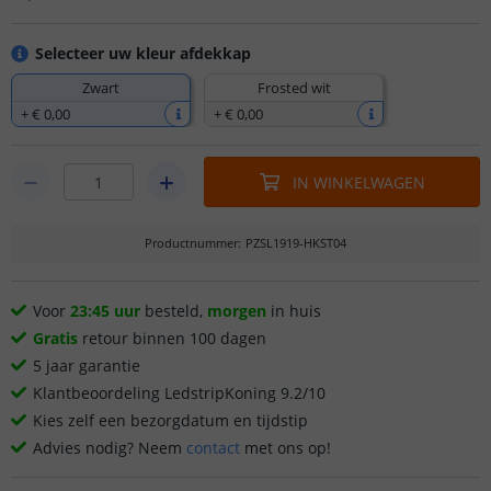
Selecteer uw kleur afdekkap
Zwart
Frosted wit
+
€ 0
,
00
+
€ 0
,
00
IN WINKELWAGEN
Productnummer
:
PZSL1919-HKST04
Voor
23:45 uur
besteld,
morgen
in huis
Gratis
retour binnen 100 dagen
5 jaar garantie
Klantbeoordeling LedstripKoning 9.2/10
Kies zelf een bezorgdatum en tijdstip
Advies nodig? Neem
contact
met ons op!