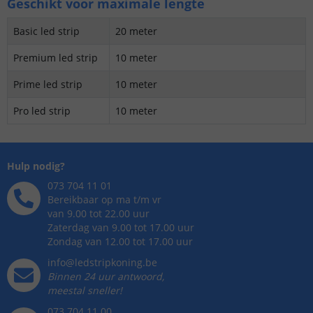
Geschikt voor maximale lengte
Basic led strip
20 meter
Premium led strip
10 meter
Prime led strip
10 meter
Pro led strip
10 meter
Hulp nodig?
073 704 11 01
Bereikbaar op ma t/m vr
van 9.00 tot 22.00 uur
Zaterdag van 9.00 tot 17.00 uur
Zondag van 12.00 tot 17.00 uur
info@ledstripkoning.be
Binnen 24 uur antwoord,
meestal sneller!
073 704 11 00