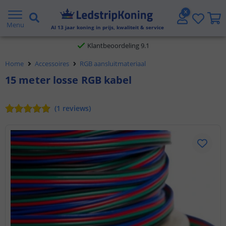
Gratis verzending vanaf € 20,- NL en BE
Menu
Al
13
jaar koning in prijs, kwaliteit & service
Klantbeoordeling 9.1
Home
Accessoires
RGB aansluitmateriaal
Voor 23:45 uur besteld,
morgen in huis
15 meter losse RGB kabel
(
1
reviews
)