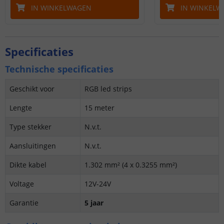
IN WINKELWAGEN
IN WINKELW
Specificaties
Technische specificaties
Geschikt voor
RGB led strips
Lengte
15 meter
Type stekker
N.v.t.
Aansluitingen
N.v.t.
Dikte kabel
1.302 mm² (4 x 0.3255 mm²)
Voltage
12V-24V
Garantie
5 jaar