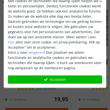
Aanvullende producten
Met cookies en technieken die daarop lijken helpen we u
beter en persoonlijker. Dankzij functionele cookies werkt
de website goed. Ze hebben ook een analytische functie.
Zo maken we de website elke dag een beetje beter.
Daarom gebruiken we technologie om uw gedrag binnen
en buiten onze website te volgen. We gebruiken uw
gegevens voor het personaliseren van advertenties. Dat
doen we op een anonieme manier.
Meer weten?
Lees
hier
alles over onze cookie- en privacyverklaring. Klik op
'Accepteer' om te accepteren.
Kiest u voor
weigeren
?
Dan plaatsen we alleen
functionele en analytische cookies en gebruiken we
technieken die daarop lijken. U kunt uw voorkeuren later
nog aanpassen op de voorkeuren pagina.
Soldeerbout voor ledstrips
2,5 meter lo
Accepteer
met tin en standaard
(
26
reviews
)
19
,
95
OP VOORRAAD
OP VOORRAAD