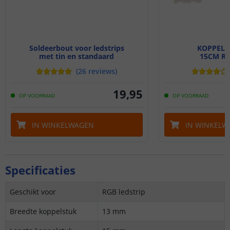
Soldeerbout voor ledstrips
KOPPELS
met tin en standaard
15CM RG
(
26
reviews
)
19
,
95
OP VOORRAAD
OP VOORRAAD
IN WINKELWAGEN
IN WINKELW
Specificaties
Geschikt voor
RGB ledstrip
Breedte koppelstuk
13 mm