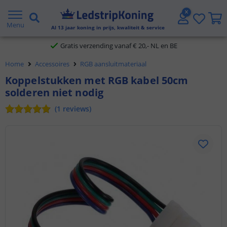
5 jaar garantie
Menu
Al
13
jaar koning in prijs, kwaliteit & service
Gratis verzending vanaf € 20,- NL en BE
Home
Accessoires
RGB aansluitmateriaal
Klantbeoordeling 9.1
Koppelstukken met RGB kabel 50cm
solderen niet nodig
Voor 23:45 uur besteld,
morgen in huis
(
1
reviews
)