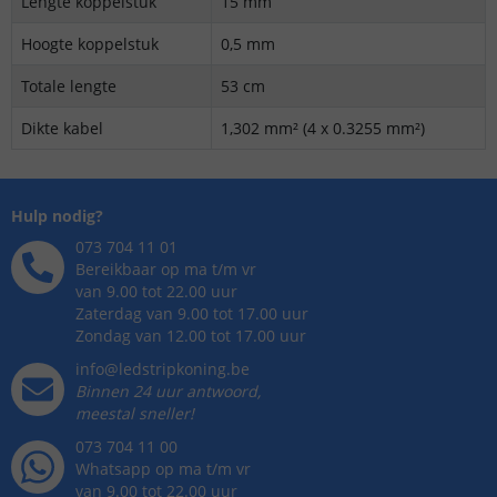
Lengte koppelstuk
15 mm
Hoogte koppelstuk
0,5 mm
Totale lengte
53 cm
Dikte kabel
1,302 mm² (4 x 0.3255 mm²)
Hulp nodig?
073 704 11 01
Bereikbaar op ma t/m vr
van 9.00 tot 22.00 uur
Zaterdag van 9.00 tot 17.00 uur
Zondag van 12.00 tot 17.00 uur
info@ledstripkoning.be
Binnen 24 uur antwoord,
meestal sneller!
073 704 11 00
Whatsapp op ma t/m vr
van 9.00 tot 22.00 uur