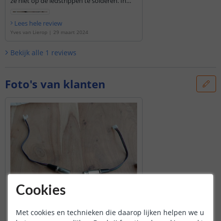
ze niet op de ledstrippen te solderen. In
tegenstelling wat ik wel heb gedaan met de
xlr kabels. Maar nu kan het geheel
Lees hele review
probleemloos gemonteerd en
Yves van Lierop
|
29 maart 2024
gedemonteerd worden zonder dat je aan
de led strip hoeft te zitten.
Bekijk alle
1
reviews
Foto's van klanten
Cookies
Met cookies en technieken die daarop lijken helpen we u