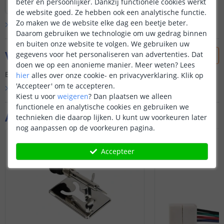
beter en persoonlijker. Dankzij functionele cookies werkt
de website goed. Ze hebben ook een analytische functie.
Zo maken we de website elke dag een beetje beter.
Bekijk alle
klantfoto’s
Daarom gebruiken we technologie om uw gedrag binnen
en buiten onze website te volgen. We gebruiken uw
Vraag & antwoord
gegevens voor het personaliseren van advertenties. Dat
doen we op een anonieme manier.
Meer weten?
Lees
Er is nog geen vraag gesteld over dit product.
hier
alles over onze cookie- en privacyverklaring. Klik op
'Accepteer' om te accepteren.
Bekijk alle
Vraag & antwoord
Kiest u voor
weigeren
?
Dan plaatsen we alleen
functionele en analytische cookies en gebruiken we
Aanvullende producten
technieken die daarop lijken. U kunt uw voorkeuren later
nog aanpassen op de voorkeuren pagina.
Accepteer