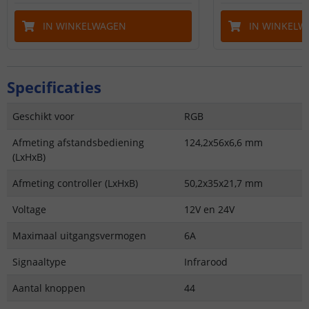
IN WINKELWAGEN
IN WINKELW
Specificaties
Geschikt voor
RGB
Afmeting afstandsbediening
124,2x56x6,6 mm
(LxHxB)
Afmeting controller (LxHxB)
50,2x35x21,7 mm
Voltage
12V en 24V
Maximaal uitgangsvermogen
6A
Signaaltype
Infrarood
Aantal knoppen
44