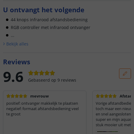
U ontvangt het volgende
44 knops infrarood afstandsbediening
RGB controller met infrarood ontvanger
...
Bekijk alle
s
Reviews
9.6
Gebaseerd op
9
reviews
mevrouw
Afstan
positief: ontvanger makkelijk te plaatsen
Vorige afstandbedieni
negatief: formaat afstandsbediening veel
toch maar een nieuwe
te groot
en snel aangesloten. 
super en mijn aquascaping komt weer een
stuk mooier uit met de