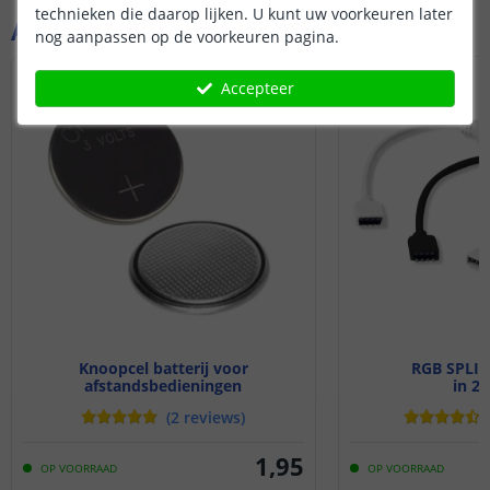
technieken die daarop lijken. U kunt uw voorkeuren later
Aanvullende producten
nog aanpassen op de voorkeuren pagina.
Accepteer
Knoopcel batterij voor
RGB SPLIT
afstandsbedieningen
in 2 
Lithium CR2025 3V
(
2
reviews
)
1
,
95
OP VOORRAAD
OP VOORRAAD