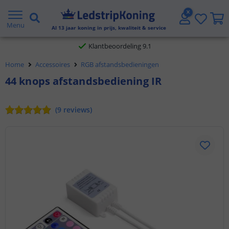
Gratis verzending vanaf € 20,- NL en BE
Menu
Al
13
jaar koning in prijs, kwaliteit & service
Klantbeoordeling 9.1
Voor 23:45 uur besteld,
morgen in huis
Home
Accessoires
RGB afstandsbedieningen
44 knops afstandsbediening IR
(
9
reviews
)