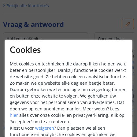
Bekijk alle
klantfoto’s
Vraag & antwoord
Hoi LedstripKoning,
Goedemiddag,
Zet deze controller de ledstrip aan als je er
Cookies
power op zet? En onthoudt hij de
Hoe kom ik erachter o
ingestelde kleur van de vorige keer?
huidi
Groeten Erik
https://www.ledstrip
Met cookies en technieken die daarop lijken helpen we u
knops-afstandsbedien
Door
Erik
op
vrijdag 29 mei 2026
beter en persoonlijker. Dankzij functionele cookies werkt
tx_multishop_pi1%5
de website goed. Ze hebben ook een analytische functie.
Zodra de stroom er op staat, zal de
Door
D
op
vrijdag 6 januar
Zo maken we de website elke dag een beetje beter.
ledstrip gaan branden. Deze bediening
Groet
Daarom gebruiken we technologie om uw gedrag binnen
heeft daarnaast ook een
Ik kan u niet garan
Danny.
geheugenfunctie.
afstandsbediening) 
en buiten onze website te volgen. We gebruiken uw
heeft zijn eigen det
gegevens voor het personaliseren van advertenties. Dat
proberen, maar de g
doen we op een anonieme manier.
Meer weten?
Lees
Bekijk
hele
antwoord
Bekijk
hele
antwoo
hier
alles over onze cookie- en privacyverklaring. Klik op
Door
Louise
op
vrijdag 29 mei 2026
Door
Danielle
op
vrijdag 6
'Accepteer' om te accepteren.
Kiest u voor
weigeren
?
Dan plaatsen we alleen
Bekijk alle
Vraag & antwoord
functionele en analytische cookies en gebruiken we