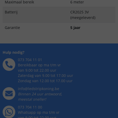
Maximaal bereik
6 meter
Batterij
CR2025 3V
(meegeleverd)
Garantie
5 jaar
Hulp nodig?
073 704 11 01
Bereikbaar op ma t/m vr
van 9.00 tot 22.00 uur
Zaterdag van 9.00 tot 17.00 uur
Zondag van 12.00 tot 17.00 uur
info@ledstripkoning.be
Binnen 24 uur antwoord,
meestal sneller!
073 704 11 00
Whatsapp op ma t/m vr
van 9.00 tot 22.00 uur